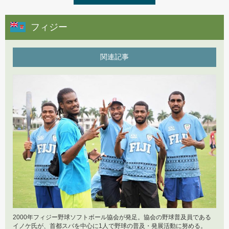
2019年11月8日
ネパールへの直行便
フィジー
2019年7月25日
第5回「U12フィジー野球代表 世界大会へ出発」
2019年9月19日
関連記事
第14回BFA西アジア野球大会2019
2019年6月27日
第4回「遂に開始 クラウドファンディング」
2019年7月2日
政府機関とのつながり
2019年3月25日
第3回「Fiji野球 世界へ挑戦!?」
2019年5月22日
第2回ネパール全国野球大会2019
2019年1月28日
第2回「ナショナルチームの活動」
2019年5月4日
北海道ベースボールリーグ
2018年12月7日
第1回「フィジー野球の現状」
2000年フィジー野球ソフトボール協会が発足。協会の野球普及員である
2019年4月15日
イノケ氏が、首都スバを中心に1人で野球の普及・発展活動に努める。