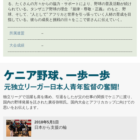
る、たくさんの方々からの協力・サポートにより、野球の普及活動が続け
られている。タンザニア野球の理念 『規律・尊敬・正義』 のもと、野
2016年9月15日
球、そして、“人として” アフリカと世界を引っ張っていく人材の育成を目
第11回 BFA U-18アジア選手権 Vol.3
指している。彼らの成長と挑戦の日々をここで皆さんに伝えていく。
所属連盟
－
2016年9月13日
第11回 BFA U-18 アジア選手権 Vol.2
大会成績
－
2016年9月13日
第11回 BFA U-18 アジア選手権 Vol.1
2016年8月30日
U18 インドネシア代表強化練習 ～台湾へ
独立リーグで活躍も肩を痛め、引退をしたが父の仕事の関係でケニアに渡り、
国内の野球発展を託された廣谷弥咲氏。国内大会とアフリカカップに向けての
思いをお伝えします。
2016年7月19日
第11回 BFA U-18 アジア選手権大会 参加
2018年5月1日
日本から支援の輪