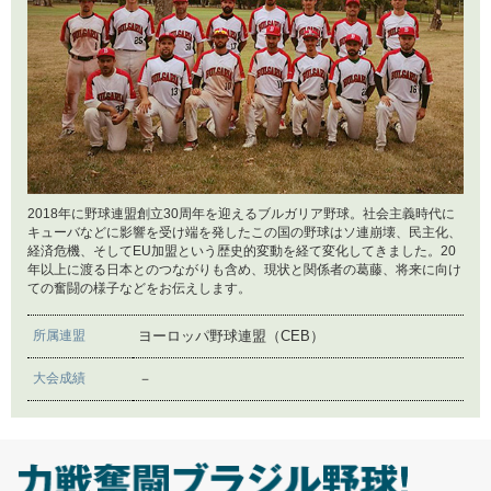
フェデレーションズカップ予選
2018年5月8日
PRESIDENTIAL CUP
2018年5月21日
ブルガリア野球と日本のつながり
2018年4月16日
新たなネパール代表チームの選考
2018年4月9日
ブルガリア野球の概要（後編）
2018年4月2日
2018年に野球連盟創立30周年を迎えるブルガリア野球。社会主義時代に
日本の大学生との野球交流
キューバなどに影響を受け端を発したこの国の野球はソ連崩壊、民主化、
経済危機、そしてEU加盟という歴史的変動を経て変化してきました。20
年以上に渡る日本とのつながりも含め、現状と関係者の葛藤、将来に向け
2018年3月15日
ての奮闘の様子などをお伝えします。
ブルガリア野球の概要（前編）
2018年2月5日
パキスタン野球連盟カワール・シャー会長を偲ぶ
所属連盟
ヨーロッパ野球連盟（CEB）
2018年2月19日
大会成績
－
ブルガリア基本情報
2017年12月27日
ネパール野球ソフトボール協会の奮闘
2017年12月6日