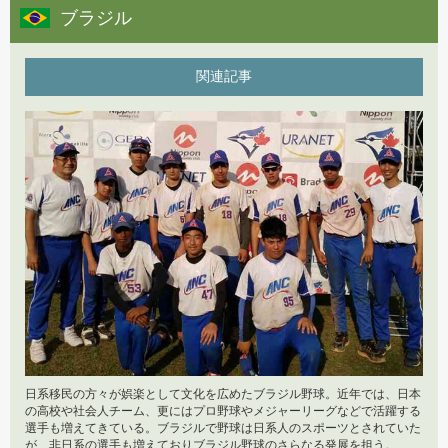
ブラジル
2019年5月10日
2017年7月25日
第6回「ブラジル野球の新たな試み（2）」
スポーツ庁長官感謝状
関連記事
2019年4月4日
2017年6月23日
第5回「ブラジル野球の新たな試み（1）」
スポーツで広げる友好の輪
2019年3月5日
2017年6月7日
第4回「新チーム始動後に見えた新たな課題」
北海道での挑戦
2019年2月7日
2017年4月18日
第3回「融合された野球」
第13回BFA西アジア野球大会2017 vol.2
2018年12月27日
2017年4月4日
第2回「ブラジル野球を取り巻く環境」
日系移民の方々が娯楽として文化を広めたブラジル野球。近年では、日本
第13回BFA西アジア野球大会2017 vol.1
の高校や社会人チーム、更にはプロ野球やメジャーリーグなどで活躍する
選手も増えてきている。ブラジルで野球は日系人のスポーツとされていた
が、非日系の選手も増えておりブラジル野球のさらなる発展を担う。