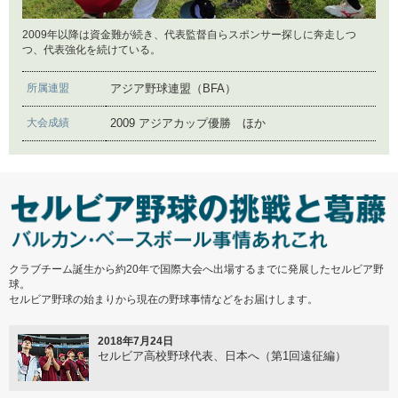
2017年12月7日
インドネシア女子硬式野球始動～オーストラリアへ！
2009年以降は資金難が続き、代表監督自らスポンサー探しに奔走しつ
つ、代表強化を続けている。
2017年11月7日
所属連盟
アジア野球連盟（BFA）
日本の各野球組織、団体との提携へ
大会成績
2009 アジアカップ優勝 ほか
2017年10月5日
野球キャラバン スラウェシ島マカッサル編
2017年8月18日
インドネシア野球の方向性 野球動作の統一
クラブチーム誕生から約20年で国際大会へ出場するまでに発展したセルビア野
球。
セルビア野球の始まりから現在の野球事情などをお届けします。
2017年6月29日
子供たちに未来を！2017野球キャラバン
2018年7月24日
セルビア高校野球代表、日本へ（第1回遠征編）
2017年6月2日
高度な野球環境との同化