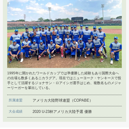
2023年6月14日
在日ネパール人による野球体験会
2023年3月27日
WORLD BASEBALL CLASSIC™ 2023
2023年3月1日
ONE WORLD
1995年に開かれたワールドカップでは準優勝した経験もあり国際大会へ
の出場も数多くあるニカラグア。現在ではニューヨーク・ヤンキースで投
手として活躍するジョナサン・ロアイシガ選手はじめ、複数名ものメジャ
2022年12月28日
ーリーガーを輩出している。
アジア野球連盟審判講習会
所属連盟
アメリカ大陸野球連盟（COPABE）
2022年10月7日
大会成績
2020 U-23杯アメリカ大陸予選 優勝
在日ネパール人との連携