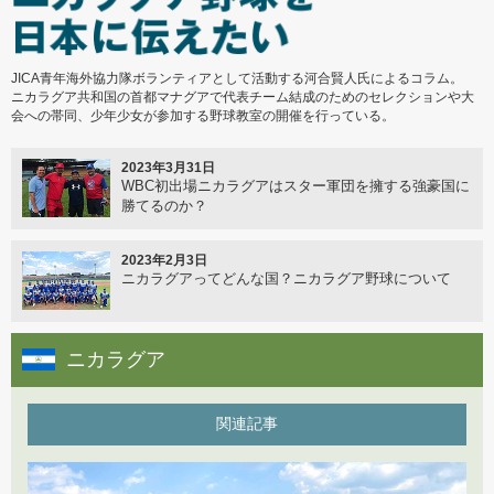
学校スポーツ連盟との協定
JICA青年海外協力隊ボランティアとして活動する河合賢人氏によるコラム。
2024年1月15日
ニカラグア共和国の首都マナグアで代表チーム結成のためのセレクションや大
1st National Baseball5 Championship 2024
会への帯同、少年少女が参加する野球教室の開催を行っている。
2023年3月31日
2023年11月28日
WBC初出場ニカラグアはスター軍団を擁する強豪国に
目指せ！体験から広がる笑顔の輪
勝てるのか？
2023年2月3日
2023年10月2日
ニカラグアってどんな国？ニカラグア野球について
福島県×ネパール シャクナゲ交流
ニカラグア
2023年8月30日
ネパール最古参選手
関連記事
2023年7月14日
ネパール野球ソフトボール協会の新体制発足