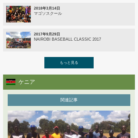
2016年7月5日
深谷組硬式野球部 野球研修を終えて
2018年3月14日
マゴソスクール
2016年6月16日
Fu×Bic野球キャラバン バンドゥン～後編～
2017年9月29日
NAIROBI BASEBALL CLASSIC 2017
2016年6月15日
Fu×Bic野球キャラバン バンドゥン～前編～
2017年7月26日
もっと見る
ケニア国内大会が初開催
2016年6月7日
ケニア
日本プロ野球名球会野球教室
2017年7月5日
ケニア国内トーナメント
関連記事
2016年5月6日
野球キャラバン スタート
2017年6月19日
ケニアの野球とは
2016年3月25日
インドネシア代表2016年 アジア競技大会強化プロジェ
2017年6月5日