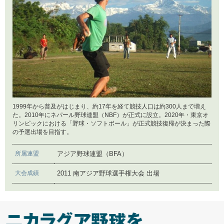
2025年7月7日
オリンピックデー
2025年4月14日
目標設定。ネパール野球ソフトボール協会、大阪を走
る。
2025年2月19日
スポーツの役割
1999年から普及がはじまり、約17年を経て競技人口は約300人まで増え
た。2010年にネパール野球連盟（NBF）が正式に設立。2020年・東京オ
リンピックにおける「野球・ソフトボール」が正式競技復帰が決まった際
の予選出場を目指す。
2024年11月25日
カラダを動かす楽しさを伝えよう！
所属連盟
アジア野球連盟（BFA）
大会成績
2011 南アジア野球選手権大会 出場
2024年9月2日
ネパール野球25周年日本ネパールスポーツ交流プログ
ラム2024-2025
2024年4月12日