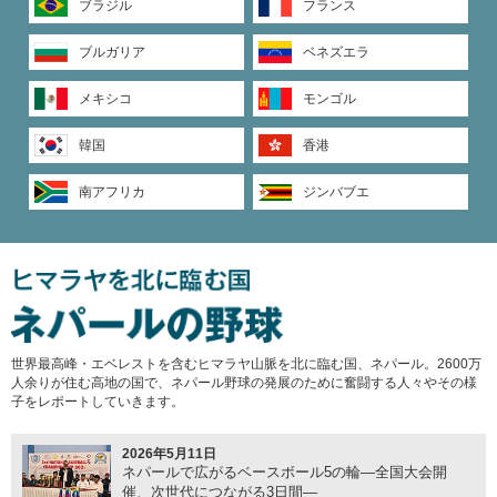
ブラジル
フランス
ブルガリア
ベネズエラ
メキシコ
モンゴル
韓国
香港
南アフリカ
ジンバブエ
世界最高峰・エベレストを含むヒマラヤ山脈を北に臨む国、ネパール。2600万
人余りが住む高地の国で、ネパール野球の発展のために奮闘する人々やその様
子をレポートしていきます。
2026年5月11日
ネパールで広がるベースボール5の輪―全国大会開
催、次世代につながる3日間―