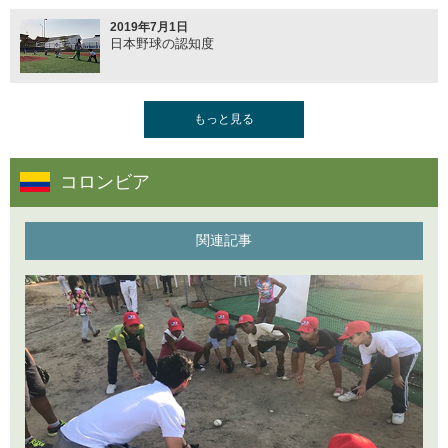
ネパールU15野球大会
2019年7月1日
日本野球の認知度
2016年11月25日
NHKの新番組『世界はTokyoをめざす』
2019年4月19日
もっと見る
コロンビアの少年野球
2016年10月7日
ネパール野球とオリンピック
コロンビア
2019年1月16日
コロンビアの野球事情
関連記事
2016年10月4日
ネパールの雨季
2016年8月22日
東北楽天イーグルスのネパール支援
2016年6月13日
日本に住むネパール人への野球普及