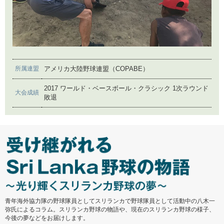
2016年5月19日
被災地の野球事務所に見た信念
2016年5月2日
所属連盟
アメリカ大陸野球連盟（COPABE）
ネパール復興支援野球大会
2017 ワールド・ベースボール・クラシック 1次ラウンド
大会成績
敗退
2016年4月4日
野球途上国 共通の課題
2016年3月17日
ネパールから日本へ
2016年3月14日
さらなる野球普及へ
青年海外協力隊の野球隊員としてスリランカで野球隊員として活動中の八木一
弥氏によるコラム。スリランカ野球の物語や、現在のスリランカ野球の様子、
今後の夢などをお届けします。