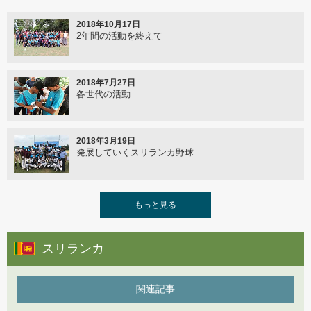
2016年2月11日
西アジアの野球ネパール編～野球普及への葛藤と模索
2018年10月17日
～
2年間の活動を終えて
2016年2月9日
西アジアの野球ネパール編～野球を拡める課題と苦労
2018年7月27日
～
各世代の活動
2016年2月2日
動き出した時間
2018年3月19日
発展していくスリランカ野球
2016年1月7日
復興支援野球大会の延期
2018年1月19日
もっと見る
スリランカ野球の現状
2015年10月15日
スリランカ
野球指導員、ネパールでの活動
2017年11月7日
第28回 BFA アジア選手権
関連記事
2015年8月21日