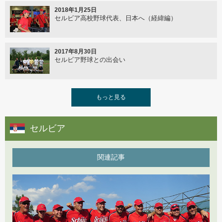
2018年1月25日
セルビア高校野球代表、日本へ（経緯編）
2017年4月24日
卒業旅行と野球 バリ島
2017年8月30日
セルビア野球との出会い
2017年2月26日
インドネシア アマチュア野球連盟人事改正（リーダー
と組織）
2017年7月11日
もっと見る
セルビア野球と国際リーグ
2017年2月21日
2017インドネシア代表チームの運営
セルビア
2017年6月22日
セルビア野球チームの紹介
関連記事
2017年2月16日
2017年インドネシア野球向上各プログラム
2017年5月19日
野球の伝播
2017年2月10日
2017年 インドネシア代表ナショナルチーム展望
2017年4月11日