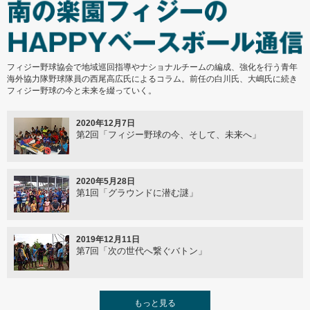
2020年7月20日
変わるもの、変わらないもの
フィジー野球協会で地域巡回指導やナショナルチームの編成、強化を行う青年
海外協力隊野球隊員の西尾高広氏によるコラム。前任の白川氏、大嶋氏に続き
2020年5月14日
フィジー野球の今と未来を綴っていく。
世界がひとつになって逆境を乗り越える
2020年12月7日
第2回「フィジー野球の今、そして、未来へ」
2020年3月2日
ネパール観光年2020
2020年5月28日
第1回「グラウンドに潜む謎」
2019年12月25日
ワールドマスターズゲームズ2021関西
2019年12月11日
第7回「次の世代へ繋ぐバトン」
2019年12月10日
第3回世界野球ソフトボール連盟総会
2019年7月31日
もっと見る
第6回「U12W杯～オープニングラウンドを終えて～」