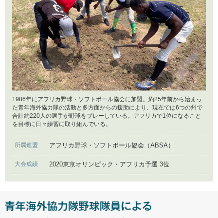
世界への普及を目指して
2021年7月15日
キャッチボールクラシックオンライン国際交流大会プ
レ大会2021
2021年4月26日
原点に戻る
1986年にアフリカ野球・ソフトボール協会に加盟。約25年前から始まっ
た青年海外協力隊の活動と多方面からの援助により、現在では6つの州で
合計約220人の選手が野球をプレーしている。アフリカで1位になること
2021年3月22日
を目標に日々練習に取り組んでいる。
協働
所属連盟
アフリカ野球・ソフトボール協会（ABSA）
2020年12月25日
大会成績
2020東京オリンピック・アフリカ予選 3位
迫られる変革
2020年10月1日
WEB野球教室