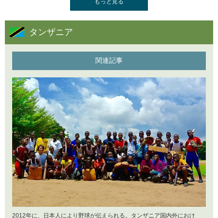
もっと見る
1歩先へ。
タンザニア
2016年11月16日
2017年7月21日
第19回 インドネシア国民体育大会 総評
現地とともにあれ。
関連記事
2016年10月25日
2017年6月16日
第19回 インドネシア国民体育大会 開催
イロンナミカタ
2016年10月11日
2017年5月11日
Fu×Bic 野球キャラバン スラバヤ編
俺たちの“ KOSHIEN ”
2016年10月5日
2017年3月28日
第11回 BFA U-18 アジア選手権 Vol.5～ストレッチング
はじまりと今
トレーナの導入～
2016年9月27日
第11回 BFA U-18アジア選手権 Vol.4
2012年に、日本人により野球が伝えられる。タンザニア国内外におけ