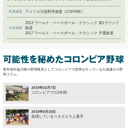
2018年12月4日
2017年2月14日
第1回「ブラジル野球の歴史」
世界最下位からの挑戦
所属連盟
アメリカ大陸野球連盟（COPABE）
2013 ワールド・ベースボール・クラシック 第1ラウンド
大会成績
敗退
2017年2月9日
2017 ワールド・ベースボール・クラシック 予選敗退
代表強化合宿
2017年2月3日
ネパール人コーチの来日
青年海外協力隊の野球隊員としてコロンビアで指導を行っている久徳謙介の野
球コラム。
2017年1月10日
ネパール代表チーム
2019年10月7日
コロンビアでの2年間
2016年12月28日
もうひとつのWBC
2019年9月18日
急増しているベネズエラ人選手
2016年12月16日