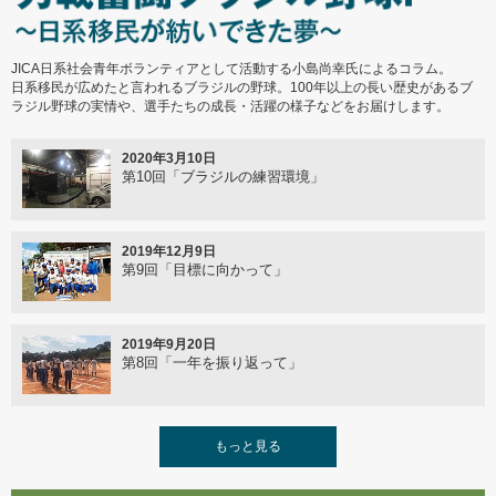
ネパール野球ソフトボール協会の来日
JICA日系社会青年ボランティアとして活動する小島尚幸氏によるコラム。
2017年11月29日
日系移民が広めたと言われるブラジルの野球。100年以上の長い歴史があるブ
南アジア交流野球教室
ラジル野球の実情や、選手たちの成長・活躍の様子などをお届けします。
2020年3月10日
2017年10月31日
第10回「ブラジルの練習環境」
第2回世界野球ソフトボール連盟総会
2019年12月9日
2017年10月10日
第9回「目標に向かって」
ネパール代表選手の日本での活動
2019年9月20日
2017年9月22日
第8回「一年を振り返って」
ネパール代表選手、ゼロロクブルズで学ぶ
2019年8月2日
もっと見る
2017年8月21日
第7回「JICAボランティアによる野球教室及び親善試
北海道での挑戦始まる
合」