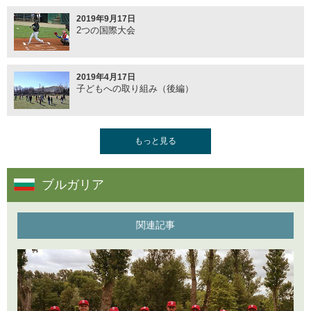
2016年6月23日
第3回「フィジーに恩返し」
2019年9月17日
2つの国際大会
2018年10月26日
ネパールのソフトボール
2016年5月25日
第2回「道具にリスペクトを」
2019年4月17日
子どもへの取り組み（後編）
2018年9月5日
第28回世界少年野球大会
2016年5月16日
第1回「キャッチボール」
2019年2月4日
もっと見る
子どもへの取り組み（前編）
2018年8月3日
楽天イーグルスとの対戦
ブルガリア
2018年12月18日
2018年シーズン終了
2018年7月31日
ネパールでのグラウンド建設
関連記事
2018年10月12日
Baseball5 バルカンオープン
2018年7月2日
東京オリンピックへの道のり
2018年7月25日