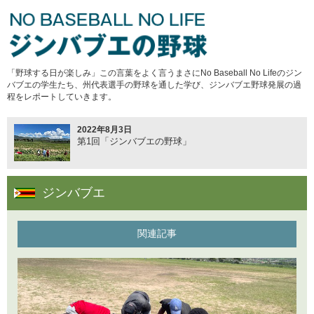
2022年7月20日
第4回世界野球ソフトボール連盟総会
2022年4月15日
「野球する日が楽しみ」この言葉をよく言うまさにNo Baseball No Lifeのジン
主体的な活動
バブエの学生たち、州代表選手の野球を通した学び、ジンバブエ野球発展の過
程をレポートしていきます。
2022年8月3日
2022年2月14日
第1回「ジンバブエの野球」
ピンチはチャンス
2021年12月22日
ジンバブエ
ネパール・ベースボール・フェスティバル
関連記事
2021年11月9日
行動
2021年8月30日