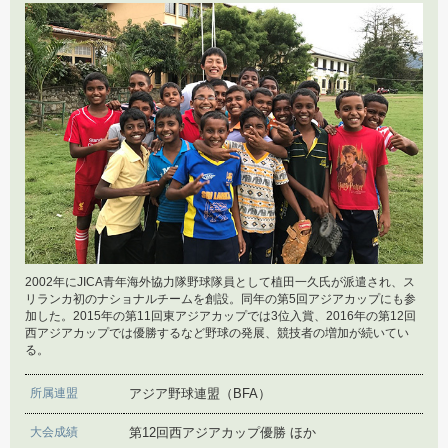
ネパール野球の有望株
2017年9月13日
スリランカ野球を支える人たち
2015年6月2日
希望から絶望へ
2017年6月12日
スリランカ野球の原点
2015年4月20日
ネパール野球の現状
2017年4月7日
スリランカ野球の歴史
2002年にJICA青年海外協力隊野球隊員として植田一久氏が派遣され、ス
リランカ初のナショナルチームを創設。同年の第5回アジアカップにも参
加した。2015年の第11回東アジアカップでは3位入賞、2016年の第12回
西アジアカップでは優勝するなど野球の発展、競技者の増加が続いてい
る。
所属連盟
アジア野球連盟（BFA）
大会成績
第12回西アジアカップ優勝 ほか