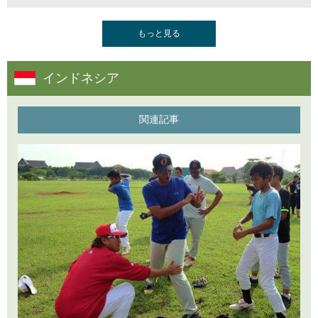
2018年5月11日
もっと見る
インドネシア代表チームの編成、及び、最新のグラウ
ンド状況
インドネシア
2018年3月6日
アジア競技大会への準備
関連記事
2018年2月1日
東京都高野連様との提携
2017年12月27日
第13回 BICレッドソックス深谷組カップ
2017年12月19日
野球キャラバン ジョグジャカルタ編