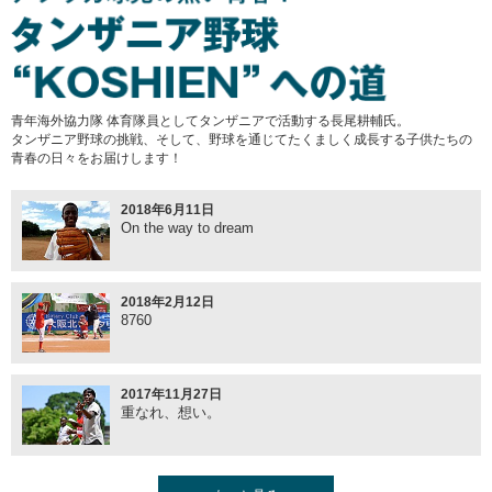
2016年12月26日
大会結果とセレクション結果
2016年12月15日
青年海外協力隊 体育隊員としてタンザニアで活動する長尾耕輔氏。
国内クラブチーム大会 Vol.4 (大会の主旨)
タンザニア野球の挑戦、そして、野球を通じてたくましく成長する子供たちの
青春の日々をお届けします！
2016年12月8日
2018年6月11日
国内クラブチーム大会 Vol.3 (日イ友好 国際親善)
On the way to dream
2016年11月29日
2018年2月12日
国内クラブチーム大会 Vol.2 (付加価値の提供)
8760
2016年11月24日
2017年11月27日
国内クラブチーム大会開催 (インドネシア代表チーム
重なれ、想い。
選手セレクション)
2016年11月24日
2017年9月22日
ワールド・ベースボール・クラシック 予選について