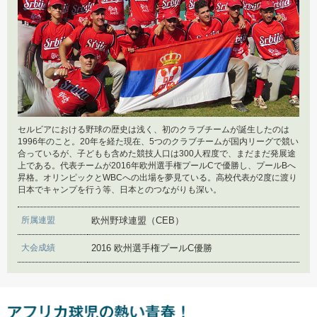
セルビアってどんな国？
2017年2月1日
“野球国力”ランキング査定システムがもたらす野球衰
退
2017年1月25日
国際大会開催不能による野球衰退の実情
セルビアにおける野球の歴史は浅く、初のクラブチームが誕生したのは
1996年のこと。20年を経た現在、5つのクラブチームが国内リーグで競い
2017年1月19日
合っているが、子どもも含めた競技人口は300人程度で、まだまだ発展途
非行麻薬防止 突撃キャラバン
上である。代表チームが2016年欧州選手権プールCで優勝し、プールBへ
昇格。オリンピックとWBCへの出場を夢見ている。高校代表が2度に渡り
日本でキャンプを行う等、日本とのつながりも深い。
2017年1月16日
Fu×Bic 野球キャラバン ジャカルタ編
所属連盟
欧州野球連盟（CEB）
大会成績
2016 欧州選手権プールC優勝
2017年1月6日
野球教室とストレッチ講習