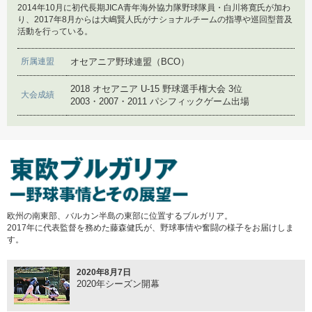
国際大会へ、ネパールを応援する人々
2014年10月に初代長期JICA青年海外協力隊野球隊員・白川将寛氏が加わ
り、2017年8月からは大嶋賢人氏がナショナルチームの指導や巡回型普及
2017年1月23日
活動を行っている。
第8回「フィジー野球の2年間を振り返って（後編）」
2019年3月18日
所属連盟
オセアニア野球連盟（BCO）
侍ジャパンシリーズ2019 日本対メキシコ
2016年11月28日
2018 オセアニア U-15 野球選手権大会 3位
大会成績
第7回「フィジー野球の2年間を振り返って（前編）」
2003・2007・2011 パシフィックゲーム出場
2019年3月1日
アジア野球連盟総会
2016年9月6日
第6回「第25回 世界少年野球大会 千葉大会～当日編
～」
2019年2月13日
国際交流活動との出会い
2016年8月8日
第5回「第25回世界少年野球大会千葉大会～準備編
欧州の南東部、バルカン半島の東部に位置するブルガリア。
～」
2019年1月9日
2017年に代表監督を務めた藤森健氏が、野球事情や奮闘の様子をお届けしま
野球を通じた国際理解
す。
2016年7月22日
第4回「コミュニティ地区での野球」
2020年8月7日
2020年シーズン開幕
2018年11月5日
グラウンド開所式