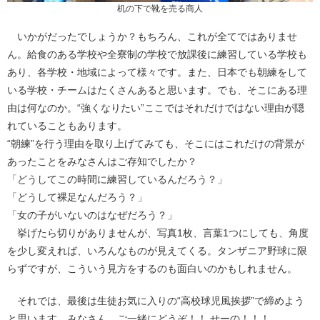
机の下で靴を売る商人
いかがだったでしょうか？もちろん、これが全てではありませ
ん。給食のある学校や全寮制の学校で放課後に練習している学校も
あり、各学校・地域によって様々です。また、日本でも朝練をして
いる学校・チームはたくさんあると思います。でも、そこにある理
由は何なのか。“強くなりたい”ここではそれだけではない理由が隠
れていることもあります。
“朝練”を行う理由を取り上げてみても、そこにはこれだけの背景が
あったことをみなさんはご存知でしたか？
「どうしてこの時間に練習しているんだろう？」
「どうして裸足なんだろう？」
「女の子がいないのはなぜだろう？」
挙げたら切りがありませんが、写真1枚、言葉1つにしても、角度
を少し変えれば、いろんなものが見えてくる。タンザニア野球に限
らずですが、こういう見方をするのも面白いのかもしれません。
それでは、最後は生徒お気に入りの“高校球児風挨拶”で締めよう
と思います。みなさん、ご一緒にどうぞ！！ せーの！！！