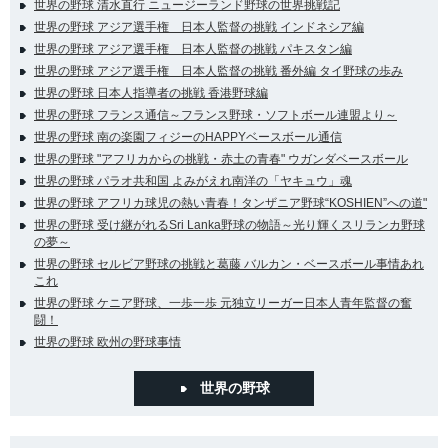
世界の野球 清水直行 ニュージーランド野球の世界挑戦記
世界の野球 アジア選手権 日本人監督の挑戦 インドネシア編
世界の野球 アジア選手権 日本人監督の挑戦 パキスタン編
世界の野球 アジア選手権 日本人監督の挑戦 番外編 タイ野球の歩み
世界の野球 日本人指導者の挑戦 香港野球編
世界の野球 フランス通信～フランス野球・ソフトボール連盟より～
世界の野球 南の楽園フィジーのHAPPYベースボール通信
世界の野球 "アフリカからの挑戦・赤土の青春" ウガンダベースボール
世界の野球 パラオ共和国 よみがえれ南洋の「ヤキュウ」魂
世界の野球 アフリカ球児の熱い青春！タンザニア野球“KOSHIEN”への道"
世界の野球 受け継がれるSri Lanka野球の物語～光り輝くスリランカ野球
の夢～
世界の野球 セルビア野球の挑戦と葛藤 バルカン・ベースボール事情あれ
これ
世界の野球 ケニア野球、一歩一歩 元独立リーガー日本人青年監督の奮
闘！
世界の野球 欧州の野球事情
世界の野球