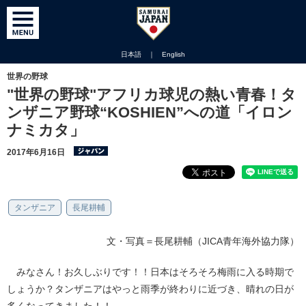
日本語
｜
English
世界の野球
"世界の野球"アフリカ球児の熱い青春！タ
ンザニア野球“KOSHIEN”への道「イロン
ナミカタ」
2017年6月16日
タンザニア
長尾耕輔
文・写真＝長尾耕輔（JICA青年海外協力隊）
みなさん！お久しぶりです！！日本はそろそろ梅雨に入る時期で
しょうか？タンザニアはやっと雨季が終わりに近づき、晴れの日が