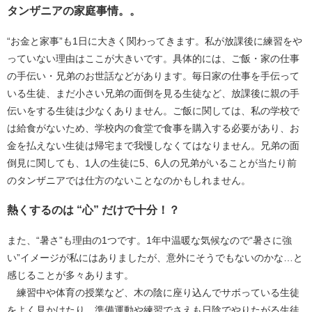
タンザニアの家庭事情。。
“お金と家事”も1日に大きく関わってきます。私が放課後に練習をや
っていない理由はここが大きいです。具体的には、ご飯・家の仕事
の手伝い・兄弟のお世話などがあります。毎日家の仕事を手伝って
いる生徒、まだ小さい兄弟の面倒を見る生徒など、放課後に親の手
伝いをする生徒は少なくありません。ご飯に関しては、私の学校で
は給食がないため、学校内の食堂で食事を購入する必要があり、お
金を払えない生徒は帰宅まで我慢しなくてはなりません。兄弟の面
倒見に関しても、1人の生徒に5、6人の兄弟がいることが当たり前
のタンザニアでは仕方のないことなのかもしれません。
熱くするのは “心” だけで十分！？
また、“暑さ”も理由の1つです。1年中温暖な気候なので“暑さに強
い”イメージが私にはありましたが、意外にそうでもないのかな…と
感じることが多々あります。
練習中や体育の授業など、木の陰に座り込んでサボっている生徒
をよく見かけたり、準備運動や練習でさえも日陰でやりたがる生徒