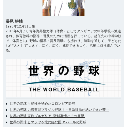
長尾 耕輔
1993年12月31日生
2016年6月より青年海外協力隊（体育）としてタンザニアの中等学校へ派遣
され、体育教科の指導・普及のために活動を行っている。赴任先の中等学校
で、体育と共に野球の指導・普及活動にも携わり、運動を通じて、子どもた
ちが“人として”大きく、深く、広く、成長できるよう、活動に取り組んでい
る。
世界の野球 可能性を秘めたコロンビア野球
世界の野球 力戦奮闘ブラジル野球！～日系移民が紡いできた夢～
世界の野球 東欧ブルガリア -野球事情とその展望-
世界の野球 ヒマラヤを北に臨む国 ネパールの野球