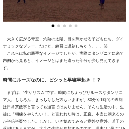
大きく広がる青空、灼熱の太陽、目を輝かせる子どもたち、ダイ
ナミックなプレー、だけど、練習に遅刻しちゃう。。。笑
これらは私の勝手なイメージでしたが、実際にタンザニアに来て
内側から見ると、イメージとはまた違った部分が少し見えてきま
す。
時間にルーズなのに、ビシッと早寝早起き ！？
まずは、“生活リズム”です。時間にちょっぴりルーズなタンザニ
ア人。もちろん、きっちりした方もいますが、30分や1時間の遅刻
は日常茶飯事と言っても過言ではありません。そんな生活の中、生
徒に「朝練をやりたい！」と言われた時は、正直、本当に朝来るの
か半信半疑でした。しかし、いざ始めてみると意外や意外。若干の
遅刻はありますが、大半の生徒が参加するのです。理由は “暑さ” ゆ