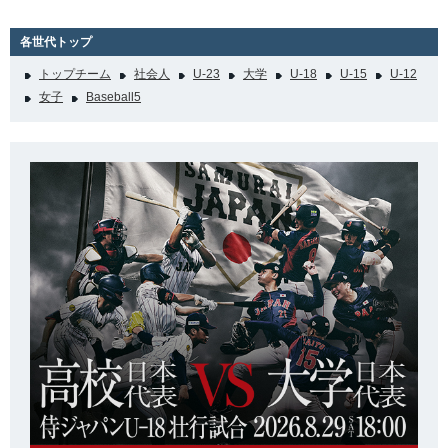
各世代トップ
トップチーム
社会人
U-23
大学
U-18
U-15
U-12
女子
Baseball5