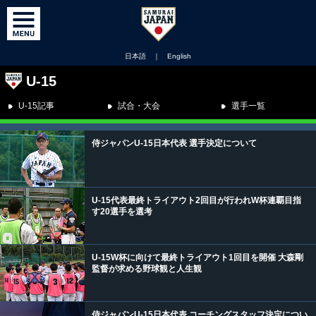
日本語
｜
English
U-15
U-15記事
試合・大会
選手一覧
侍ジャパンU-15日本代表 選手決定について
U-15代表最終トライアウト2回目が行われW杯連覇目指
す20選手を選考
U-15W杯に向けて最終トライアウト1回目を開催 大森剛
監督が求める野球観と人生観
侍ジャパンU-15日本代表 コーチングスタッフ決定につい