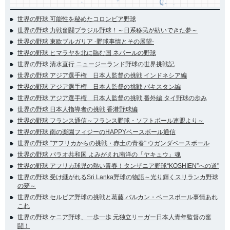
世界の野球 可能性を秘めたコロンビア野球
世界の野球 力戦奮闘ブラジル野球！～日系移民が紡いできた夢～
世界の野球 東欧ブルガリア -野球事情とその展望-
世界の野球 ヒマラヤを北に臨む国 ネパールの野球
世界の野球 清水直行 ニュージーランド野球の世界挑戦記
世界の野球 アジア選手権 日本人監督の挑戦 インドネシア編
世界の野球 アジア選手権 日本人監督の挑戦 パキスタン編
世界の野球 アジア選手権 日本人監督の挑戦 番外編 タイ野球の歩み
世界の野球 日本人指導者の挑戦 香港野球編
世界の野球 フランス通信～フランス野球・ソフトボール連盟より～
世界の野球 南の楽園フィジーのHAPPYベースボール通信
世界の野球 "アフリカからの挑戦・赤土の青春" ウガンダベースボール
世界の野球 パラオ共和国 よみがえれ南洋の「ヤキュウ」魂
世界の野球 アフリカ球児の熱い青春！タンザニア野球“KOSHIEN”への道"
世界の野球 受け継がれるSri Lanka野球の物語～光り輝くスリランカ野球
の夢～
世界の野球 セルビア野球の挑戦と葛藤 バルカン・ベースボール事情あれ
これ
世界の野球 ケニア野球、一歩一歩 元独立リーガー日本人青年監督の奮
闘！