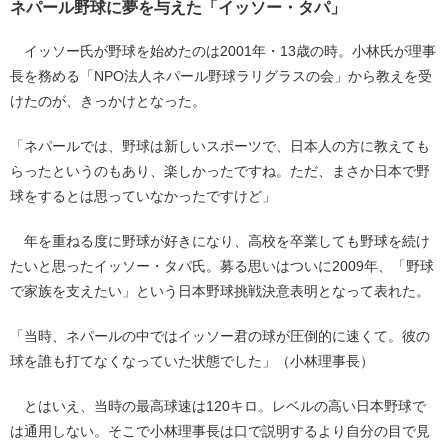
ネパール野球に夢を与えた「イッソー・タパ」
イッソー氏が野球を始めたのは2001年・13歳の時。小林氏が理事
長を務める「NPO法人ネパール野球ラリグラスの会」から教えを受
けたのが、きっかけとなった。
「ネパールでは、野球は新しいスポーツで、日本人の方に教えても
らったというのもあり、楽しかったですね。ただ、まさか日本で野
球をするとは思っていなかったですけど」
年を重ねる度に野球が好きになり、高校を卒業しても野球を続け
たいと思ったイッソー・タパ氏。募る思いはついに2009年、「野球
で家族を支えたい」という日本野球挑戦決意表明となって表れた。
「当時、ネパールの中ではイッソー君の球が圧倒的に速くて。彼の
球を誰も打てなくなっていた状態でした」（小林理事長）
とはいえ、当時の最高球速は120キロ。レベルの高い日本野球で
は通用しない。そこで小林理事長は口で説明するより自分の目で見