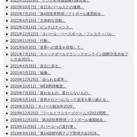
2022年12月28日「アジア野球連盟審判講習会」
2022年10月7日「在日ネパール人との連携」
2022年7月20日「第4回世界野球ソフトボール連盟総会」
2022年4月15日「主体的な活動」
2022年2月14日「ピンチはチャンス」
2021年12月22日「ネパール・ベースボール・フェスティバル」
2021年11月9日「行動」
2021年8月30日「世界への普及を目指して」
2021年7月15日「キャッチボールクラシックオンライン国際交流大会プ
レ大会2021」
2021年4月26日「原点に戻る」
2021年3月22日「協働」
2020年12月25日「迫られる変革」
2020年10月1日「WEB野球教室」
2020年7月20日「変わるもの、変わらないもの」
2020年5月14日「世界がひとつになって逆境を乗り越える」
2020年3月2日「ネパール観光年2020」
2019年12月25日「ワールドマスターズゲームズ2021関西」
2019年12月10日「第3回世界野球ソフトボール連盟総会」
2019年11月8日「ネパールへの直行便」
2019年9月19日「第14回BFA西アジア野球大会2019」