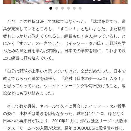
ただ、この挫折は決して無駄ではなかった。「球場を見ても、道
具が充実しているところも、『すごい！』と思いました。また指導
者もしっかりと教えてくれるし、練習もたくさんやっているし、と
にかく『すごい』の一言でした」（イッソー・タパ氏）。野球を学
ぶための量と質を学んだ右腕は、日本での学習を糧に、これまで以
上に練習に打ち込んでいく。
「自分は野球が上手いと思っていたけど、全然だめだった。日本で
教えてもらった練習を頑張り、『絶対（日本のチームに）入る！』
と思ってやっていた。ウエイトトレーニングや毎日投げること、遠
投などにも取り組みました」
そして数か月後、ネパールで久々に再会したイッソー・タパ投手
の姿に、小林氏は驚きを隠せなかった。球速は144キロ。ほどなく
日本への再来日が決まり、2010年11月には関西独立リーグ・大阪ホ
ークスドリームへの入団が決定。翌年は06BULLSに居場所を移し、