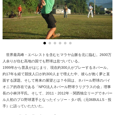
世界最高峰・エベレストを含むヒマラヤ山脈を北に臨む。2600万
人余りが住む高地の国でも野球は息づいている。
1999年から普及がはじまり、現在約300人がプレーするネパール。
約17年を経て競技人口が約300人まで増えた中、彼らが抱く夢と直
面する課題。そして将来の展望とは？今回は、ネパール野球のパイ
オニア的存在である「NPO法人ネパール野球ラリグラスの会」理事
長の小林洋平氏。そして、2011・2012年・関西独立リーグでネパー
ル人初のプロ野球選手となったイッソー・タパ氏（元06BULLS・投
手）に語っていただいた。