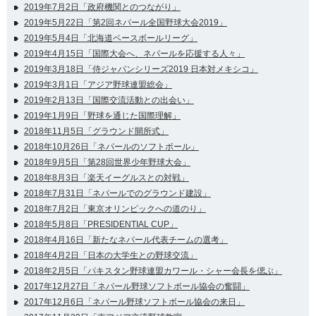
2019年7月2日「政府機関とのつながり」
2019年5月22日「第2回ネパール全国野球大会2019」
2019年5月4日「北海道ベースボールリーグ」
2019年4月15日「国際大会へ、ネパールを応援する人々」
2019年3月18日「侍ジャパンシリーズ2019 日本対メキシコ」
2019年3月1日「アジア野球連盟総会」
2019年2月13日「国際交流活動との出会い」
2019年1月9日「野球を通じた国際理解」
2018年11月5日「グラウンド開所式」
2018年10月26日「ネパールのソフトボール」
2018年9月5日「第28回世界少年野球大会」
2018年8月3日「楽天イーグルスとの対戦」
2018年7月31日「ネパールでのグラウンド建設」
2018年7月2日「東京オリンピックへの道のり」
2018年5月8日「PRESIDENTIAL CUP」
2018年4月16日「新たなネパール代表チームの選考」
2018年4月2日「日本の大学生との野球交流」
2018年2月5日「パキスタン野球連盟カワール・シャー会長を偲ぶ」
2017年12月27日「ネパール野球ソフトボール協会の奮闘」
2017年12月6日「ネパール野球ソフトボール協会の来日」