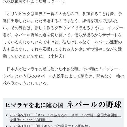
式競技復帰が決まった暁には……。
「オリンピックは世界の一番の大会なので、参加することは夢。予
選に出場したい。ただ出場するのではなく、練習を積んで挑みた
い。その練習は、新しく作るグラウンドで行えるように。 イッソー
君が、ネパール野球の道を切り開いて、僕らが後ろからサポートを
しているんじゃないんですけど。彼だけじゃなく、ネパール連盟の
方も居ますし、それを応援してくれる人を少しずつ増やしながら活
動していきたいですね」（小林氏）
日本人がヒマラヤの麓に巻いた小さな種。その種は「イッソー・
タパ」という1人のネパール人投手によって芽吹き、間もなく一輪の
花を咲かそうとしている。
2026年5月11日「ネパールで広がるベースボール5の輪―全国大会開催、
次世代につながる3日間―」
2026年3月11日「巨人キャンプの足元にある国際性」