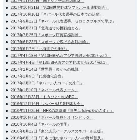
2017年11月29日「南アジア交流野球教室」
2017年10月31日「第2回世界野球ソフトボール連盟総会」
2017年10月10日「ネパール代表選手の日本での活動」
2017年9月22日「ネパール代表選手、ゼロロクブルズで学ぶ」
2017年8月21日「北海道での挑戦始まる」
2017年7月25日「スポーツ庁長官感謝状」
2017年6月23日「スポーツで広げる友好の輪」
2017年6月7日「北海道での挑戦」
2017年4月18日「第13回BFA西アジア野球大会2017 vol.2」
2017年4月4日「第13回BFA西アジア野球大会2017 vol.1」
2017年2月14日「世界最下位からの挑戦」
2017年2月9日「代表強化合宿」
2017年2月3日「ネパール人コーチの来日」
2017年1月10日「ネパール代表チーム」
2016年12月28日「もうひとつのWBC」
2016年12月16日「ネパールU15野球大会」
2016年11月25日「NHKの新番組『世界はTokyoをめざす』」
2016年10月7日「ネパール野球とオリンピック」
2016年10月4日「ネパールの雨季」
2016年8月22日「東北楽天イーグルスのネパール支援」
2016年6月13日「日本に住むネパール人への野球普及」