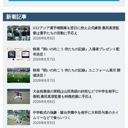
新着記事
U12アジア選手権開幕を翌日に控え公式練習 桑田真澄監
督は選手たちの言動に手応え
2026年8月8日
映画『戦いの向こう 侍たちの記録』入場者プレゼント配
布決定！
2026年8月7日
映画『戦いの向こう 侍たちの記録』ユニフォーム展示 開
催決定！
2026年8月7日
大会前最後の実戦は山田亮碩の好投などで中学生相手に
善戦 桑田真澄監督も特徴把握に手応え
2026年8月6日
中学軟式の強豪・駿台学園中を相手に大和田与喜のタイ
ムリーなどで食らいつく
2026年8月5日