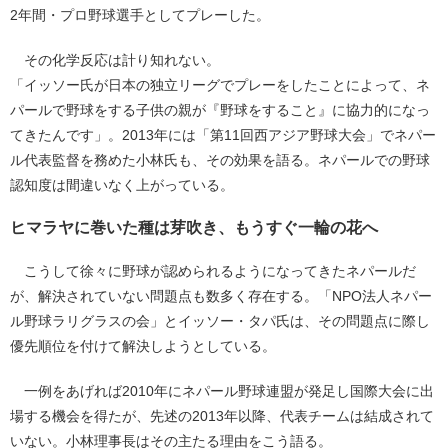
2年間・プロ野球選手としてプレーした。
その化学反応は計り知れない。
「イッソー氏が日本の独立リーグでプレーをしたことによって、ネ
パールで野球をする子供の親が『野球をすること』に協力的になっ
てきたんです」。2013年には「第11回西アジア野球大会」でネパー
ル代表監督を務めた小林氏も、その効果を語る。ネパールでの野球
認知度は間違いなく上がっている。
ヒマラヤに巻いた種は芽吹き、もうすぐ一輪の花へ
こうして徐々に野球が認められるようになってきたネパールだ
が、解決されていない問題点も数多く存在する。「NPO法人ネパー
ル野球ラリグラスの会」とイッソー・タパ氏は、その問題点に際し
優先順位を付けて解決しようとしている。
一例をあげれば2010年にネパール野球連盟が発足し国際大会に出
場する機会を得たが、先述の2013年以降、代表チームは結成されて
いない。小林理事長はその主たる理由をこう語る。