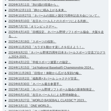
2026年3月11日「別の国の現場から」
2025年12月11日「静かに積み上がる未来」
2025年10月27日「ネパールの混乱と国交70周年記念大会について」
2025年9月10日「在日ネパール人とのスポーツによる共創」
2025年7月7日「オリンピックデー」
2025年4月14日「目標設定。ネパール野球ソフトボール協会、大阪を走
る。」
2025年2月19日「スポーツの役割」
2024年11月25日「カラダを動かす楽しさを伝えよう！」
2024年9月2日「ネパール野球25周年日本ネパールスポーツ交流プログラ
ム2024-2025」
2024年4月12日「学校スポーツ連盟との協定」
2024年1月15日「1st National Baseball5 Championship 2024」
2023年11月28日「目指せ！体験から広がる笑顔の輪」
2023年10月2日「福島県×ネパール シャクナゲ交流」
2023年8月30日「ネパール最古参選手」
2023年7月14日「ネパール野球ソフトボール協会の新体制発足」
2023年6月14日「在日ネパール人による野球体験会」
2023年3月27日「WORLD BASEBALL CLASSIC™ 2023」
2023年3月1日「ONE WORLD」