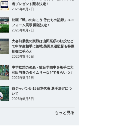
者プレゼント配布決定！
2026年8月7日
映画『戦いの向こう 侍たちの記録』ユニ
フォーム展示 開催決定！
2026年8月7日
大会前最後の実戦は山田亮碩の好投など
で中学生相手に善戦 桑田真澄監督も特徴
把握に手応え
2026年8月6日
中学軟式の強豪・駿台学園中を相手に大
和田与喜のタイムリーなどで食らいつく
2026年8月5日
侍ジャパンU-15日本代表 選手決定につ
いて
2026年8月5日
もっと見る