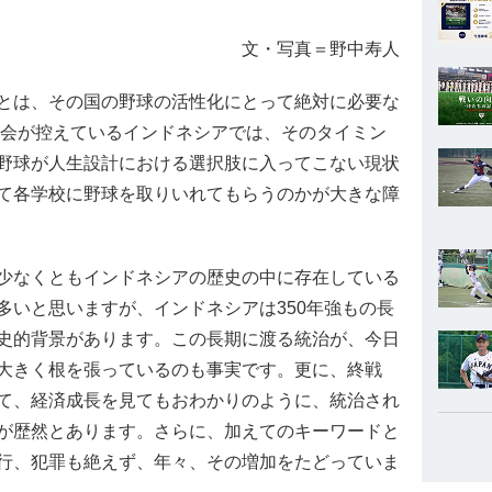
文・写真＝野中寿人
とは、その国の野球の活性化にとって絶対に必要な
大会が控えているインドネシアでは、そのタイミン
野球が人生設計における選択肢に入ってこない現状
て各学校に野球を取りいれてもらうのかが大きな障
少なくともインドネシアの歴史の中に存在している
多いと思いますが、インドネシアは350年強もの長
史的背景があります。この長期に渡る統治が、今日
大きく根を張っているのも事実です。更に、終戦
て、経済成長を見てもおわかりのように、統治され
が歴然とあります。さらに、加えてのキーワードと
行、犯罪も絶えず、年々、その増加をたどっていま