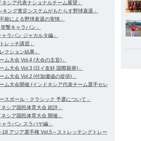
ンドネシア代表ナショナルチーム展望」
ランキング査定システムがもたらす野球衰退」
不能による野球衰退の実情」
 突撃キャラバン」
球キャラバン ジャカルタ編」
トレッチ講習」
レクション結果」
会 Vol.4 (大会の主旨)」
会 Vol.3 (日イ友好 国際親善)」
大会 Vol.2 (付加価値の提供)」
ーム大会開催 (インドネシア代表チーム選手セレ
ースボール・クラシック 予選について」
ドネシア国民体育大会 総評」
ドネシア国民体育大会 開催」
球キャラバン スラバヤ編」
-18 アジア選手権 Vol.5～ストレッチングトレー