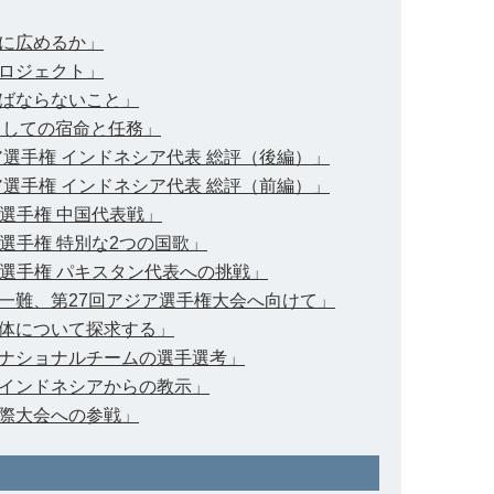
に広めるか」
ロジェクト」
ばならないこと」
としての宿命と任務」
ジア選手権 インドネシア代表 総評（後編）」
ジア選手権 インドネシア代表 総評（前編）」
ア選手権 中国代表戦」
ア選手権 特別な2つの国歌」
ア選手権 パキスタン代表への挑戦」
一難、第27回アジア選手権大会へ向けて」
体について探求する」
ナショナルチームの選手選考」
インドネシアからの教示」
際大会への参戦」