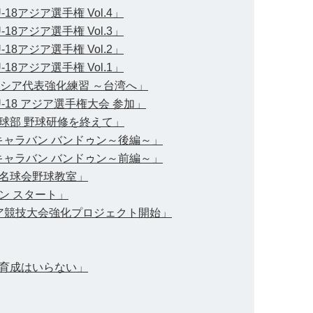
18アジア選手権 Vol.4」
18アジア選手権 Vol.3」
18アジア選手権 Vol.2」
18アジア選手権 Vol.1」
ネシア代表強化練習 ～台湾へ」
U-18 アジア選手権大会 参加」
球部 野球研修を終えて」
球キャラバン バンドゥン～後編～」
球キャラバン バンドゥン～前編～」
名球会野球教室」
ン スタート」
ジア競技大会強化プロジェクト開始」
育成はいらない」