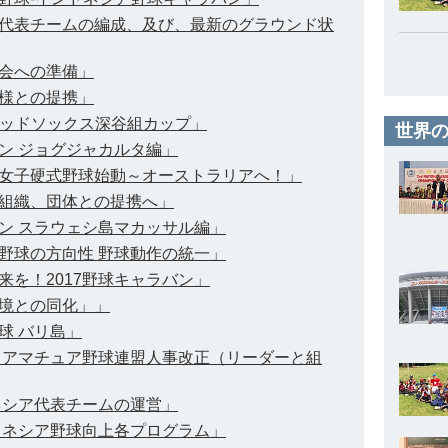
代表チームの編成、及び、最新のグラウンド状
会への準備」
様との提携」
Cレッドソックス深谷組カップ」
世界の
ン ジョグジャカルタ編」
女子硬式野球始動～オーストラリアへ！」
組織、団体との提携へ」
ン スラウェシ島マカッサル編」
野球の方向性 野球動作の統一」
を！2017野球キャラバン」
境との同化」」
球 バリ島」
 アマチュア野球連盟人事改正（リーダーと組
ネシア代表チームの運営」
ドネシア野球向上各プログラム」