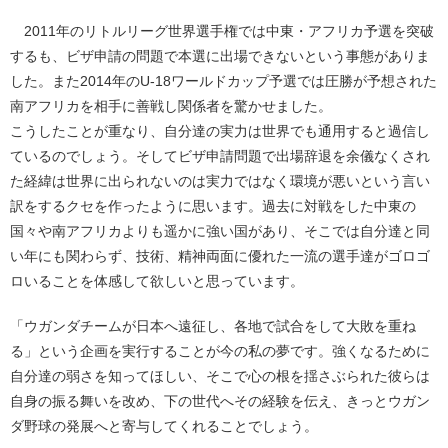
2011年のリトルリーグ世界選手権では中東・アフリカ予選を突破
するも、ビザ申請の問題で本選に出場できないという事態がありま
した。また2014年のU-18ワールドカップ予選では圧勝が予想された
南アフリカを相手に善戦し関係者を驚かせました。
こうしたことが重なり、自分達の実力は世界でも通用すると過信し
ているのでしょう。そしてビザ申請問題で出場辞退を余儀なくされ
た経緯は世界に出られないのは実力ではなく環境が悪いという言い
訳をするクセを作ったように思います。過去に対戦をした中東の
国々や南アフリカよりも遥かに強い国があり、そこでは自分達と同
い年にも関わらず、技術、精神両面に優れた一流の選手達がゴロゴ
ロいることを体感して欲しいと思っています。
「ウガンダチームが日本へ遠征し、各地で試合をして大敗を重ね
る」という企画を実行することが今の私の夢です。強くなるために
自分達の弱さを知ってほしい、そこで心の根を揺さぶられた彼らは
自身の振る舞いを改め、下の世代へその経験を伝え、きっとウガン
ダ野球の発展へと寄与してくれることでしょう。