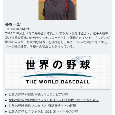
長谷 一宏
1987年10月6日生
2014年10月より青年海外協力隊員としてウガンダ野球協会へ、選手の指導
及び指導者育成のためナショナルコーチとして派遣されている。「ウガンダ
野球の自立的・持続的な発展」を目標とし、各チームへの技術指導に加え、
リーグ戦の運営、学校への普及などを行っている。
世界の野球 可能性を秘めたコロンビア野球
世界の野球 力戦奮闘ブラジル野球！～日系移民が紡いできた夢～
世界の野球 東欧ブルガリア -野球事情とその展望-
世界の野球 ヒマラヤを北に臨む国 ネパールの野球