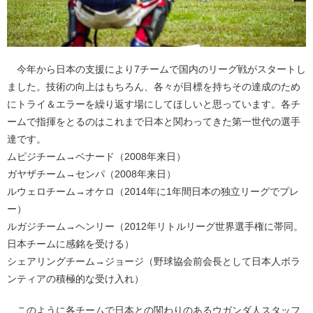
今年から日本の支援により7チームで国内のリーグ戦がスタートし
ました。技術の向上はもちろん、各々が目標を持ちその達成のため
にトライ＆エラーを繰り返す場にしてほしいと思っています。各チ
ームで指揮をとるのはこれまで日本と関わってきた第一世代の選手
達です。
ムピジチーム→ベナード（2008年来日）
ガヤザチーム→センパ（2008年来日）
ルウェロチーム→オケロ（2014年に1年間日本の独立リーグでプレ
ー）
ルガジチーム→ヘンリー（2012年リトルリーグ世界選手権に帯同。
日本チームに感銘を受ける）
シェアリングチーム→ジョージ（野球協会前会長として日本人ボラ
ンティアの積極的な受け入れ）
このように各チームで日本との関わりのあるウガンダ人スタッフ