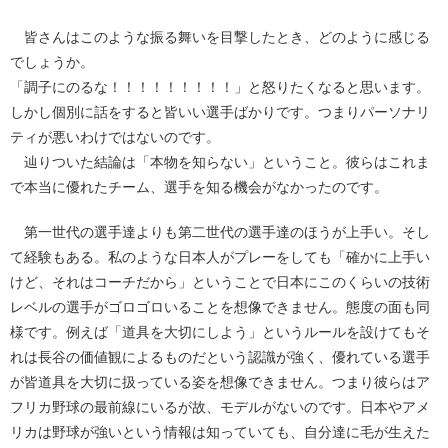
皆さんはこのような振る舞いを目撃したとき、どのように感じる
でしょうか。
「調子にのるな！！！！！！！！！」と怒りたくなると思います。
しかし個別に話をすると皆いい選手ばかりです。つまりパーソナリ
ティが悪いわけではないのです。
辿りついた結論は「本物を知らない」ということ。彼らはこれま
で本当に優れたチーム、選手を知る機会がなかったのです。
第一世代の選手達よりも第二世代の選手達のほうが上手い。そし
て経験もある。私のような日本人がプレーをしても「確かに上手い
けど、それはコーチだから」ということで日本にこのくらいの技術
レベルの選手がゴロゴロいることを想像できません。態度の面も同
様です。例えば「道具を大切にしよう」というルールを設けてもそ
れは長谷の価値観によるものだという認識が強く、優れている選手
が皆道具を大切に扱っている姿を想像できません。つまり彼らはア
フリカ野球の最前線にいるが故、モデルがないのです。日本やアメ
リカは野球が強いという情報は知っていても、自分達に毛が生えた