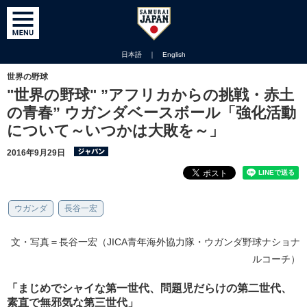
日本語
｜
English
世界の野球
"世界の野球" ”アフリカからの挑戦・赤土
の青春” ウガンダベースボール「強化活動
について～いつかは大敗を～」
2016年9月29日
ウガンダ
長谷一宏
文・写真＝長谷一宏（JICA青年海外協力隊・ウガンダ野球ナショナ
ルコーチ）
「まじめでシャイな第一世代、問題児だらけの第二世代、
素直で無邪気な第三世代」