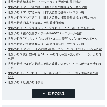
世界の野球 清水直行 ニュージーランド野球の世界挑戦記
世界の野球 アジア選手権 日本人監督の挑戦 インドネシア編
世界の野球 アジア選手権 日本人監督の挑戦 パキスタン編
世界の野球 アジア選手権 日本人監督の挑戦 番外編 タイ野球の歩み
世界の野球 日本人指導者の挑戦 香港野球編
世界の野球 フランス通信～フランス野球・ソフトボール連盟より～
世界の野球 南の楽園フィジーのHAPPYベースボール通信
世界の野球 "アフリカからの挑戦・赤土の青春" ウガンダベースボール
世界の野球 パラオ共和国 よみがえれ南洋の「ヤキュウ」魂
世界の野球 アフリカ球児の熱い青春！タンザニア野球“KOSHIEN”への道"
世界の野球 受け継がれるSri Lanka野球の物語～光り輝くスリランカ野球
の夢～
世界の野球 セルビア野球の挑戦と葛藤 バルカン・ベースボール事情あれ
これ
世界の野球 ケニア野球、一歩一歩 元独立リーガー日本人青年監督の奮
闘！
世界の野球 欧州の野球事情
世界の野球