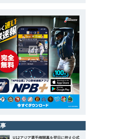
記事
U12アジア選手権開幕を翌日に控え公式