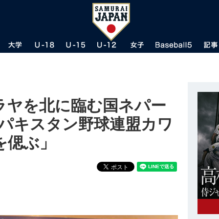
マラヤを北に臨む国ネパー
「パキスタン野球連盟カワ
を偲ぶ」