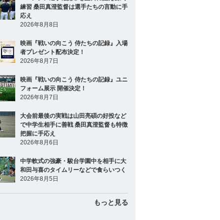
練習 桑田真澄監督は選手たちの言動に手
応え
2026年8月8日
映画『戦いの向こう 侍たちの記録』入場
者プレゼント配布決定！
2026年8月7日
映画『戦いの向こう 侍たちの記録』ユニ
フォーム展示 開催決定！
2026年8月7日
大会前最後の実戦は山田亮碩の好投など
で中学生相手に善戦 桑田真澄監督も特徴
把握に手応え
2026年8月6日
中学軟式の強豪・駿台学園中を相手に大
和田与喜のタイムリーなどで食らいつく
2026年8月5日
もっと見る