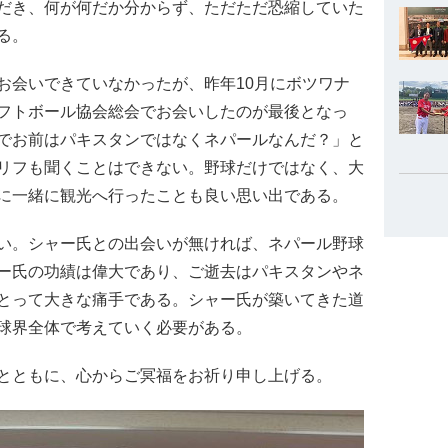
だき、何が何だか分からず、ただただ恐縮していた
る。
会いできていなかったが、昨年10月にボツワナ
フトボール協会総会でお会いしたのが最後となっ
でお前はパキスタンではなくネパールなんだ？」と
リフも聞くことはできない。野球だけではなく、大
に一緒に観光へ行ったことも良い思い出である。
い。シャー氏との出会いが無ければ、ネパール野球
ー氏の功績は偉大であり、ご逝去はパキスタンやネ
とって大きな痛手である。シャー氏が築いてきた道
球界全体で考えていく必要がある。
とともに、心からご冥福をお祈り申し上げる。