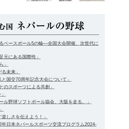
広がるベースボール5の輪―全国大会開催、次世代に
の足元にある国際性」
から」
上がる未来」
混乱と国交70周年記念大会について」
ル人とのスポーツによる共創」
ー」
ネパール野球ソフトボール協会、大阪を走る。」
」
かす楽しさを伝えよう！」
5周年日本ネパールスポーツ交流プログラム2024-