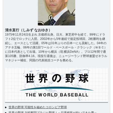
清水直行（しみず なおゆき）
1975年11月24日生まれ 京都府出身。日大、東芝府中を経て、99年にドラ
フト2位でロッテに入団。2002年から5年連続で規定投球回、2桁勝利を継
続し、エースとして活躍。05年は31年ぶりの日本一にも貢献した。04年の
アテネ五輪、06年の第1回ワールド・ベースボール・クラシック（ＷＢＣ）
に日本代表として出場。10年から横浜（現:横浜DeNA）。プロ12年間で通
算105勝、防御率4.16。現役引退後は、ニュージーランド野球連盟ゼネラル
マネジャー補佐、同国の代表統括コーチを務める。
世界の野球 可能性を秘めたコロンビア野球
世界の野球 力戦奮闘ブラジル野球！～日系移民が紡いできた夢～