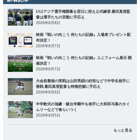
U12アジア選手権開幕を翌日に控え公式練習 桑田真澄監
督は選手たちの言動に手応え
2026年8月8日
映画『戦いの向こう 侍たちの記録』入場者プレゼント配
布決定！
2026年8月7日
映画『戦いの向こう 侍たちの記録』ユニフォーム展示 開
催決定！
2026年8月7日
大会前最後の実戦は山田亮碩の好投などで中学生相手に
善戦 桑田真澄監督も特徴把握に手応え
2026年8月6日
中学軟式の強豪・駿台学園中を相手に大和田与喜のタイ
ムリーなどで食らいつく
2026年8月5日
もっと見る