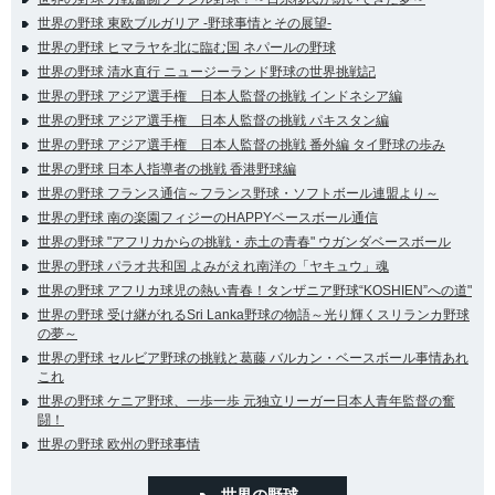
世界の野球 東欧ブルガリア -野球事情とその展望-
世界の野球 ヒマラヤを北に臨む国 ネパールの野球
世界の野球 清水直行 ニュージーランド野球の世界挑戦記
世界の野球 アジア選手権 日本人監督の挑戦 インドネシア編
世界の野球 アジア選手権 日本人監督の挑戦 パキスタン編
世界の野球 アジア選手権 日本人監督の挑戦 番外編 タイ野球の歩み
世界の野球 日本人指導者の挑戦 香港野球編
世界の野球 フランス通信～フランス野球・ソフトボール連盟より～
世界の野球 南の楽園フィジーのHAPPYベースボール通信
世界の野球 "アフリカからの挑戦・赤土の青春" ウガンダベースボール
世界の野球 パラオ共和国 よみがえれ南洋の「ヤキュウ」魂
世界の野球 アフリカ球児の熱い青春！タンザニア野球“KOSHIEN”への道"
世界の野球 受け継がれるSri Lanka野球の物語～光り輝くスリランカ野球
の夢～
世界の野球 セルビア野球の挑戦と葛藤 バルカン・ベースボール事情あれ
これ
世界の野球 ケニア野球、一歩一歩 元独立リーガー日本人青年監督の奮
闘！
世界の野球 欧州の野球事情
世界の野球