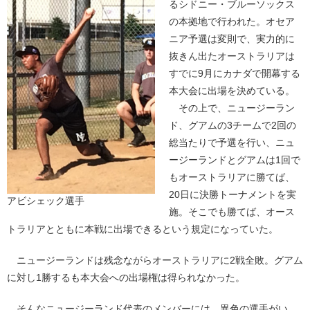
るシドニー・ブルーソックス
の本拠地で行われた。オセア
ニア予選は変則で、実力的に
抜きん出たオーストラリアは
すでに9月にカナダで開幕する
本大会に出場を決めている。
その上で、ニュージーラン
ド、グアムの3チームで2回の
総当たりで予選を行い、ニュ
ージーランドとグアムは1回で
もオーストラリアに勝てば、
20日に決勝トーナメントを実
アビシェック選手
施。そこでも勝てば、オース
トラリアとともに本戦に出場できるという規定になっていた。
ニュージーランドは残念ながらオーストラリアに2戦全敗。グアム
に対し1勝するも本大会への出場権は得られなかった。
そんなニュージーランド代表のメンバーには、異色の選手がい