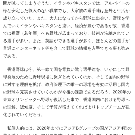
間が減ってしまうそうだ。イランやパキスタンでは、アルバイトの
様な安定した収入のない職業でも、大家族の選手達は意外と生活が
成り立っていた。また、大人になってから野球に出会い、野球を学
んでいくイランやパキスタンと違い、経済が豊かであるが故、香港
では裾野（若年層）へも野球が広まっており、技術が洗練されてい
る選手が多い。また、英語ができる選手が多く、ほとんどの選手が
普通にインターネット等を介して野球の情報を入手できる事も強み
である。
香港野球は今、第一線で国を背負い戦う選手達を、いかにして野
球発展のために野球現場に繋ぎとめていくのか。そして国内の野球
に対する理解を拡げ、政府管理下の唯一の球場を有効に活用し国内
の野球を充実させていくのかが今後の課題であるだろう。2020年の
東京オリンピックへ野球が復活した事で、香港国内における野球へ
の理解、認知度、そして予算が増えてくればよりトップチームが強
化されていくだろう。
私個人的には、2020年までにアジアBグループの国がアジア4強の