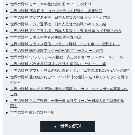
世界の野球 ヒマラヤを北に臨む国 ネパールの野球
世界の野球 清水直行 ニュージーランド野球の世界挑戦記
世界の野球 アジア選手権 日本人監督の挑戦 インドネシア編
世界の野球 アジア選手権 日本人監督の挑戦 パキスタン編
世界の野球 アジア選手権 日本人監督の挑戦 番外編 タイ野球の歩み
世界の野球 日本人指導者の挑戦 香港野球編
世界の野球 フランス通信～フランス野球・ソフトボール連盟より～
世界の野球 南の楽園フィジーのHAPPYベースボール通信
世界の野球 "アフリカからの挑戦・赤土の青春" ウガンダベースボール
世界の野球 パラオ共和国 よみがえれ南洋の「ヤキュウ」魂
世界の野球 アフリカ球児の熱い青春！タンザニア野球“KOSHIEN”への道"
世界の野球 受け継がれるSri Lanka野球の物語～光り輝くスリランカ野球
の夢～
世界の野球 セルビア野球の挑戦と葛藤 バルカン・ベースボール事情あれ
これ
世界の野球 ケニア野球、一歩一歩 元独立リーガー日本人青年監督の奮
闘！
世界の野球 欧州の野球事情
世界の野球