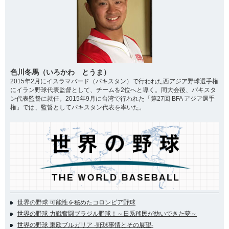
色川冬馬（いろかわ とうま）
2015年2月にイスラマバード（パキスタン）で行われた西アジア野球選手権
にイラン野球代表監督として、チームを2位へと導く。同大会後、パキスタ
ン代表監督に就任。2015年9月に台湾で行われた「第27回 BFA アジア選手
権」では、監督としてパキスタン代表を率いた。
世界の野球 可能性を秘めたコロンビア野球
世界の野球 力戦奮闘ブラジル野球！～日系移民が紡いできた夢～
世界の野球 東欧ブルガリア -野球事情とその展望-