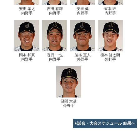
安田 孝之
吉田 有輝
安里 健
峯本 匠
内野手
内野手
内野手
内野手
岡本 和真
香月 一也
脇本 直人
德本 健太朗
内野手
内野手
外野手
外野手
淺間 大基
外野手
試合・大会スケジュール 結果へ