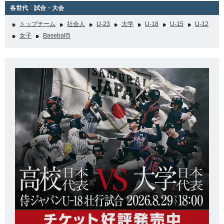
各世代 試合・大会
トップチーム
社会人
U-23
大学
U-18
U-15
U-12
女子
Baseball5