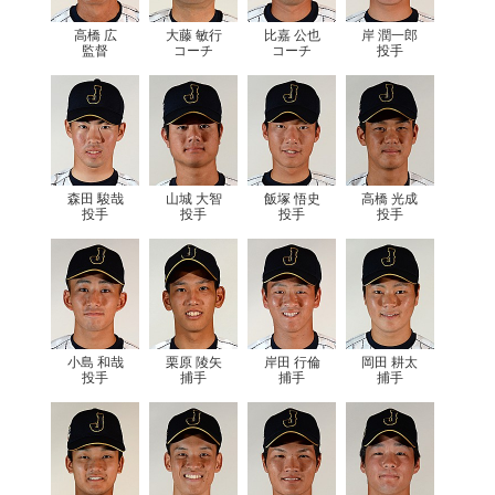
高橋 広
大藤 敏行
比嘉 公也
岸 潤一郎
監督
コーチ
コーチ
投手
森田 駿哉
山城 大智
飯塚 悟史
高橋 光成
投手
投手
投手
投手
小島 和哉
栗原 陵矢
岸田 行倫
岡田 耕太
投手
捕手
捕手
捕手