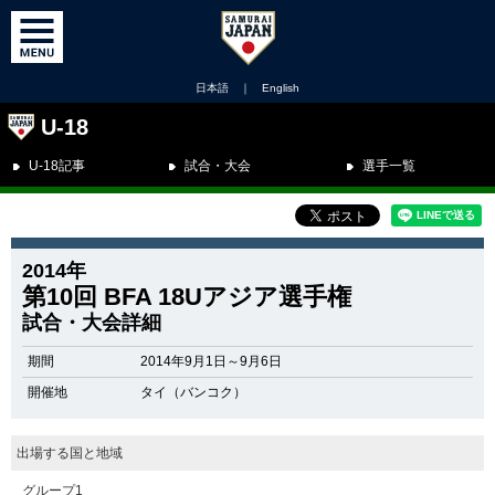
日本語
｜
English
U-18
U-18記事
試合・大会
選手一覧
2014年
第10回 BFA 18Uアジア選手権
試合・大会詳細
期間
2014年9月1日～9月6日
開催地
タイ（バンコク）
出場する国と地域
グループ1