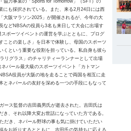
の「Sports for Tomorrow」（SFT）の
業にも採択されている。また、来る2月24日には西
大阪マラソン2025」が開催されるが、今年の大
長などNBSAの役員ら3名も来日して大会に出場す
模スポーツイベントの運営を学ぶとともに、プログ
すことの楽しさ」を日本で体験し、母国のスポーツ
いくという重要な役割を担っている。私自身も彼ら
団ラリグラス」のチャリティーランナーとして出場
はネパール最大級のスポーツイベント「カトマン
NBSA役員が大阪の地を走ることで両国を相互に走
本とネパールの友好を深める一つの手段にもなって
ガース監督の吉田義男氏が逝去された。吉田氏は
だき、それ以降大変お世話になっていた方である。
いただき、ネパール野球の事も気に掛けていただい
福をお祈りするとともに、吉田氏の気持ちに応える