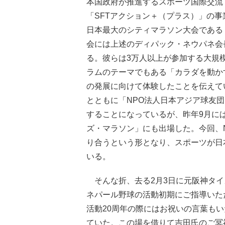
本国政府が推進するスポーツ国際交流・協力事業
「SFTアクション＋（プラス）」の事
日本最大のシティマラソン大会である「
会には上述のディパック・ネウパネ会
る。彼らは3万人以上が参加する大規
ラムのテーマでもある「カラダを動か
の発展に向けて体験したことを伝えて
とともに「NPO法人日本アジア球友
することになっているが、昨年9月に
ズ・マラソン」にも出場した。今回、
り合うという形となり、スポーツが日
いる。
そんな折、去る2月3日に元阪神タイ
ネパール野球の活動初期にご指導いた
活動20周年の際にはお祝いの言葉も
ていた。この場を借りて吉田氏のご冥