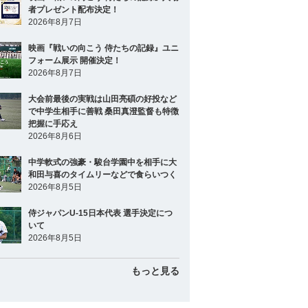
者プレゼント配布決定！
2026年8月7日
映画『戦いの向こう 侍たちの記録』ユニ
フォーム展示 開催決定！
2026年8月7日
大会前最後の実戦は山田亮碩の好投など
で中学生相手に善戦 桑田真澄監督も特徴
把握に手応え
2026年8月6日
中学軟式の強豪・駿台学園中を相手に大
和田与喜のタイムリーなどで食らいつく
2026年8月5日
侍ジャパンU-15日本代表 選手決定につ
いて
2026年8月5日
もっと見る