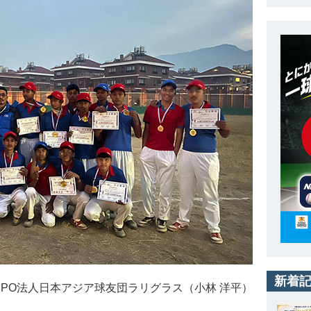
新着
NPO法人日本アジア球友団ラリグラス（小林 洋平）