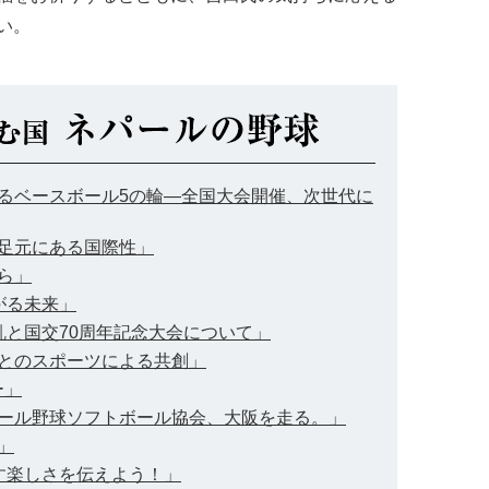
い。
広がるベースボール5の輪―全国大会開催、次世代に
の足元にある国際性」
から」
上がる未来」
混乱と国交70周年記念大会について」
ル人とのスポーツによる共創」
ー」
ネパール野球ソフトボール協会、大阪を走る。」
」
かす楽しさを伝えよう！」