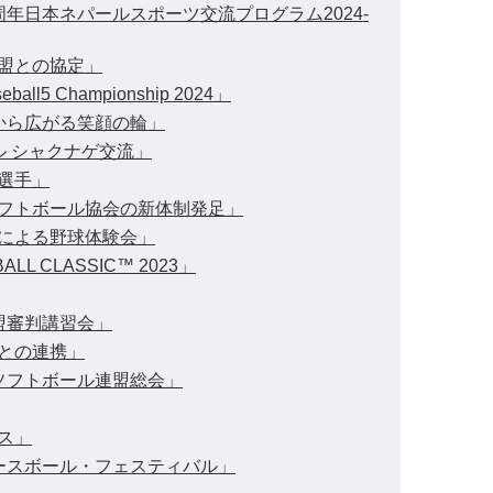
5周年日本ネパールスポーツ交流プログラム2024-
連盟との協定」
eball5 Championship 2024」
験から広がる笑顔の輪」
ール シャクナゲ交流」
参選手」
球ソフトボール協会の新体制発足」
人による野球体験会」
LL CLASSIC™ 2023」
連盟審判講習会」
人との連携」
球ソフトボール連盟総会」
ンス」
・ベースボール・フェスティバル」