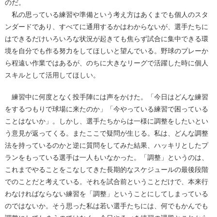
のだ。
私の思っている練習や準備という考え方はあくまでも個人のスタ
ンダードであり、すべてに通用するかはわからないが、選手たちに
はできるだけいろいろな状況が起きても焦らず試合に集中できる環
境を自分でも作る努力をしてほしいと望んでいる。野球のプレーか
ら程遠い作業ではあるが、のちに大きなリーグで活躍した時に個人
スキルとして活用してほしい。
練習中に何度となく投手陣には声をかけた。「今日はどんな練習
をするつもりで球場に来たのか」「今やっている練習で困っている
ことはないか」。しかし、選手たちからは一様に調整をしたいとい
う意見が返ってくる。またここで疑問が生じる。私は、どんな調整
法を持っているのかと逆に質問をしてみた結果、ハッキリとしたプ
ランをもっている選手は一人もいなかった。「調整」というのは、
これまでやることをこなしてきた長期的なスケジュールの最後段階
でのことだと考えている。それを試合前ということだけで、本来行
わなければならない練習を「調整」ということにしてしまっている
のではないか。そう思った私は若い選手たちには、何でもかんでも