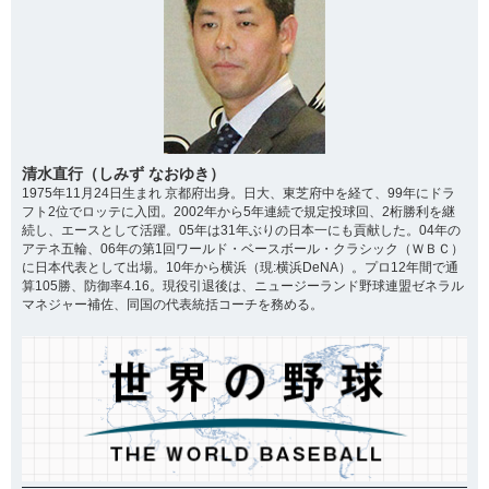
清水直行（しみず なおゆき）
1975年11月24日生まれ 京都府出身。日大、東芝府中を経て、99年にドラ
フト2位でロッテに入団。2002年から5年連続で規定投球回、2桁勝利を継
続し、エースとして活躍。05年は31年ぶりの日本一にも貢献した。04年の
アテネ五輪、06年の第1回ワールド・ベースボール・クラシック（ＷＢＣ）
に日本代表として出場。10年から横浜（現:横浜DeNA）。プロ12年間で通
算105勝、防御率4.16。現役引退後は、ニュージーランド野球連盟ゼネラル
マネジャー補佐、同国の代表統括コーチを務める。