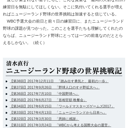
練習日を無駄にしてほしくない。そこに気付いてくれる選手が増え
ればニュージーランド野球の世界挑戦は加速すると信じている。
WBC予選大会の前日と前々日の練習日に、またニュージーランド
野球の課題が見つかった。このことを選手たちも理解してくれたの
ならば、ニュージーランド野球にとっては一つの前進なのだととら
えるしかない。（続く）
【第38回】2017年12月11日 「踏み出す勇気と、最初の一歩」
【第37回】2017年9月26日 「野球人口のすそ野拡大へ」
【第36回】2017年7月10日 「中国野球へ」
【第35回】2017年6月27日 「首相官邸 晩餐会」
【第34回】2017年6月15日 「ワールドマスターズゲームズ2017」
【第33回】2017年4月13日 「ニュージーランドから日本へ」
【第32回】2017年3月30日 「恩師に感謝」
【第31回】2017年3月24日 「WBCから考える国際大会の運営」