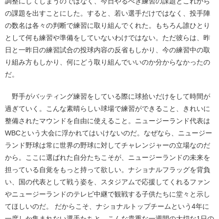
調整にしてしまうのではなく、今日やるべき練習の課題とこれから
の課題を出すことにした。すると、若い選手だけではなく、投手陣
の数名は各々の判断で練習に取り組んでくれた。もちろん誰ひとり
として何も練習や準備をしていないわけではない。ただ彼らは、昨
日と一昨日の練習試合の投球内容の反省もしかり、今の練習中の取
り組み方もしかり、何にどう取り組んでいいのか分からなかったの
だ。
野手がバッティング練習をしている際に球拾いだけをして時間が
過ぎていく。こんな素晴らしい球場で練習ができること、きれいに
整備されたマウンドを自由に使えること。ニュージーランド代表は
WBCという大会に浮かれてはいけないのだ。なぜなら、ニュージー
ランド野球は常に世界の野球に対してチャレンジャーの立場なのだ
から。ここに選ばれた自分たちこそが、ニュージーランドの未来を
担っている自覚をもっと持って欲しい。ナショナルフラッグを背負
い、国の代表として戦う姿を、スタジアムで応援してくれるファン
やニュージーランドのテレビ中継で観戦する子供たちに堂々と示し
てほしいのだ。 だからこそ、ナショナルトップチームという4年に
一度しか集まれない選手たちと、こんな貴重な一週間の大切な1日の