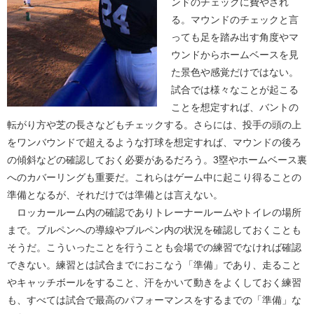
ンドのチェックに費やされ
る。マウンドのチェックと言
っても足を踏み出す角度やマ
ウンドからホームベースを見
た景色や感覚だけではない。
試合では様々なことが起こる
ことを想定すれば、バントの
転がり方や芝の長さなどもチェックする。さらには、投手の頭の上
をワンバウンドで超えるような打球を想定すれば、マウンドの後ろ
の傾斜などの確認しておく必要があるだろう。3塁やホームベース裏
へのカバーリングも重要だ。これらはゲーム中に起こり得ることの
準備となるが、それだけでは準備とは言えない。
ロッカールーム内の確認でありトレーナールームやトイレの場所
まで。ブルペンへの導線やブルペン内の状況を確認しておくことも
そうだ。こういったことを行うことも会場での練習でなければ確認
できない。練習とは試合までにおこなう「準備」であり、走ること
やキャッチボールをすること、汗をかいて動きをよくしておく練習
も、すべては試合で最高のパフォーマンスをするまでの「準備」な