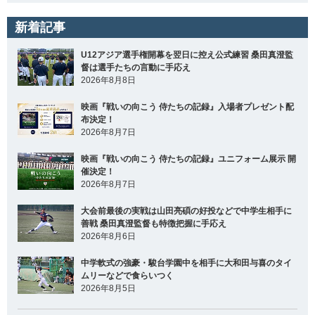
新着記事
U12アジア選手権開幕を翌日に控え公式練習 桑田真澄監
督は選手たちの言動に手応え
2026年8月8日
映画『戦いの向こう 侍たちの記録』入場者プレゼント配
布決定！
2026年8月7日
映画『戦いの向こう 侍たちの記録』ユニフォーム展示 開
催決定！
2026年8月7日
大会前最後の実戦は山田亮碩の好投などで中学生相手に
善戦 桑田真澄監督も特徴把握に手応え
2026年8月6日
中学軟式の強豪・駿台学園中を相手に大和田与喜のタイ
ムリーなどで食らいつく
2026年8月5日