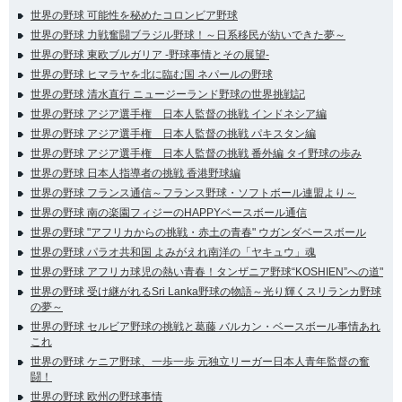
世界の野球 可能性を秘めたコロンビア野球
世界の野球 力戦奮闘ブラジル野球！～日系移民が紡いできた夢～
世界の野球 東欧ブルガリア -野球事情とその展望-
世界の野球 ヒマラヤを北に臨む国 ネパールの野球
世界の野球 清水直行 ニュージーランド野球の世界挑戦記
世界の野球 アジア選手権 日本人監督の挑戦 インドネシア編
世界の野球 アジア選手権 日本人監督の挑戦 パキスタン編
世界の野球 アジア選手権 日本人監督の挑戦 番外編 タイ野球の歩み
世界の野球 日本人指導者の挑戦 香港野球編
世界の野球 フランス通信～フランス野球・ソフトボール連盟より～
世界の野球 南の楽園フィジーのHAPPYベースボール通信
世界の野球 "アフリカからの挑戦・赤土の青春" ウガンダベースボール
世界の野球 パラオ共和国 よみがえれ南洋の「ヤキュウ」魂
世界の野球 アフリカ球児の熱い青春！タンザニア野球“KOSHIEN”への道"
世界の野球 受け継がれるSri Lanka野球の物語～光り輝くスリランカ野球
の夢～
世界の野球 セルビア野球の挑戦と葛藤 バルカン・ベースボール事情あれ
これ
世界の野球 ケニア野球、一歩一歩 元独立リーガー日本人青年監督の奮
闘！
世界の野球 欧州の野球事情