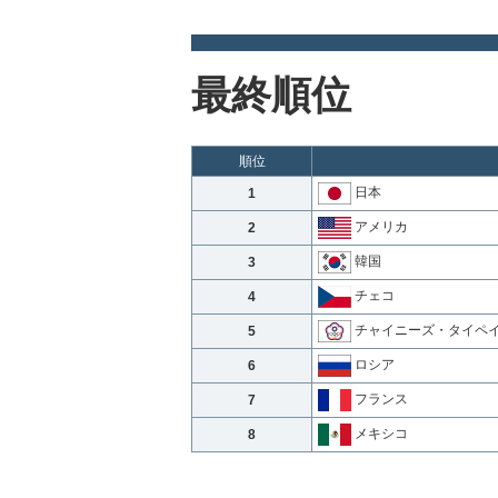
最終順位
順位
日本
1
アメリカ
2
韓国
3
チェコ
4
チャイニーズ・タイペ
5
ロシア
6
フランス
7
メキシコ
8