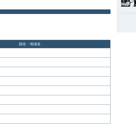
国名・地域名
イ