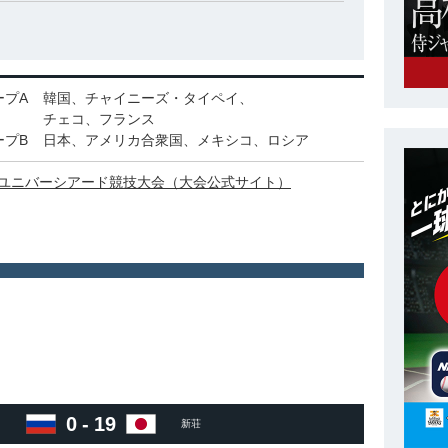
ープA
韓国、チャイニーズ・タイペイ、
チェコ、フランス
ープB
日本、アメリカ合衆国、メキシコ、ロシア
回 ユニバーシアード競技大会（大会公式サイト）
0
-
19
）
新荘