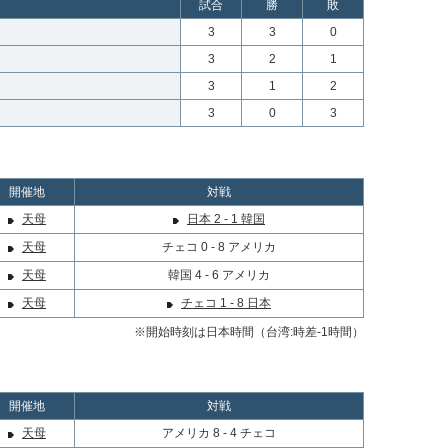
試合
勝
敗
3
3
0
3
2
1
3
1
2
3
0
3
開催地
対戦
天母
日本 2 - 1 韓国
天母
チェコ 0 - 8 アメリカ
天母
韓国 4 - 6 アメリカ
天母
チェコ 1 - 8 日本
※開始時刻は日本時間（台湾:時差-1時間）
開催地
対戦
天母
アメリカ 8 - 4 チェコ