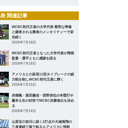
表 関連記事
WCBC初代王者の大学代表 着実な準備
と継承される勝者のメンタリティーで栄
光続く
2026年7月18日
WCBC初代王者となった大学代表が帰国
監督・選手ともに感謝を語る
2026年7月16日
アメリカとの延長11回タイブレークの総
力戦を制しWCBC初代王座に輝く
2026年7月15日
赤堀颯・黒田義信・西野啓也の本塁打や
藤本士生の好投でWCBC決勝進出を決め
る
2026年7月14日
山里宝の前日に続く2打点や大城海翔の
三者連続三振で粘るもアメリカに惜敗