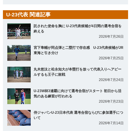
U-23代表 関連記事
託された使命を胸に U-23代表候補が4日間の選考合宿を
終える
2026年7月26日
宮下隼輔が同点弾と二塁打で存在感 U-23代表候補がJR
東海と引き分け
2026年7月25日
丸木悠汰と松永知大が本塁打を放って代表入りへアピー
ルするも王子に敗戦
2026年7月24日
U-23W杯3連覇に向けて選考合宿がスタート 初日から活
気のある練習が行われる
2026年7月23日
侍ジャパンU-23日本代表 選考合宿ならびに参加選手につ
いて
2026年7月14日