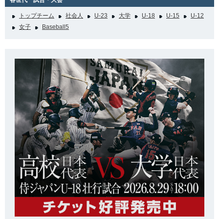
各世代 試合・大会
トップチーム
社会人
U-23
大学
U-18
U-15
U-12
女子
Baseball5