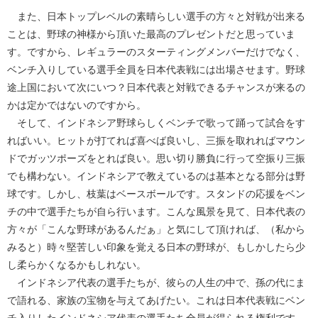
また、日本トップレベルの素晴らしい選手の方々と対戦が出来る
ことは、野球の神様から頂いた最高のプレゼントだと思っていま
す。ですから、レギュラーのスターティングメンバーだけでなく、
ベンチ入りしている選手全員を日本代表戦には出場させます。野球
途上国において次にいつ？日本代表と対戦できるチャンスが来るの
かは定かではないのですから。
そして、インドネシア野球らしくベンチで歌って踊って試合をす
ればいい。ヒットが打てれば喜べば良いし、三振を取れればマウン
ドでガッツポーズをとれば良い。思い切り勝負に行って空振り三振
でも構わない。インドネシアで教えているのは基本となる部分は野
球です。しかし、枝葉はベースボールです。スタンドの応援をベン
チの中で選手たちが自ら行います。こんな風景を見て、日本代表の
方々が「こんな野球があるんだぁ」と気にして頂ければ、（私から
みると）時々堅苦しい印象を覚える日本の野球が、もしかしたら少
し柔らかくなるかもしれない。
インドネシア代表の選手たちが、彼らの人生の中で、孫の代にま
で語れる、家族の宝物を与えてあげたい。これは日本代表戦にベン
チ入りしたインドネシア代表の選手たち全員が得られる権利です。