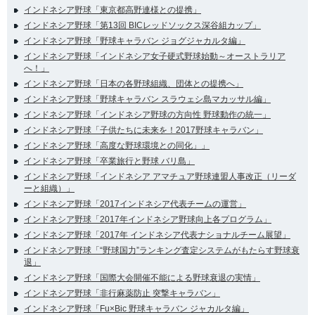
インドネシア野球「東京都高野連様との提携」
インドネシア野球「第13回 BICレッドソックス深谷組カップ」
インドネシア野球「野球キャラバン ジョグジャカルタ編」
インドネシア野球「インドネシア女子硬式野球始動～オーストラリア
へ！」
インドネシア野球「日本の各野球組織、団体との提携へ」
インドネシア野球「野球キャラバン スラウェシ島マカッサル編」
インドネシア野球「インドネシア野球の方向性 野球動作の統一」
インドネシア野球「子供たちに未来を！2017野球キャラバン」
インドネシア野球「高度な野球環境との同化」」
インドネシア野球「卒業旅行と野球 バリ島」
インドネシア野球「インドネシア アマチュア野球連盟人事改正（リーダ
ーと組織）」
インドネシア野球「2017インドネシア代表チームの運営」
インドネシア野球「2017年インドネシア野球向上各プログラム」
インドネシア野球「2017年 インドネシア代表ナショナルチーム展望」
インドネシア野球「“野球国力”ランキング査定システムがもたらす野球衰
退」
インドネシア野球「国際大会開催不能による野球衰退の実情」
インドネシア野球「非行麻薬防止 突撃キャラバン」
インドネシア野球「Fu×Bic 野球キャラバン ジャカルタ編」