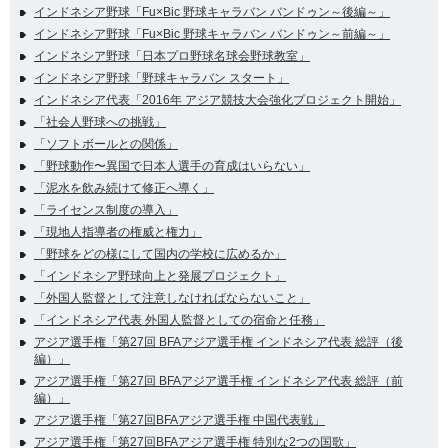
インドネシア野球「Fu×Bic 野球キャラバン バンドゥン～後編～」
インドネシア野球「Fu×Bic 野球キャラバン バンドゥン～前編～」
インドネシア野球「日本プロ野球名球会野球教室」
インドネシア野球「野球キャラバン スタート」
インドネシア代表「2016年 アジア競技大会強化プロジェクト開始」
「社会人野球への挑戦」
「ソフトボールとの関係」
「野球動作〜異国で日本人選手の育成はいらない」
「泥水を飲み続けて修正へ導く」
「ライセンス制度の導入」
「現地人指導者の権威と権力」
「野球をどの様にして国内の学校に広めるか」
「インドネシア野球向上と発展プロジェクト」
「外国人監督として注意しなければならないこと」
「インドネシア代表 外国人監督としての宿命と任務」
アジア選手権「第27回 BFAアジア選手権 インドネシア代表 総評（後
編）」
アジア選手権「第27回 BFAアジア選手権 インドネシア代表 総評（前
編）」
アジア選手権「第27回BFAアジア選手権 中国代表戦」
アジア選手権「第27回BFAアジア選手権 特別な2つの国歌」