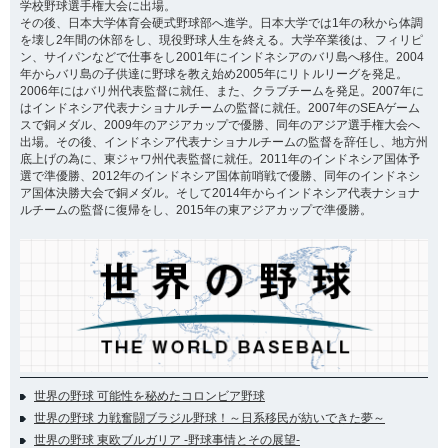
学校野球選手権大会に出場。
その後、日本大学体育会硬式野球部へ進学。日本大学では1年の秋から体調
を壊し2年間の休部をし、現役野球人生を終える。大学卒業後は、フィリピ
ン、サイパンなどで仕事をし2001年にインドネシアのバリ島へ移住。2004
年からバリ島の子供達に野球を教え始め2005年にリトルリーグを発足。
2006年にはバリ州代表監督に就任、また、クラブチームを発足。2007年に
はインドネシア代表ナショナルチームの監督に就任。2007年のSEAゲーム
スで銅メダル、2009年のアジアカップで優勝、同年のアジア選手権大会へ
出場。その後、インドネシア代表ナショナルチームの監督を辞任し、地方州
底上げの為に、東ジャワ州代表監督に就任。2011年のインドネシア国体予
選で準優勝、2012年のインドネシア国体前哨戦で優勝、同年のインドネシ
ア国体決勝大会で銅メダル。そして2014年からインドネシア代表ナショナ
ルチームの監督に復帰をし、2015年の東アジアカップで準優勝。
世界の野球 可能性を秘めたコロンビア野球
世界の野球 力戦奮闘ブラジル野球！～日系移民が紡いできた夢～
世界の野球 東欧ブルガリア -野球事情とその展望-