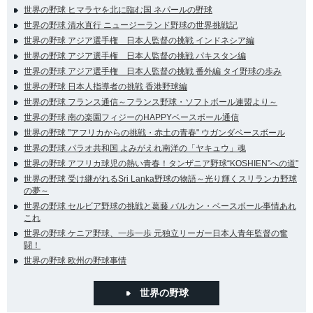
世界の野球 ヒマラヤを北に臨む国 ネパールの野球
世界の野球 清水直行 ニュージーランド野球の世界挑戦記
世界の野球 アジア選手権 日本人監督の挑戦 インドネシア編
世界の野球 アジア選手権 日本人監督の挑戦 パキスタン編
世界の野球 アジア選手権 日本人監督の挑戦 番外編 タイ野球の歩み
世界の野球 日本人指導者の挑戦 香港野球編
世界の野球 フランス通信～フランス野球・ソフトボール連盟より～
世界の野球 南の楽園フィジーのHAPPYベースボール通信
世界の野球 "アフリカからの挑戦・赤土の青春" ウガンダベースボール
世界の野球 パラオ共和国 よみがえれ南洋の「ヤキュウ」魂
世界の野球 アフリカ球児の熱い青春！タンザニア野球“KOSHIEN”への道"
世界の野球 受け継がれるSri Lanka野球の物語～光り輝くスリランカ野球
の夢～
世界の野球 セルビア野球の挑戦と葛藤 バルカン・ベースボール事情あれ
これ
世界の野球 ケニア野球、一歩一歩 元独立リーガー日本人青年監督の奮
闘！
世界の野球 欧州の野球事情
世界の野球