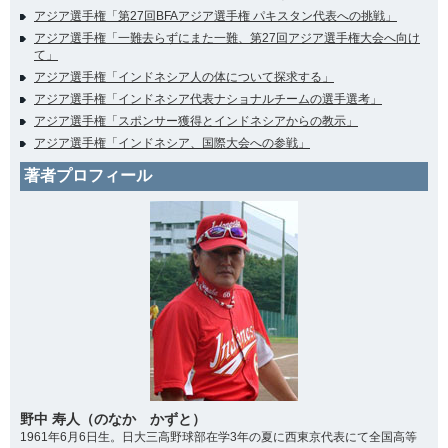
アジア選手権「第27回BFAアジア選手権 パキスタン代表への挑戦」
アジア選手権「一難去らずにまた一難、第27回アジア選手権大会へ向け
て」
アジア選手権「インドネシア人の体について探求する」
アジア選手権「インドネシア代表ナショナルチームの選手選考」
アジア選手権「スポンサー獲得とインドネシアからの教示」
アジア選手権「インドネシア、国際大会への参戦」
著者プロフィール
野中 寿人（のなか かずと）
1961年6月6日生。日大三高野球部在学3年の夏に西東京代表にて全国高等