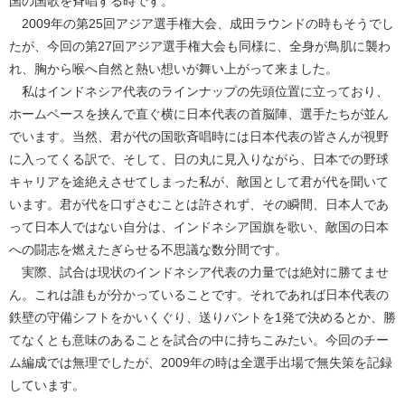
国の国歌を斉唱する時です。
2009年の第25回アジア選手権大会、成田ラウンドの時もそうでし
たが、今回の第27回アジア選手権大会も同様に、全身が鳥肌に襲わ
れ、胸から喉へ自然と熱い想いが舞い上がって来ました。
私はインドネシア代表のラインナップの先頭位置に立っており、
ホームベースを挟んで直ぐ横に日本代表の首脳陣、選手たちが並ん
でいます。当然、君が代の国歌斉唱時には日本代表の皆さんが視野
に入ってくる訳で、そして、日の丸に見入りながら、日本での野球
キャリアを途絶えさせてしまった私が、敵国として君が代を聞いて
います。君が代を口ずさむことは許されず、その瞬間、日本人であ
って日本人ではない自分は、インドネシア国旗を歌い、敵国の日本
への闘志を燃えたぎらせる不思議な数分間です。
実際、試合は現状のインドネシア代表の力量では絶対に勝てませ
ん。これは誰もが分かっていることです。それであれば日本代表の
鉄壁の守備シフトをかいくぐり、送りバントを1発で決めるとか、勝
てなくとも意味のあることを試合の中に持ちこみたい。今回のチー
ム編成では無理でしたが、2009年の時は全選手出場で無失策を記録
しています。