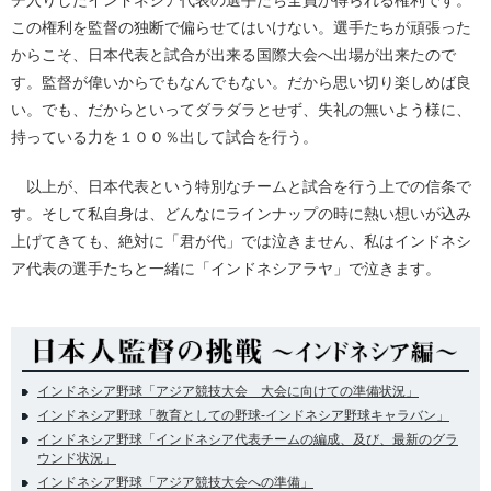
この権利を監督の独断で偏らせてはいけない。選手たちが頑張った
からこそ、日本代表と試合が出来る国際大会へ出場が出来たので
す。監督が偉いからでもなんでもない。だから思い切り楽しめば良
い。でも、だからといってダラダラとせず、失礼の無いよう様に、
持っている力を１００％出して試合を行う。
以上が、日本代表という特別なチームと試合を行う上での信条で
す。そして私自身は、どんなにラインナップの時に熱い想いが込み
上げてきても、絶対に「君が代」では泣きません、私はインドネシ
ア代表の選手たちと一緒に「インドネシアラヤ」で泣きます。
インドネシア野球「アジア競技大会 大会に向けての準備状況」
インドネシア野球「教育としての野球-インドネシア野球キャラバン」
インドネシア野球「インドネシア代表チームの編成、及び、最新のグラ
ウンド状況」
インドネシア野球「アジア競技大会への準備」