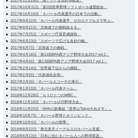
2017年11月29日「南アジア交流野球教室」
2017年10月31日「第2回世界野球ソフトボール連盟総会」
2017年10月10日「ネパール代表選手の日本での活動」
2017年9月22日「ネパール代表選手、ゼロロクブルズで学ぶ」
2017年8月21日「北海道での挑戦始まる」
2017年7月25日「スポーツ庁長官感謝状」
2017年6月23日「スポーツで広げる友好の輪」
2017年6月7日「北海道での挑戦」
2017年4月18日「第13回BFA西アジア野球大会2017 vol.2」
2017年4月4日「第13回BFA西アジア野球大会2017 vol.1」
2017年2月14日「世界最下位からの挑戦」
2017年2月9日「代表強化合宿」
2017年2月3日「ネパール人コーチの来日」
2017年1月10日「ネパール代表チーム」
2016年12月28日「もうひとつのWBC」
2016年12月16日「ネパールU15野球大会」
2016年11月25日「NHKの新番組『世界はTokyoをめざす』」
2016年10月7日「ネパール野球とオリンピック」
2016年10月4日「ネパールの雨季」
2016年8月22日「東北楽天イーグルスのネパール支援」
2016年6月13日「日本に住むネパール人への野球普及」