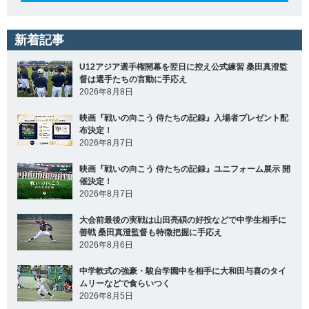
新着記事
U12アジア選手権開幕を翌日に控え公式練習 桑田真澄監
督は選手たちの言動に手応え
2026年8月8日
映画『戦いの向こう 侍たちの記録』入場者プレゼント配
布決定！
2026年8月7日
映画『戦いの向こう 侍たちの記録』ユニフォーム展示 開
催決定！
2026年8月7日
大会前最後の実戦は山田亮碩の好投などで中学生相手に
善戦 桑田真澄監督も特徴把握に手応え
2026年8月6日
中学軟式の強豪・駿台学園中を相手に大和田与喜のタイ
ムリーなどで食らいつく
2026年8月5日