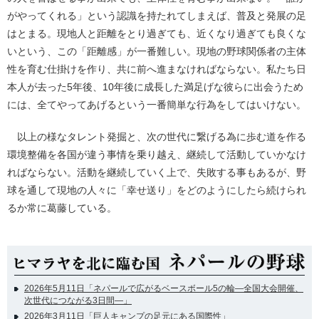
がやってくれる」という認識を持たれてしまえば、普及と発展の足
はとまる。現地人と距離をとり過ぎても、近くなり過ぎても良くな
いという、この「距離感」が一番難しい。現地の野球関係者の主体
性を育む仕掛けを作り、共に前へ進まなければならない。私たち日
本人が去った5年後、10年後に成長した満足げな彼らに出会うため
には、全てやってあげるという一番簡単な行為をしてはいけない。
以上の様なタレント発掘と、次の世代に繋げる為に歩む道を作る
環境整備を各国が違う事情を乗り越え、継続して活動していかなけ
ればならない。活動を継続していく上で、失敗する事もあるが、野
球を通して現地の人々に「幸せ送り」をどのようにしたら続けられ
るか常に葛藤している。
2026年5月11日「ネパールで広がるベースボール5の輪―全国大会開催、
次世代につながる3日間―」
2026年3月11日「巨人キャンプの足元にある国際性」