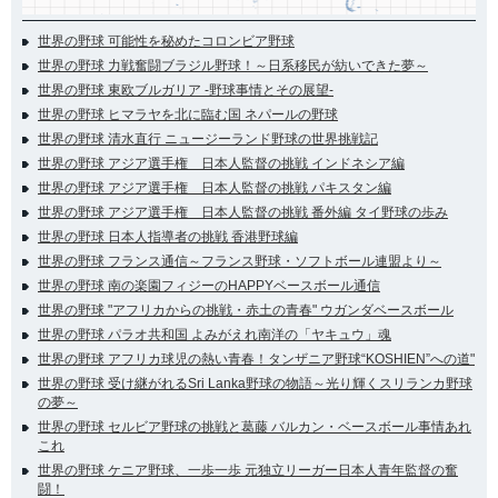
世界の野球 可能性を秘めたコロンビア野球
世界の野球 力戦奮闘ブラジル野球！～日系移民が紡いできた夢～
世界の野球 東欧ブルガリア -野球事情とその展望-
世界の野球 ヒマラヤを北に臨む国 ネパールの野球
世界の野球 清水直行 ニュージーランド野球の世界挑戦記
世界の野球 アジア選手権 日本人監督の挑戦 インドネシア編
世界の野球 アジア選手権 日本人監督の挑戦 パキスタン編
世界の野球 アジア選手権 日本人監督の挑戦 番外編 タイ野球の歩み
世界の野球 日本人指導者の挑戦 香港野球編
世界の野球 フランス通信～フランス野球・ソフトボール連盟より～
世界の野球 南の楽園フィジーのHAPPYベースボール通信
世界の野球 "アフリカからの挑戦・赤土の青春" ウガンダベースボール
世界の野球 パラオ共和国 よみがえれ南洋の「ヤキュウ」魂
世界の野球 アフリカ球児の熱い青春！タンザニア野球“KOSHIEN”への道"
世界の野球 受け継がれるSri Lanka野球の物語～光り輝くスリランカ野球
の夢～
世界の野球 セルビア野球の挑戦と葛藤 バルカン・ベースボール事情あれ
これ
世界の野球 ケニア野球、一歩一歩 元独立リーガー日本人青年監督の奮
闘！