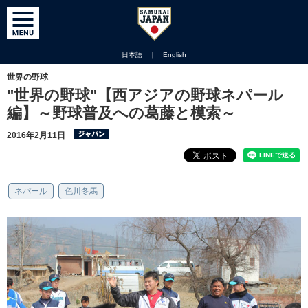
日本語
｜
English
世界の野球
"世界の野球"【西アジアの野球ネパール
編】～野球普及への葛藤と模索～
2016年2月11日
ネパール
色川冬馬