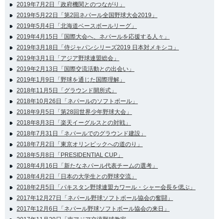
2019年7月2日「政府機関とのつながり」
2019年5月22日「第2回ネパール全国野球大会2019」
2019年5月4日「北海道ベースボールリーグ」
2019年4月15日「国際大会へ、ネパールを応援する人々」
2019年3月18日「侍ジャパンシリーズ2019 日本対メキシコ」
2019年3月1日「アジア野球連盟総会」
2019年2月13日「国際交流活動との出会い」
2019年1月9日「野球を通じた国際理解」
2018年11月5日「グラウンド開所式」
2018年10月26日「ネパールのソフトボール」
2018年9月5日「第28回世界少年野球大会」
2018年8月3日「楽天イーグルスとの対戦」
2018年7月31日「ネパールでのグラウンド建設」
2018年7月2日「東京オリンピックへの道のり」
2018年5月8日「PRESIDENTIAL CUP」
2018年4月16日「新たなネパール代表チームの選考」
2018年4月2日「日本の大学生との野球交流」
2018年2月5日「パキスタン野球連盟カワール・シャー会長を偲ぶ」
2017年12月27日「ネパール野球ソフトボール協会の奮闘」
2017年12月6日「ネパール野球ソフトボール協会の来日」