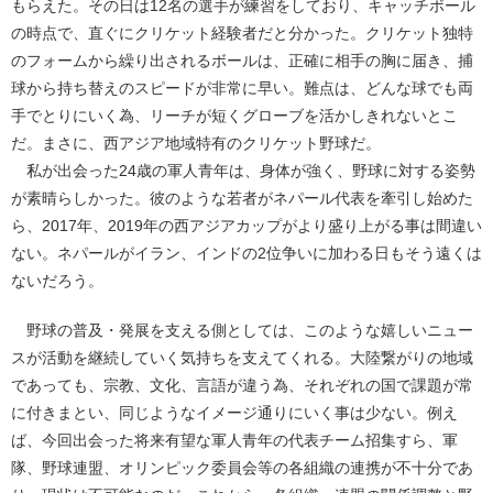
もらえた。その日は12名の選手が練習をしており、キャッチボール
の時点で、直ぐにクリケット経験者だと分かった。クリケット独特
のフォームから繰り出されるボールは、正確に相手の胸に届き、捕
球から持ち替えのスピードが非常に早い。難点は、どんな球でも両
手でとりにいく為、リーチが短くグローブを活かしきれないとこ
だ。まさに、西アジア地域特有のクリケット野球だ。
私が出会った24歳の軍人青年は、身体が強く、野球に対する姿勢
が素晴らしかった。彼のような若者がネパール代表を牽引し始めた
ら、2017年、2019年の西アジアカップがより盛り上がる事は間違い
ない。ネパールがイラン、インドの2位争いに加わる日もそう遠くは
ないだろう。
野球の普及・発展を支える側としては、このような嬉しいニュー
スが活動を継続していく気持ちを支えてくれる。大陸繋がりの地域
であっても、宗教、文化、言語が違う為、それぞれの国で課題が常
に付きまとい、同じようなイメージ通りにいく事は少ない。例え
ば、今回出会った将来有望な軍人青年の代表チーム招集すら、軍
隊、野球連盟、オリンピック委員会等の各組織の連携が不十分であ