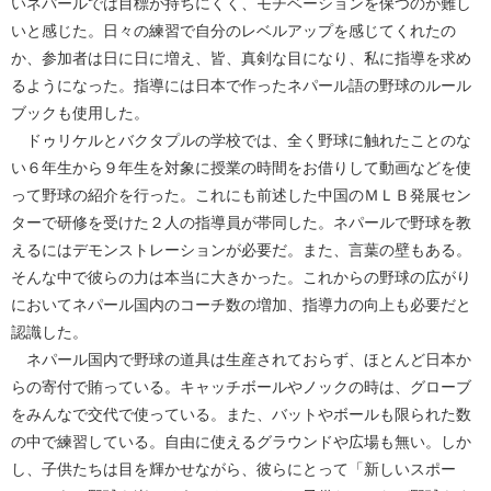
いネパールでは目標が持ちにくく、モチベーションを保つのが難し
いと感じた。日々の練習で自分のレベルアップを感じてくれたの
か、参加者は日に日に増え、皆、真剣な目になり、私に指導を求め
るようになった。指導には日本で作ったネパール語の野球のルール
ブックも使用した。
ドゥリケルとバクタプルの学校では、全く野球に触れたことのな
い６年生から９年生を対象に授業の時間をお借りして動画などを使
って野球の紹介を行った。これにも前述した中国のＭＬＢ発展セン
ターで研修を受けた２人の指導員が帯同した。ネパールで野球を教
えるにはデモンストレーションが必要だ。また、言葉の壁もある。
そんな中で彼らの力は本当に大きかった。これからの野球の広がり
においてネパール国内のコーチ数の増加、指導力の向上も必要だと
認識した。
ネパール国内で野球の道具は生産されておらず、ほとんど日本か
らの寄付で賄っている。キャッチボールやノックの時は、グローブ
をみんなで交代で使っている。また、バットやボールも限られた数
の中で練習している。自由に使えるグラウンドや広場も無い。しか
し、子供たちは目を輝かせながら、彼らにとって「新しいスポー