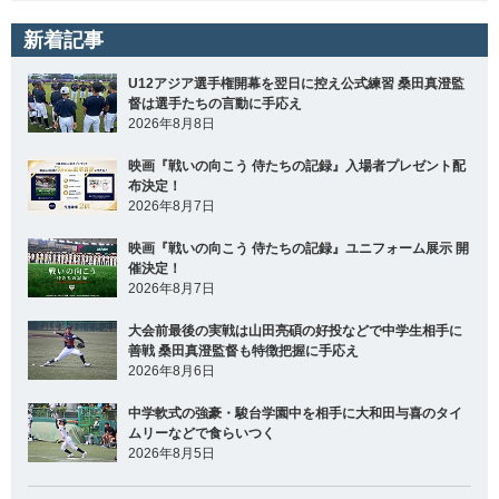
新着記事
U12アジア選手権開幕を翌日に控え公式練習 桑田真澄監
督は選手たちの言動に手応え
2026年8月8日
映画『戦いの向こう 侍たちの記録』入場者プレゼント配
布決定！
2026年8月7日
映画『戦いの向こう 侍たちの記録』ユニフォーム展示 開
催決定！
2026年8月7日
大会前最後の実戦は山田亮碩の好投などで中学生相手に
善戦 桑田真澄監督も特徴把握に手応え
2026年8月6日
中学軟式の強豪・駿台学園中を相手に大和田与喜のタイ
ムリーなどで食らいつく
2026年8月5日