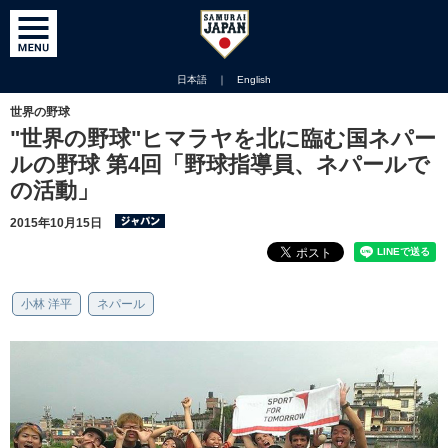
日本語
｜
English
世界の野球
"世界の野球"ヒマラヤを北に臨む国ネパー
ルの野球 第4回「野球指導員、ネパールで
の活動」
2015年10月15日
小林 洋平
ネパール