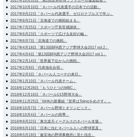
2017年10月31日「第2回世界野球ソフトボール連盟総会」
2017年10月10日「ネパール代表選手の日本での活動」
2017年9月22日「ネパール代表選手、ゼロロクブルズで学ぶ」
2017年8月21日「北海道での挑戦始まる」
2017年7月25日「スポーツ庁長官感謝状」
2017年6月23日「スポーツで広げる友好の輪」
2017年6月7日「北海道での挑戦」
2017年4月18日「第13回BFA西アジア野球大会2017 vol.2」
2017年4月4日「第13回BFA西アジア野球大会2017 vol.1」
2017年2月14日「世界最下位からの挑戦」
2017年2月9日「代表強化合宿」
2017年2月3日「ネパール人コーチの来日」
2017年1月10日「ネパール代表チーム」
2016年12月28日「もうひとつのWBC」
2016年12月16日「ネパールU15野球大会」
2016年11月25日「NHKの新番組『世界はTokyoをめざす』」
2016年10月7日「ネパール野球とオリンピック」
2016年10月4日「ネパールの雨季」
2016年8月22日「東北楽天イーグルスのネパール支援」
2016年6月13日「日本に住むネパール人への野球普及」
2016年5月19日「被災地の野球事務所に見た信念」