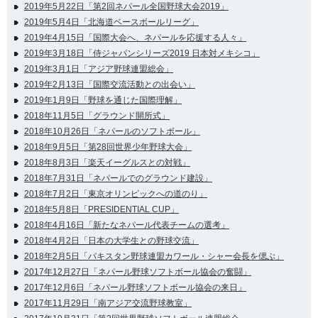
2019年5月22日「第2回ネパール全国野球大会2019」
2019年5月4日「北海道ベースボールリーグ」
2019年4月15日「国際大会へ、ネパールを応援する人々」
2019年3月18日「侍ジャパンシリーズ2019 日本対メキシコ」
2019年3月1日「アジア野球連盟総会」
2019年2月13日「国際交流活動との出会い」
2019年1月9日「野球を通じた国際理解」
2018年11月5日「グラウンド開所式」
2018年10月26日「ネパールのソフトボール」
2018年9月5日「第28回世界少年野球大会」
2018年8月3日「楽天イーグルスとの対戦」
2018年7月31日「ネパールでのグラウンド建設」
2018年7月2日「東京オリンピックへの道のり」
2018年5月8日「PRESIDENTIAL CUP」
2018年4月16日「新たなネパール代表チームの選考」
2018年4月2日「日本の大学生との野球交流」
2018年2月5日「パキスタン野球連盟カワール・シャー会長を偲ぶ」
2017年12月27日「ネパール野球ソフトボール協会の奮闘」
2017年12月6日「ネパール野球ソフトボール協会の来日」
2017年11月29日「南アジア交流野球教室」