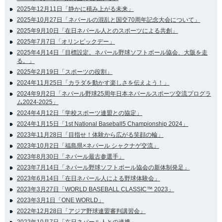
2025年12月11日「静かに積み上がる未来」
2025年10月27日「ネパールの混乱と国交70周年記念大会について」
2025年9月10日「在日ネパール人とのスポーツによる共創」
2025年7月7日「オリンピックデー」
2025年4月14日「目標設定。ネパール野球ソフトボール協会、大阪を走
る。」
2025年2月19日「スポーツの役割」
2024年11月25日「カラダを動かす楽しさを伝えよう！」
2024年9月2日「ネパール野球25周年日本ネパールスポーツ交流プログラ
ム2024-2025」
2024年4月12日「学校スポーツ連盟との協定」
2024年1月15日「1st National Baseball5 Championship 2024」
2023年11月28日「目指せ！体験から広がる笑顔の輪」
2023年10月2日「福島県×ネパール シャクナゲ交流」
2023年8月30日「ネパール最古参選手」
2023年7月14日「ネパール野球ソフトボール協会の新体制発足」
2023年6月14日「在日ネパール人による野球体験会」
2023年3月27日「WORLD BASEBALL CLASSIC™ 2023」
2023年3月1日「ONE WORLD」
2022年12月28日「アジア野球連盟審判講習会」