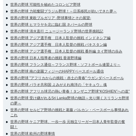
世界の野球 可能性を秘めたコロンビア野球
世界の野球 力戦奮闘ブラジル野球！～日系移民が紡いできた夢～
世界の野球 東欧ブルガリア -野球事情とその展望-
世界の野球 ヒマラヤを北に臨む国 ネパールの野球
世界の野球 清水直行 ニュージーランド野球の世界挑戦記
世界の野球 アジア選手権 日本人監督の挑戦 インドネシア編
世界の野球 アジア選手権 日本人監督の挑戦 パキスタン編
世界の野球 アジア選手権 日本人監督の挑戦 番外編 タイ野球の歩み
世界の野球 日本人指導者の挑戦 香港野球編
世界の野球 フランス通信～フランス野球・ソフトボール連盟より～
世界の野球 南の楽園フィジーのHAPPYベースボール通信
世界の野球 "アフリカからの挑戦・赤土の青春" ウガンダベースボール
世界の野球 パラオ共和国 よみがえれ南洋の「ヤキュウ」魂
世界の野球 アフリカ球児の熱い青春！タンザニア野球“KOSHIEN”への道"
世界の野球 受け継がれるSri Lanka野球の物語～光り輝くスリランカ野球
の夢～
世界の野球 セルビア野球の挑戦と葛藤 バルカン・ベースボール事情あれ
これ
世界の野球 ケニア野球、一歩一歩 元独立リーガー日本人青年監督の奮
闘！
世界の野球 欧州の野球事情