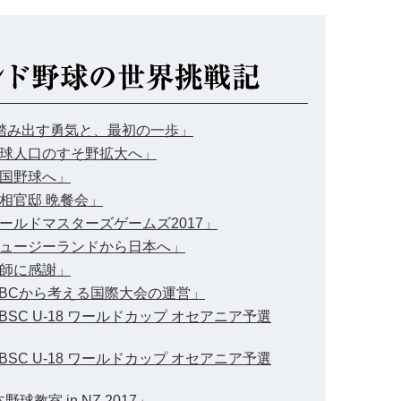
 「踏み出す勇気と、最初の一歩」
「野球人口のすそ野拡大へ」
中国野球へ」
首相官邸 晩餐会」
「ワールドマスターズゲームズ2017」
「ニュージーランドから日本へ」
恩師に感謝」
「WBCから考える国際大会の運営」
BSC U-18 ワールドカップ オセアニア予選
BSC U-18 ワールドカップ オセアニア予選
球教室 in NZ 2017」