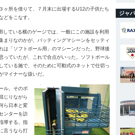
ヶ所を借りて、７月末に出場するU12の子供たち
ジャパ
などをこなす。
用している横のゲージでは、一般にこの施設を利用
集まりなのかが、バッティングマシーンをセッティ
れは「ソフトボール用」のマシーンだった。野球後
思っていたが、これで合点がいった。ソフトボール
している施で、そのために可動式のネットで仕切っ
がマイナーな扱いだ。
ール。そのボ
混じりながら
何ら日本と変
センターを訪
指導する。指
に言うなら打