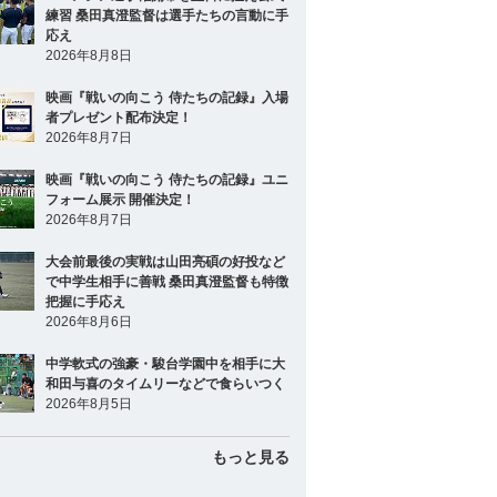
練習 桑田真澄監督は選手たちの言動に手
応え
2026年8月8日
映画『戦いの向こう 侍たちの記録』入場
者プレゼント配布決定！
2026年8月7日
映画『戦いの向こう 侍たちの記録』ユニ
フォーム展示 開催決定！
2026年8月7日
大会前最後の実戦は山田亮碩の好投など
で中学生相手に善戦 桑田真澄監督も特徴
把握に手応え
2026年8月6日
中学軟式の強豪・駿台学園中を相手に大
和田与喜のタイムリーなどで食らいつく
2026年8月5日
もっと見る