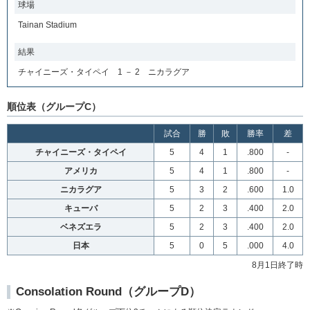
球場
Tainan Stadium
結果
チャイニーズ・タイペイ 1 － 2 ニカラグア
順位表（グループC）
試合
勝
敗
勝率
差
チャイニーズ・タイペイ
5
4
1
.800
-
アメリカ
5
4
1
.800
-
ニカラグア
5
3
2
.600
1.0
キューバ
5
2
3
.400
2.0
ベネズエラ
5
2
3
.400
2.0
日本
5
0
5
.000
4.0
8月1日終了時
Consolation Round（グループD）