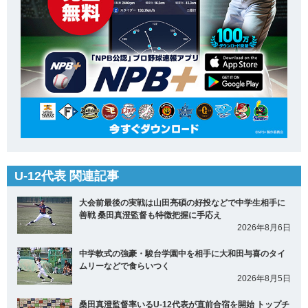
U-12代表 関連記事
大会前最後の実戦は山田亮碩の好投などで中学生相手に
善戦 桑田真澄監督も特徴把握に手応え
2026年8月6日
中学軟式の強豪・駿台学園中を相手に大和田与喜のタイ
ムリーなどで食らいつく
2026年8月5日
桑田真澄監督率いるU-12代表が直前合宿を開始 トップチ