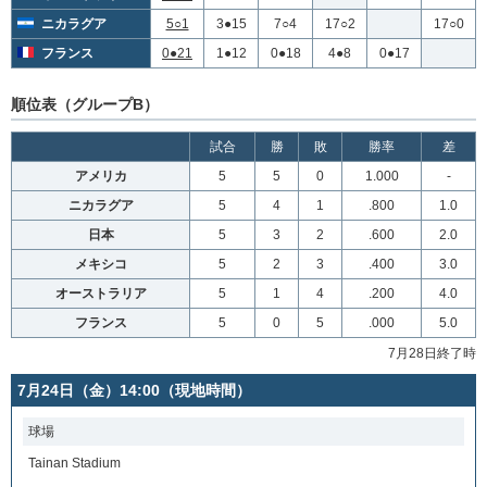
ニカラグア
5○1
3●15
7○4
17○2
17○0
フランス
0●21
1●12
0●18
4●8
0●17
順位表（グループB）
試合
勝
敗
勝率
差
アメリカ
5
5
0
1.000
-
ニカラグア
5
4
1
.800
1.0
日本
5
3
2
.600
2.0
メキシコ
5
2
3
.400
3.0
オーストラリア
5
1
4
.200
4.0
フランス
5
0
5
.000
5.0
7月28日終了時
7月24日（金）14:00（現地時間）
球場
Tainan Stadium