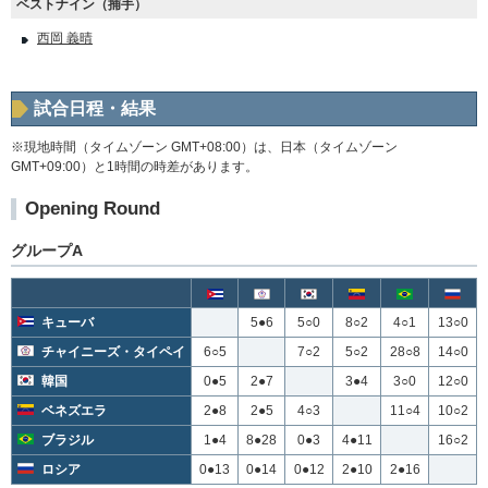
ベストナイン（捕手）
西岡 義晴
試合日程・結果
※現地時間（タイムゾーン GMT+08:00）は、日本（タイムゾーン
GMT+09:00）と1時間の時差があります。
Opening Round
グループA
キューバ
5●6
5○0
8○2
4○1
13○0
チャイニーズ・タイペイ
6○5
7○2
5○2
28○8
14○0
韓国
0●5
2●7
3●4
3○0
12○0
ベネズエラ
2●8
2●5
4○3
11○4
10○2
ブラジル
1●4
8●28
0●3
4●11
16○2
ロシア
0●13
0●14
0●12
2●10
2●16