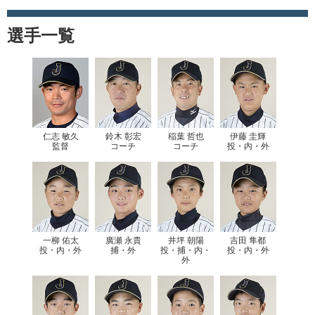
選手一覧
仁志 敏久
鈴木 彰宏
稲葉 哲也
伊藤 圭輝
監督
コーチ
コーチ
投・内・外
一柳 佑太
廣瀬 永貴
井坪 朝陽
吉田 隼都
投・内・外
捕・外
投・捕・内・
投・内・外
外