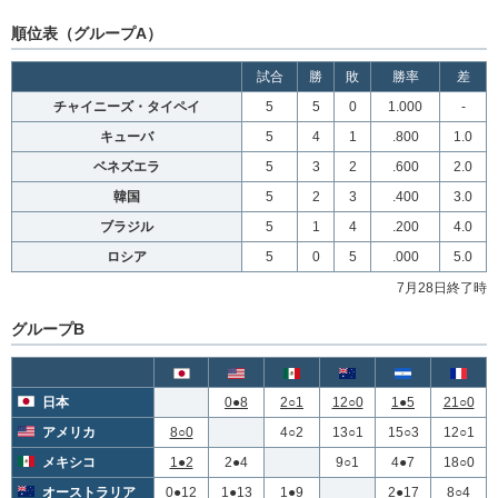
順位表（グループA）
試合
勝
敗
勝率
差
チャイニーズ・タイペイ
5
5
0
1.000
-
キューバ
5
4
1
.800
1.0
ベネズエラ
5
3
2
.600
2.0
韓国
5
2
3
.400
3.0
ブラジル
5
1
4
.200
4.0
ロシア
5
0
5
.000
5.0
7月28日終了時
グループB
日本
0●8
2○1
12○0
1●5
21○0
アメリカ
8○0
4○2
13○1
15○3
12○1
メキシコ
1●2
2●4
9○1
4●7
18○0
オーストラリア
0●12
1●13
1●9
2●17
8○4