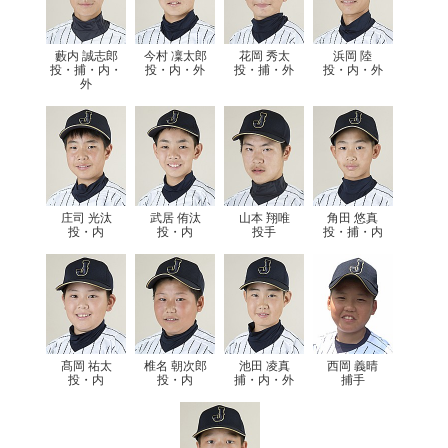
藪内 誠志郎
今村 凜太郎
花岡 秀太
浜岡 陸
投・捕・内・
投・内・外
投・捕・外
投・内・外
外
庄司 光汰
武居 侑汰
山本 翔唯
角田 悠真
投・内
投・内
投手
投・捕・内
髙岡 祐太
椎名 朝次郎
池田 凌真
西岡 義晴
投・内
投・内
捕・内・外
捕手