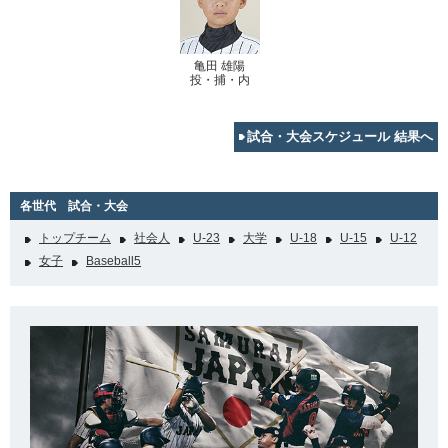
亀田 雄陽
投・捕・内
試合・大会スケジュール 結果へ
各世代 試合・大会
トップチーム
社会人
U-23
大学
U-18
U-15
U-12
女子
Baseball5