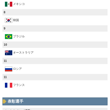
メキシコ
8
韓国
9
ブラジル
10
オーストラリア
11
ロシア
11
フランス
表彰選手