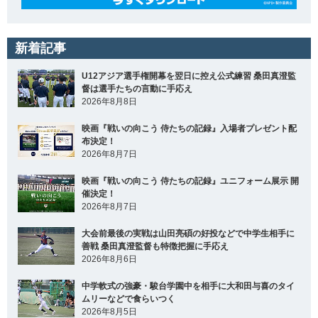
新着記事
U12アジア選手権開幕を翌日に控え公式練習 桑田真澄監
督は選手たちの言動に手応え
2026年8月8日
映画『戦いの向こう 侍たちの記録』入場者プレゼント配
布決定！
2026年8月7日
映画『戦いの向こう 侍たちの記録』ユニフォーム展示 開
催決定！
2026年8月7日
大会前最後の実戦は山田亮碩の好投などで中学生相手に
善戦 桑田真澄監督も特徴把握に手応え
2026年8月6日
中学軟式の強豪・駿台学園中を相手に大和田与喜のタイ
ムリーなどで食らいつく
2026年8月5日