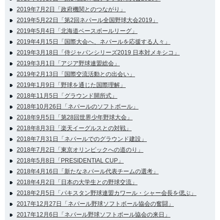
2019年7月2日「政府機関とのつながり」
2019年5月22日「第2回ネパール全国野球大会2019」
2019年5月4日「北海道ベースボールリーグ」
2019年4月15日「国際大会へ、ネパールを応援する人々」
2019年3月18日「侍ジャパンシリーズ2019 日本対メキシコ」
2019年3月1日「アジア野球連盟総会」
2019年2月13日「国際交流活動との出会い」
2019年1月9日「野球を通じた国際理解」
2018年11月5日「グラウンド開所式」
2018年10月26日「ネパールのソフトボール」
2018年9月5日「第28回世界少年野球大会」
2018年8月3日「楽天イーグルスとの対戦」
2018年7月31日「ネパールでのグラウンド建設」
2018年7月2日「東京オリンピックへの道のり」
2018年5月8日「PRESIDENTIAL CUP」
2018年4月16日「新たなネパール代表チームの選考」
2018年4月2日「日本の大学生との野球交流」
2018年2月5日「パキスタン野球連盟カワール・シャー会長を偲ぶ」
2017年12月27日「ネパール野球ソフトボール協会の奮闘」
2017年12月6日「ネパール野球ソフトボール協会の来日」