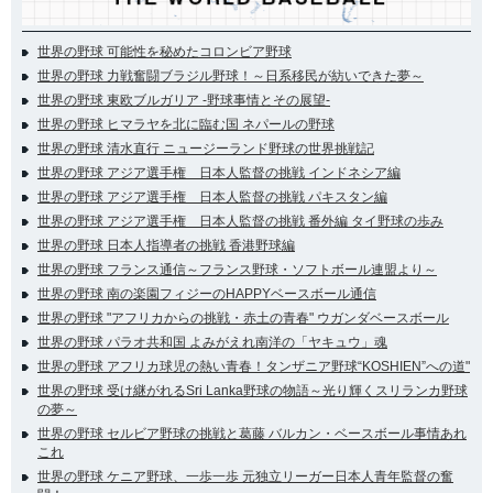
世界の野球 可能性を秘めたコロンビア野球
世界の野球 力戦奮闘ブラジル野球！～日系移民が紡いできた夢～
世界の野球 東欧ブルガリア -野球事情とその展望-
世界の野球 ヒマラヤを北に臨む国 ネパールの野球
世界の野球 清水直行 ニュージーランド野球の世界挑戦記
世界の野球 アジア選手権 日本人監督の挑戦 インドネシア編
世界の野球 アジア選手権 日本人監督の挑戦 パキスタン編
世界の野球 アジア選手権 日本人監督の挑戦 番外編 タイ野球の歩み
世界の野球 日本人指導者の挑戦 香港野球編
世界の野球 フランス通信～フランス野球・ソフトボール連盟より～
世界の野球 南の楽園フィジーのHAPPYベースボール通信
世界の野球 "アフリカからの挑戦・赤土の青春" ウガンダベースボール
世界の野球 パラオ共和国 よみがえれ南洋の「ヤキュウ」魂
世界の野球 アフリカ球児の熱い青春！タンザニア野球“KOSHIEN”への道"
世界の野球 受け継がれるSri Lanka野球の物語～光り輝くスリランカ野球
の夢～
世界の野球 セルビア野球の挑戦と葛藤 バルカン・ベースボール事情あれ
これ
世界の野球 ケニア野球、一歩一歩 元独立リーガー日本人青年監督の奮