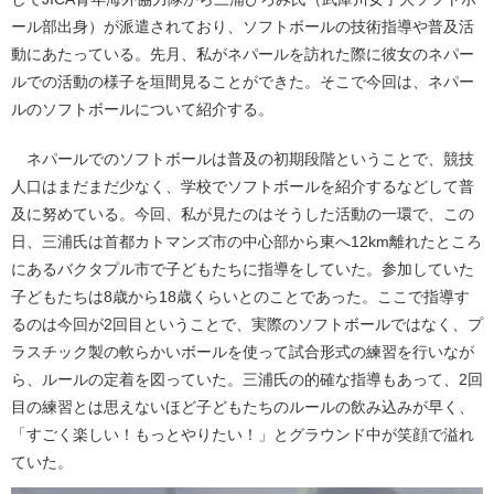
ール部出身）が派遣されており、ソフトボールの技術指導や普及活
動にあたっている。先月、私がネパールを訪れた際に彼女のネパー
ルでの活動の様子を垣間見ることができた。そこで今回は、ネパー
ルのソフトボールについて紹介する。
ネパールでのソフトボールは普及の初期段階ということで、競技
人口はまだまだ少なく、学校でソフトボールを紹介するなどして普
及に努めている。今回、私が見たのはそうした活動の一環で、この
日、三浦氏は首都カトマンズ市の中心部から東へ12km離れたところ
にあるバクタプル市で子どもたちに指導をしていた。参加していた
子どもたちは8歳から18歳くらいとのことであった。ここで指導す
るのは今回が2回目ということで、実際のソフトボールではなく、プ
ラスチック製の軟らかいボールを使って試合形式の練習を行いなが
ら、ルールの定着を図っていた。三浦氏の的確な指導もあって、2回
目の練習とは思えないほど子どもたちのルールの飲み込みが早く、
「すごく楽しい！もっとやりたい！」とグラウンド中が笑顔で溢れ
ていた。