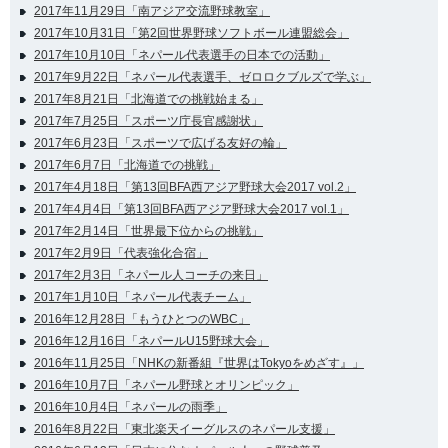
2017年11月29日「南アジア交流野球教室」
2017年10月31日「第2回世界野球ソフトボール連盟総会」
2017年10月10日「ネパール代表選手の日本での活動」
2017年9月22日「ネパール代表選手、ゼロロクブルズで学ぶ」
2017年8月21日「北海道での挑戦始まる」
2017年7月25日「スポーツ庁長官感謝状」
2017年6月23日「スポーツで広げる友好の輪」
2017年6月7日「北海道での挑戦」
2017年4月18日「第13回BFA西アジア野球大会2017 vol.2」
2017年4月4日「第13回BFA西アジア野球大会2017 vol.1」
2017年2月14日「世界最下位からの挑戦」
2017年2月9日「代表強化合宿」
2017年2月3日「ネパール人コーチの来日」
2017年1月10日「ネパール代表チーム」
2016年12月28日「もうひとつのWBC」
2016年12月16日「ネパールU15野球大会」
2016年11月25日「NHKの新番組『世界はTokyoをめざす』」
2016年10月7日「ネパール野球とオリンピック」
2016年10月4日「ネパールの雨季」
2016年8月22日「東北楽天イーグルスのネパール支援」