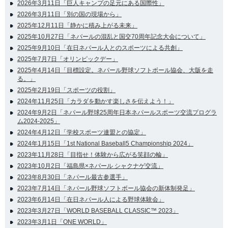
2026年3月11日「巨人キャンプの足元にある国際性」
2026年3月11日「別の国の現場から」
2025年12月11日「静かに積み上がる未来」
2025年10月27日「ネパールの混乱と国交70周年記念大会について」
2025年9月10日「在日ネパール人とのスポーツによる共創」
2025年7月7日「オリンピックデー」
2025年4月14日「目標設定。ネパール野球ソフトボール協会、大阪を走
る。」
2025年2月19日「スポーツの役割」
2024年11月25日「カラダを動かす楽しさを伝えよう！」
2024年9月2日「ネパール野球25周年日本ネパールスポーツ交流プログラ
ム2024-2025」
2024年4月12日「学校スポーツ連盟との協定」
2024年1月15日「1st National Baseball5 Championship 2024」
2023年11月28日「目指せ！体験から広がる笑顔の輪」
2023年10月2日「福島県×ネパール シャクナゲ交流」
2023年8月30日「ネパール最古参選手」
2023年7月14日「ネパール野球ソフトボール協会の新体制発足」
2023年6月14日「在日ネパール人による野球体験会」
2023年3月27日「WORLD BASEBALL CLASSIC™ 2023」
2023年3月1日「ONE WORLD」