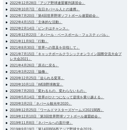
2022年12月28日「アジア野球連盟審判講習会」
2022年10月7日「在日ネパール人との連携」
2022年7月20日「第4回世界野球ソフトボール連盟総会」
2022年4月15日「主体的な活動」
2022年2月14日「ピンチはチャンス」
2021年12月22日「ネパール・ベースボール・フェスティバル」
2021年11月9日「行動」
2021年8月30日「世界への普及を目指して」
2021年7月15日「キャッチボールクラシックオンライン国際交流大会プ
レ大会2021」
2021年4月26日「原点に戻る」
2021年3月22日「協働」
2020年12月25日「迫られる変革」
2020年10月1日「WEB野球教室」
2020年7月20日「変わるもの、変わらないもの」
2020年5月14日「世界がひとつになって逆境を乗り越える」
2020年3月2日「ネパール観光年2020」
2019年12月25日「ワールドマスターズゲームズ2021関西」
2019年12月10日「第3回世界野球ソフトボール連盟総会」
2019年11月8日「ネパールへの直行便」
2019年9月19日「第14回BFA西アジア野球大会2019」