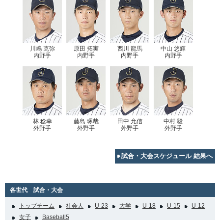
川嶋 克弥
原田 拓実
西川 龍馬
中山 悠輝
内野手
内野手
内野手
内野手
林 稔幸
藤島 琢哉
田中 允信
中村 毅
外野手
外野手
外野手
外野手
試合・大会スケジュール 結果へ
各世代 試合・大会
トップチーム
社会人
U-23
大学
U-18
U-15
U-12
女子
Baseball5