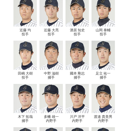
近藤 均
近藤 大亮
酒居 知史
山岡 泰輔
投手
投手
投手
投手
田嶋 大樹
中野 滋樹
國本 剛志
足立 祐一
投手
捕手
捕手
捕手
木下 拓哉
多幡 雄一
川戸 洋平
渡邉 貴美男
捕手
内野手
内野手
内野手