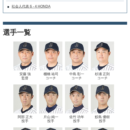
社会人代表 6 - 4 HONDA
選手一覧
安藤 強
棚橋 祐司
中島 彰一
杉浦 正則
監督
コーチ
コーチ
コーチ
阿部 正大
片山 純一
佐竹 功年
鮫島 優樹
投手
投手
投手
投手