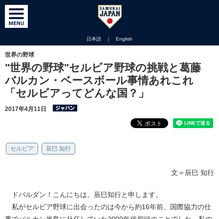
日本語
｜
English
世界の野球
"世界の野球"セルビア野球の挑戦と葛藤
バルカン・ベースボール事情あれこれ
「セルビアってどんな国？」
2017年4月11日
セルビア
辰巳 知行
文＝辰巳 知行
ドバルダン！こんにちは。辰巳知行と申します。
私がセルビア野球に出会ったのは今から約16年前、国際協力の仕