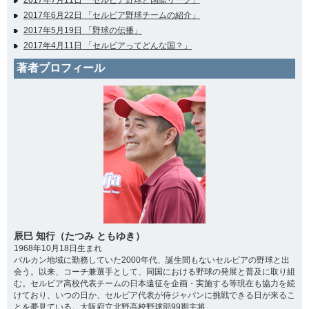
2017年7月11日 「セルビア野球と国際リーグ」
2017年6月22日 「セルビア野球チームの紹介」
2017年5月19日 「野球の伝播」
2017年4月11日 「セルビアってどんな国？」
著者プロフィール
辰巳 知行（たつみ ともゆき）
1968年10月18日生まれ
バルカン地域に勤務していた2000年代、誕生間もないセルビアの野球と出
会う。以来、コーチ兼選手として、同国における野球の発展と普及に取り組
む。セルビア高校代表チームの日本遠征を企画・実施する等現在も協力を続
けており、いつの日か、セルビア代表が侍ジャパンに挑戦できる日が来るこ
とを夢見ている。大阪府立北野高校野球部99期主将。