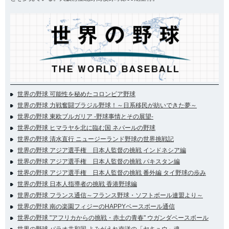
世界の野球 可能性を秘めたコロンビア野球
世界の野球 力戦奮闘ブラジル野球！～日系移民が紡いできた夢～
世界の野球 東欧ブルガリア -野球事情とその展望-
世界の野球 ヒマラヤを北に臨む国 ネパールの野球
世界の野球 清水直行 ニュージーランド野球の世界挑戦記
世界の野球 アジア選手権 日本人監督の挑戦 インドネシア編
世界の野球 アジア選手権 日本人監督の挑戦 パキスタン編
世界の野球 アジア選手権 日本人監督の挑戦 番外編 タイ野球の歩み
世界の野球 日本人指導者の挑戦 香港野球編
世界の野球 フランス通信～フランス野球・ソフトボール連盟より～
世界の野球 南の楽園フィジーのHAPPYベースボール通信
世界の野球 "アフリカからの挑戦・赤土の青春" ウガンダベースボール
世界の野球 パラオ共和国 よみがえれ南洋の「ヤキュウ」魂