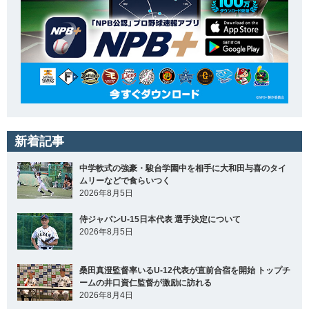
新着記事
中学軟式の強豪・駿台学園中を相手に大和田与喜のタイ
ムリーなどで食らいつく
2026年8月5日
侍ジャパンU-15日本代表 選手決定について
2026年8月5日
桑田真澄監督率いるU-12代表が直前合宿を開始 トップチ
ームの井口資仁監督が激励に訪れる
2026年8月4日