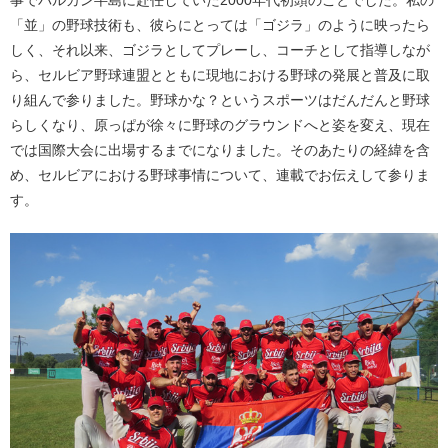
事でバルカン半島に赴任していた2000年代初頭のことでした。私の
「並」の野球技術も、彼らにとっては「ゴジラ」のように映ったら
しく、それ以来、ゴジラとしてプレーし、コーチとして指導しなが
ら、セルビア野球連盟とともに現地における野球の発展と普及に取
り組んで参りました。野球かな？というスポーツはだんだんと野球
らしくなり、原っぱが徐々に野球のグラウンドへと姿を変え、現在
では国際大会に出場するまでになりました。そのあたりの経緯を含
め、セルビアにおける野球事情について、連載でお伝えして参りま
す。