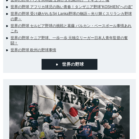
世界の野球 アフリカ球児の熱い青春！タンザニア野球“KOSHIEN”への道"
世界の野球 受け継がれるSri Lanka野球の物語～光り輝くスリランカ野球
の夢～
世界の野球 セルビア野球の挑戦と葛藤 バルカン・ベースボール事情あれ
これ
世界の野球 ケニア野球、一歩一歩 元独立リーガー日本人青年監督の奮
闘！
世界の野球 欧州の野球事情
世界の野球