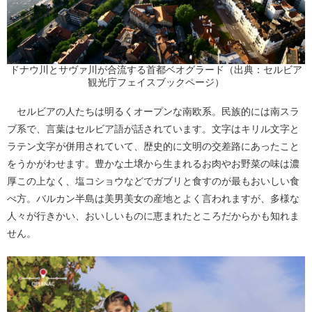
ドナウ川とサヴァ川が合流する首都ベオグラード（出典：セルビア
観光庁フェイスブックページ）
セルビアの人たちは明るくオープンな南欧系。民族的には南スラ
ブ系で、言葉はセルビア語が話されています。文字はキリル文字と
ラテン文字が併用されていて、歴史的に文明の交差路にあったこと
をうかがわせます。豊かな土壌から生まれるお肉やお野菜の味は濃
厚この上なく、塩コショウなどでガブリと食すのが最もおいしい食
べ方。バルカン半島は美男美女の産地とよく言われますが、多様な
人々が行きかい、おいしいものに恵まれたところだからかも知れま
せん。