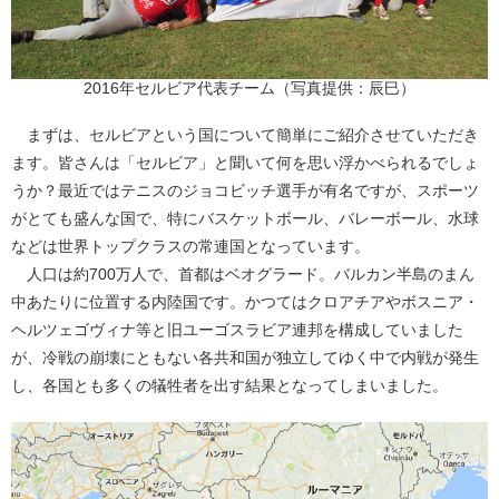
2016年セルビア代表チーム（写真提供：辰巳）
まずは、セルビアという国について簡単にご紹介させていただき
ます。皆さんは「セルビア」と聞いて何を思い浮かべられるでしょ
うか？最近ではテニスのジョコビッチ選手が有名ですが、スポーツ
がとても盛んな国で、特にバスケットボール、バレーボール、水球
などは世界トップクラスの常連国となっています。
人口は約700万人で、首都はベオグラード。バルカン半島のまん
中あたりに位置する内陸国です。かつてはクロアチアやボスニア・
ヘルツェゴヴィナ等と旧ユーゴスラビア連邦を構成していました
が、冷戦の崩壊にともない各共和国が独立してゆく中で内戦が発生
し、各国とも多くの犠牲者を出す結果となってしまいました。