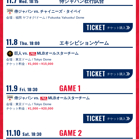
Wed. 18:15
侍ジャパン壮行試合
侍ジャパン vs. チャイニーズ・タイペイ
会場：福岡 ヤフオク!ドーム / Fukuoka Yahuoku! Dome
TICKET
チケット購入
11.8
Thu. 18:00
エキシビションゲーム
巨人 vs.
MLBオールスターチーム
会場：東京ドーム / Tokyo Dome
チケット料金：
¥1,000～¥15,000
TICKET
チケット購入
11.9
GAME 1
Fri. 18:30
侍ジャパン vs.
MLBオールスターチーム
会場：東京ドーム / Tokyo Dome
チケット料金：
¥1,000～¥20,000
TICKET
チケット購入
11.10
GAME 2
Sat. 18:30