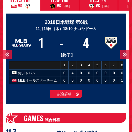
Thu.
Thu.
Fri.
VS.
VS.
VS.
2018日米野球 第6戦
11月15日（木）18:10 ナゴヤドーム
6
7
1
6
6
3
3
-
-
-
-
-
-
-
12
6
9
4
5
5
7
【終了】
【終了】
【終了】
【終了】
【終了】
【終了】
【終了】
1
1
1
1
1
1
1
2
2
2
2
2
2
2
3
3
3
3
3
3
3
4
4
4
4
4
4
4
5
5
5
5
5
5
5
6
6
6
6
6
6
6
7
7
7
7
7
7
7
8
8
8
8
8
8
8
9
9
9
9
9
9
MLBオールスターチーム
MLBオールスターチーム
侍ジャパン
MLBオールスターチーム
侍ジャパン
MLBオールスターチーム
侍ジャパン
2
0
1
0
0
0
0
0
0
0
0
0
2
4
5
1
4
0
0
1
0
0
0
0
1
0
1
0
1
3
4
4
0
0
0
0
2
0
0
0
1
0
1
0
3
2
0
0
0
0
0
0
0
1
0
0
0
0
0
4
0
0
読売ジャイアンツ
侍ジャパン
MLBオールスターチーム
侍ジャパン
MLBオールスターチーム
侍ジャパン
MLBオールスターチーム
0
0
0
0
0
0
0
0
0
0
0
1
1
0
1
1
0
0
0
0
0
3
0
0
1
0
0
0
0
3
1
0
0
0
0
1
0
0
0
0
0
0
0
0
2
0
1
4
0
1
0
3
0
1
1
1
0
3
0
2
0
0
x
試合詳細
GAMES
試合日程
11.7