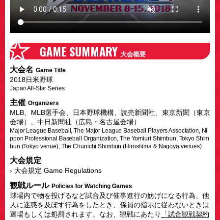
GAME SUMMARY
大会概要
大会名
Game Title
2018日米野球
Japan All-Star Series
主催
Organizers
MLB、MLB選手会、日本野球機構、読売新聞社、東京新聞（東京
会場）、中日新聞社（広島・名古屋会場）
Major League Baseball, The Major League Baseball Players Association, Ni
ppon Professional Baseball Organization, The Yomiuri Shimbun, Tokyo Shim
bun (Tokyo venue), The Chunichi Shimbun (Hiroshima & Nagoya venues)
大会規定
› 大会規定 Game Regulations
観戦ルール
Policies for Watching Games
球場内で物を投げるなど試合及び催事進行の妨げになる行為、他
人に迷惑を及ぼす行為をしたとき、係員の指示に従わないときは
退場もしくは処罰されます。なお、観戦にあたり
「試合観戦契約