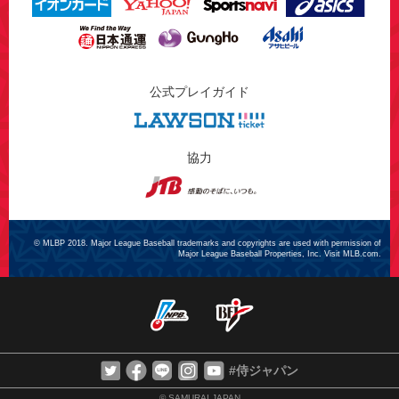
公式プレイガイド
協力
© MLBP 2018. Major League Baseball trademarks and copyrights are used with permission of
Major League Baseball Properties, Inc. Visit MLB.com.
#侍ジャパン
© SAMURAI JAPAN