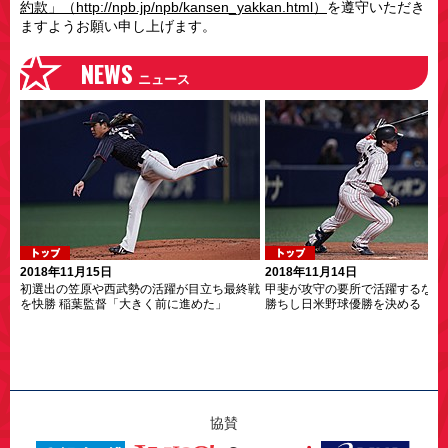
約款」（http://npb.jp/npb/kansen_yakkan.html）
を遵守いただき
ますようお願い申し上げます。
NEWS
ニュース
2018年11月15日
2018年11月14日
初選出の笠原や西武勢の活躍が目立ち最終戦
甲斐が攻守の要所で活躍するなど
を快勝 稲葉監督「大きく前に進めた」
勝ちし日米野球優勝を決める
協賛