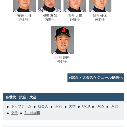
安達 壮汰
柳野 友哉
両井 大貴
朝井 優太
内野手
内野手
外野手
外野手
小川 雄剛
外野手
試合・大会スケジュール結果へ
各世代 試合・大会
トップチーム
社会人
U-23
大学
U-18
U-15
U-12
女子
Baseball5