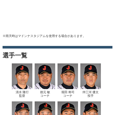
※雨天時はマドンナスタジアムを使用する場合があります。
選手一覧
清水 隆行
徳元 敏
堀田 将司
仲三河 優太
監督
コーチ
コーチ
投手