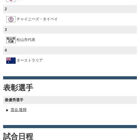
2
チャイニーズ・タイペイ
3
松山市代表
4
オーストラリア
表彰選手
最優秀選手
度会 隆輝
試合日程