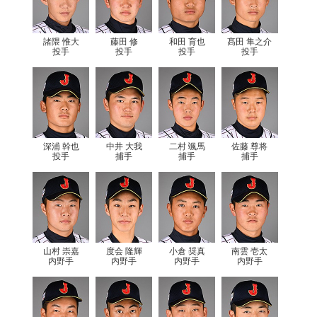
諸隈 惟大
藤田 修
和田 育也
髙田 隼之介
投手
投手
投手
投手
深浦 幹也
中井 大我
二村 颯馬
佐藤 尊将
投手
捕手
捕手
捕手
山村 崇嘉
度会 隆輝
小倉 奨真
南雲 壱太
内野手
内野手
内野手
内野手