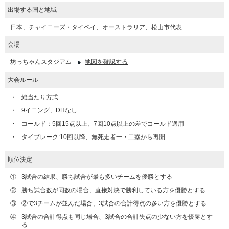
出場する国と地域
日本、チャイニーズ・タイペイ、オーストラリア、松山市代表
会場
坊っちゃんスタジアム
地図を確認する
大会ルール
・
総当たり方式
・
9イニング、DHなし
・
コールド：5回15点以上、7回10点以上の差でコールド適用
・
タイブレーク:10回以降、無死走者一・二塁から再開
順位決定
①
3試合の結果、勝ち試合が最も多いチームを優勝とする
②
勝ち試合数が同数の場合、直接対決で勝利している方を優勝とする
③
②で3チームが並んだ場合、3試合の合計得点の多い方を優勝とする
④
3試合の合計得点も同じ場合、3試合の合計失点の少ない方を優勝とす
る