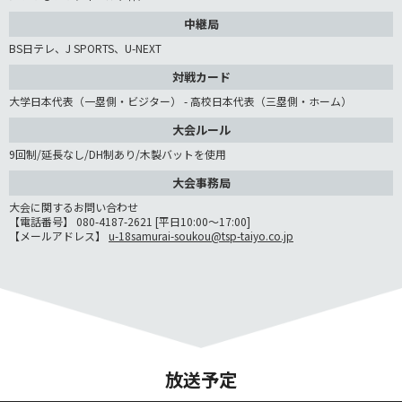
中継局
BS日テレ、J SPORTS、U-NEXT
対戦カード
大学日本代表（一塁側・ビジター） - 高校日本代表（三塁側・ホーム）
大会ルール
9回制/延長なし/DH制あり/木製バットを使用
大会事務局
大会に関するお問い合わせ
【電話番号】 080-4187-2621 [平日10:00～17:00]
【メールアドレス】
u-18samurai-soukou@tsp-taiyo.co.jp
放送予定