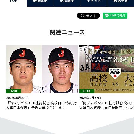
TOP
開催概要
出場選手
チケット
放送予定
関連ニュース
2024年8月27日
2024年8月27日
「侍ジャパンU-18壮行試合 高校日本代表 対
「侍ジャパンU-18壮行試合 高校
大学日本代表」予告先発投手につい...
大学日本代表」当日券販売につい