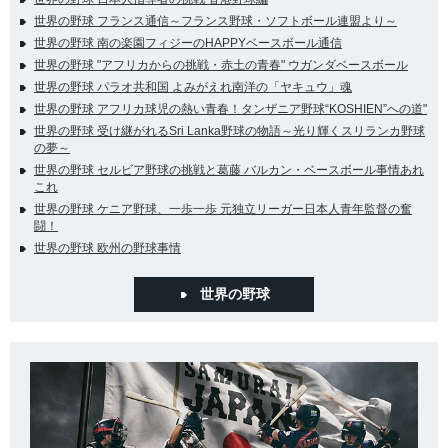
世界の野球 フランス通信～フランス野球・ソフトボール連盟より～
世界の野球 南の楽園フィジーのHAPPYベースボール通信
世界の野球 "アフリカからの挑戦・赤土の青春" ウガンダベースボール
世界の野球 パラオ共和国 よみがえれ南洋の「ヤキュウ」魂
世界の野球 アフリカ球児の熱い青春！タンザニア野球“KOSHIEN”への道"
世界の野球 受け継がれるSri Lanka野球の物語～光り輝くスリランカ野球
の夢～
世界の野球 セルビア野球の挑戦と葛藤 バルカン・ベースボール事情あれ
これ
世界の野球 ケニア野球、一歩一歩 元独立リーガー日本人青年監督の奮
闘！
世界の野球 欧州の野球事情
世界の野球