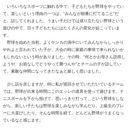
いろいろなスポーツに触れる中で、子どもたちが野球をやってい
て、楽しいという理由の一つは、“みんなが順番に打てること”だ
と、話してくれました。うまい子だけでは成り立たない野球という
遊びの中で、日々子どもたちにはたくさんの変化が起こっていま
す。
野球を始めた当初、よくケンカの渦中にいてみんなからしっかり
やれよと言われていた子が、大会の時に家庭の事情で来られないか
もしれないという時がありました。その時、“何とかお母さん説得し
ようや、お前なしでどうやって勝つんや”とチームの子が話してい
て、素敵な仲間になってきたなぁと嬉しく思いました。
少し話を戻しますが、特に私が巡回させていただいているチーム
では、野球が出来る時間にこのエッレの道具を使って遊びます。テ
ニスボールを下から投げて、思いっきり打って、という野球をしな
がら、新しい子たちは野球を楽しみながら学んだり、上級生のプレ
ーに大喜びしたり、そんな時間を経て、どんどん野球がうまくなっ
ているなと感じます。