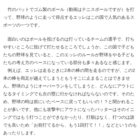
竹のバットでゴム製のボール（動画はテニスボールですが）を打
って、野球のように走って得点するエッレはこの国で人気のあるス
ポーツの一つです。
面白いのはボールを投げるのは打っているチームの選手で、打ち
やすいところに投げて打たせるところでしょうか。この国で子ども
たちの野球を見ていると、このエッレのルールが野球をやる子ども
たちの考え方のベースになっている部分も多々あるなと感じます。
例えば、エッレは走るときに2本の棒の間を走るのですが、この2
本の棒を両足が越えてしまうともうそこに止まることはできませ
ん。野球のようにオーバーランをしてしまうと、どんなにアウトに
なるタイミングでも次の塁に行かなければならないのです。そのた
め、野球の時は前にいたベースに戻ってもいいの！？と聞かれるこ
とが多いです。他にも攻撃中にアウトになったバッターはそのイニ
ングではもう打つことができなかったり、打順はなく、打つのは誰
でも良いため「お前打てるから、もう1回打て！！」などというのも
あったりします。