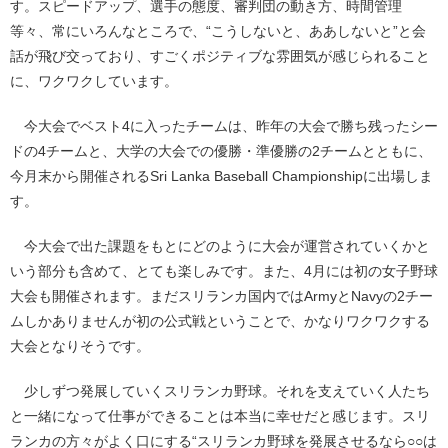
す。スピードアップ、選手の態度、審判団の動き方、時間管理
等々、常にいろんなところで、“こうしないと、ああしないと”と会
話が飛び交っており、すごくポジティブな雰囲気が感じられること
に、ワクワクしています。
今大会でベスト4に入ったチームは、昨年の大会で勝ち残ったシー
ドの4チームと、大学の大会での優勝・準優勝の2チームとともに、
今月末から開催されるSri Lanka Baseball Championshipに出場しま
す。
今大会で出た課題をもとにどのように大会が運営されていくかと
いう部分も含めて、とても楽しみです。また、4月には初の女子野球
大会も開催されます。まだスリランカ国内ではArmyとNavyの2チー
ムしかありませんが初の公式戦ということで、かなりワクワクする
大会となりそうです。
少しずつ発展していくスリランカ野球。それを支えていく人たち
と一緒になって仕事ができることは本当に幸せだと感じます。スリ
ランカの方々がよく口にする“スリランカ野球を発展させるなら○○は