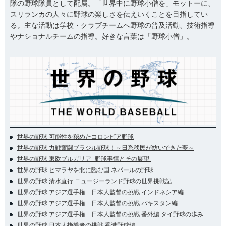
隊の野球隊員として配属。「世界中に野球小僧を」モットーに、
スリランカの人々に野球の楽しさを伝えいくことを目指してい
る。主な活動は学校・クラブチームへ野球の普及活動、技術指導
やナショナルチームの指導。好きな言葉は「野球小僧」。
世界の野球 可能性を秘めたコロンビア野球
世界の野球 力戦奮闘ブラジル野球！～日系移民が紡いできた夢～
世界の野球 東欧ブルガリア -野球事情とその展望-
世界の野球 ヒマラヤを北に臨む国 ネパールの野球
世界の野球 清水直行 ニュージーランド野球の世界挑戦記
世界の野球 アジア選手権 日本人監督の挑戦 インドネシア編
世界の野球 アジア選手権 日本人監督の挑戦 パキスタン編
世界の野球 アジア選手権 日本人監督の挑戦 番外編 タイ野球の歩み
世界の野球 日本人指導者の挑戦 香港野球編