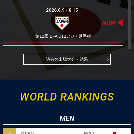
2026.8.9 - 8.15
第12回 BFA U12アジア選手権
2026.8.23 - 8.27
過去の出場大会・結果
ラグザス presents WBSC
女子野球ワールドカップ台南グループ2026
WORLD RANKINGS
2026.8.29
MEN
侍ジャパンU-18壮行試合
1
高校日本代表 対 大学日本代表
JAPAN
6337