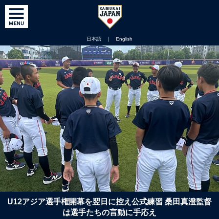
日本語
｜
English
U12アジア選手権開幕を翌日に控え公式練習 桑田真澄監督
は選手たちの言動に手応え