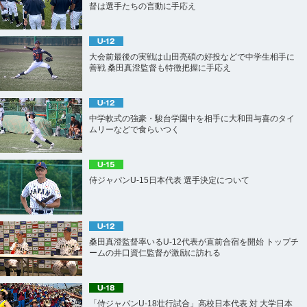
督は選手たちの言動に手応え
大会前最後の実戦は山田亮碩の好投などで中学生相手に
善戦 桑田真澄監督も特徴把握に手応え
中学軟式の強豪・駿台学園中を相手に大和田与喜のタイ
ムリーなどで食らいつく
2026.2.22 - 2.23
侍ジャパンU-15日本代表 選手決定について
ラグザス 侍ジャパンシリーズ2026 宮崎
2026.2.27 - 2.28
桑田真澄監督率いるU-12代表が直前合宿を開始 トップチ
ームの井口資仁監督が激励に訪れる
ラグザス 侍ジャパンシリーズ2026 名古屋
「侍ジャパンU-18壮行試合」高校日本代表 対 大学日本