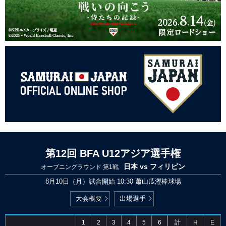
第12回 BFA U12アジア選手権
日本 vs フィリピン
オープニングラウンド 第1戦
8月10日（月）試合開始 10:30
蕭山瓜瀝棒球場
大会概要
出場選手
1
2
3
4
5
6
計
H
E