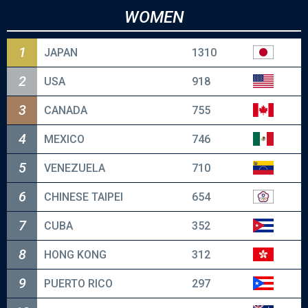
WOMEN
2026.11.7 - 11.16
1
JAPAN
1310
2
USA
918
ラグザス presents WBSC
U-23野球ワールドカップ2026
3
CANADA
755
4
MEXICO
746
2026.11.12 - 11.15
5
VENEZUELA
710
6
CHINESE TAIPEI
654
ラグザス アジアプロ野球チャンピオンシップ2026
7
CUBA
352
2026.12.9 - 12.13
8
HONG KONG
312
9
PUERTO RICO
297
第3回 WBSC Baseball5 ワールドカップ