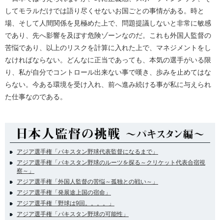
してモラルだけでは語り尽くせないお国ごとの事情がある。時と
場、そして人間関係を見極めた上で、問題提議しないと非常に敏感
であり、先へ影響を及ぼす危険ゾーンなのだ。これも外国人監督の
苦悩であり、以上のリスクを計算に入れた上で、マネジメントをし
なければならない。どんなに正当であっても、本気の選手がいる限
り、私が自分でコントロール出来ない事で嘆き、歩みを止めてはな
らない。今ある環境を受け入れ、前へ進み続ける事が私に与えられ
た仕事なのである。
アジア選手権「パキスタン野球代表監督になるまで」
アジア選手権「パキスタン野球のルーツを探る～クリケット代表合宿視
察～」
アジア選手権「外国人監督の苦悩～孤独との戦い～」
アジア選手権「発展途上国の宿命」
アジア選手権「野球は9回。。。。」
アジア選手権「パキスタン野球の可能性」