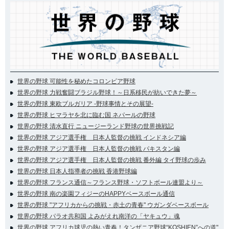
世界の野球 可能性を秘めたコロンビア野球
世界の野球 力戦奮闘ブラジル野球！～日系移民が紡いできた夢～
世界の野球 東欧ブルガリア -野球事情とその展望-
世界の野球 ヒマラヤを北に臨む国 ネパールの野球
世界の野球 清水直行 ニュージーランド野球の世界挑戦記
世界の野球 アジア選手権 日本人監督の挑戦 インドネシア編
世界の野球 アジア選手権 日本人監督の挑戦 パキスタン編
世界の野球 アジア選手権 日本人監督の挑戦 番外編 タイ野球の歩み
世界の野球 日本人指導者の挑戦 香港野球編
世界の野球 フランス通信～フランス野球・ソフトボール連盟より～
世界の野球 南の楽園フィジーのHAPPYベースボール通信
世界の野球 "アフリカからの挑戦・赤土の青春" ウガンダベースボール
世界の野球 パラオ共和国 よみがえれ南洋の「ヤキュウ」魂
世界の野球 アフリカ球児の熱い青春！タンザニア野球“KOSHIEN”への道"