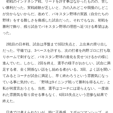
初戦のインドネシア戦、リードを許す事はなかったものの、苦し
い勝利だった。実戦経験が乏しいと、力の入れどこや我慢のしどこ
が分からないからだ。改めて、パキスタン野球の実践（自分たちの
野球）をする難しさを痛感した試合だった。それでもなお、初戦を
勝利で飾り、残り試合でパキスタン野球の理想へ近づける希望はあ
った。
2戦目の日本戦、試合は序盤まで3回2失点と、上出来の滑り出し
だった。守備では、3ベースを許すも、次の打者を内野ゴロに打ち取
りホームで刺すなど、パキスタン野球の進化を見せつけるかの様に
進んでいた。しかし、2回を終え、選手の様子がおかしい。試合に満
足する者、全く関係ない話をし始める者がいる。3回、よく話を聞い
てみるとコーチが試合に満足し、早く終わろうという雰囲気になっ
ている事に気付いた。「野球は9イニング戦って勝利を得るんだ」と
私が何度言おうとも、当然、選手はコーチには逆らえない。一度崩
れた雰囲気を取り戻せる事もなく、6回15失点という悲惨な結果で
終えた。
日本では考えられないが、時に正義感、スポーツマンシップ、そ