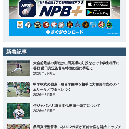
新着記事
大会前最後の実戦は山田亮碩の好投などで中学生相手に
善戦 桑田真澄監督も特徴把握に手応え
2026年8月6日
中学軟式の強豪・駿台学園中を相手に大和田与喜のタイ
ムリーなどで食らいつく
2026年8月5日
侍ジャパンU-15日本代表 選手決定について
2026年8月5日
桑田真澄監督率いるU-12代表が直前合宿を開始 トップチ