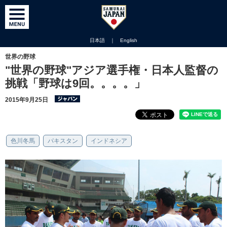
日本語
｜
English
世界の野球
"世界の野球"アジア選手権・日本人監督の
挑戦「野球は9回。。。。」
2015年9月25日
色川冬馬
パキスタン
インドネシア