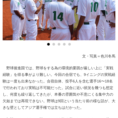
文・写真＝色川冬馬
野球後進国では、野球をする為の環境的要因が厳しい上に「実戦
経験」を得る事がより難しい。今回の合宿でも、9イニングの実戦経
験は一度も出来なかった。合宿自体、投手6人を含む選手16〜18名
で行われており実戦は不可能だった。試合に近い状況を幾つも想定
し、何度も繰り返してきたが、本番の雰囲気や不意にくる集中力の
欠如までは再現できない。野球は9回という当たり前の様な話が、大
きな壁としてアジア選手権では立ちはだかった。