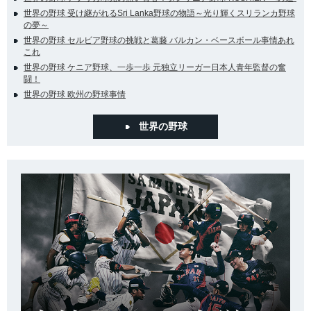
世界の野球 受け継がれるSri Lanka野球の物語～光り輝くスリランカ野球
の夢～
世界の野球 セルビア野球の挑戦と葛藤 バルカン・ベースボール事情あれ
これ
世界の野球 ケニア野球、一歩一歩 元独立リーガー日本人青年監督の奮
闘！
世界の野球 欧州の野球事情
世界の野球