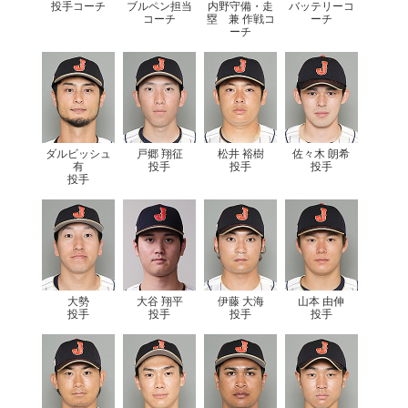
投手コーチ
ブルペン担当
内野守備・走
バッテリーコ
コーチ
塁 兼 作戦コ
ーチ
ーチ
ダルビッシュ
戸郷 翔征
松井 裕樹
佐々木 朗希
有
投手
投手
投手
投手
大勢
大谷 翔平
伊藤 大海
山本 由伸
投手
投手
投手
投手