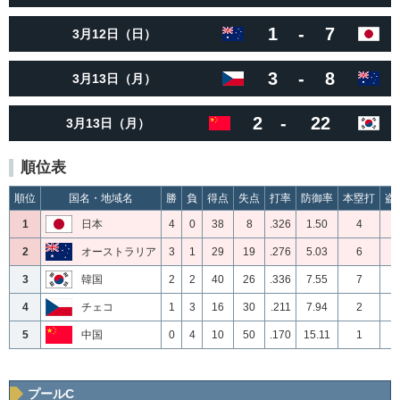
1
-
7
3月12日（日）
3
-
8
3月13日（月）
2
-
22
3月13日（月）
順位表
順位
国名・地域名
勝
負
得点
失点
打率
防御率
本塁打
盗
1
日本
4
0
38
8
.326
1.50
4
7
2
オーストラリア
3
1
29
19
.276
5.03
6
3
3
韓国
2
2
40
26
.336
7.55
7
2
4
チェコ
1
3
16
30
.211
7.94
2
1
5
中国
0
4
10
50
.170
15.11
1
0
プールC