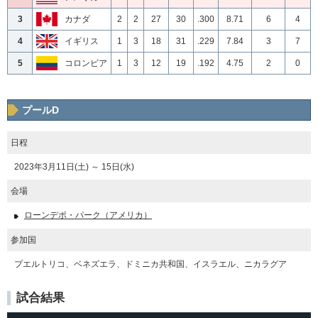
3
カナダ
2
2
27
30
.300
8.71
6
4
4
イギリス
1
3
18
31
.229
7.84
3
7
5
コロンビア
1
3
12
19
.192
4.75
2
0
プールD
日程
2023年3月11日(土) ～ 15日(水)
会場
ローンデポ・パーク（アメリカ）
参加国
プエルトリコ、ベネズエラ、ドミニカ共和国、イスラエル、ニカラグア
試合結果