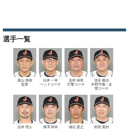
選手一覧
栗山 英樹
白井 一幸
吉村 禎章
清水 雅治
監督
ヘッドコーチ
打撃コーチ
外野守備・走
塁コーチ
吉井 理人
厚澤 和幸
城石 憲之
村田 善則