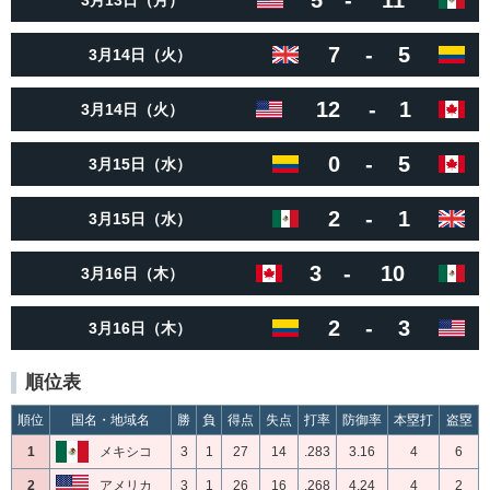
5
-
11
3月13日（月）
7
-
5
3月14日（火）
12
-
1
3月14日（火）
0
-
5
3月15日（水）
2
-
1
3月15日（水）
3
-
10
3月16日（木）
2
-
3
3月16日（木）
順位表
順位
国名・地域名
勝
負
得点
失点
打率
防御率
本塁打
盗塁
1
メキシコ
3
1
27
14
.283
3.16
4
6
2
アメリカ
3
1
26
16
.268
4.24
4
2