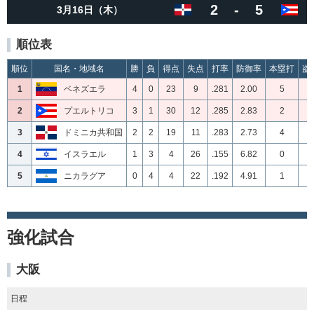
2
-
5
3月16日（木）
順位表
順位
国名・地域名
勝
負
得点
失点
打率
防御率
本塁打
盗
1
ベネズエラ
4
0
23
9
.281
2.00
5
3
2
プエルトリコ
3
1
30
12
.285
2.83
2
2
3
ドミニカ共和国
2
2
19
11
.283
2.73
4
1
4
イスラエル
1
3
4
26
.155
6.82
0
0
5
ニカラグア
0
4
4
22
.192
4.91
1
0
強化試合
大阪
日程