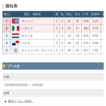
順位表
順位
国名・地域名
勝
負
得点
失点
打率
防御率
本
1
キューバ
2
2
25
15
.319
3.25
2
イタリア
2
2
20
17
.283
3.75
3
オランダ
2
2
13
19
.224
5.03
4
パナマ
2
2
19
21
.274
5.40
5
チャイニーズ・タイペイ
2
2
26
31
.317
7.20
プールB
日程
2023年3月9日(木) ～ 13日(月)
会場
東京ドーム（日本）