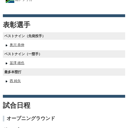
表彰選手
ベストナイン（先発投手）
奥川 恭伸
ベストナイン（一塁手）
韮澤 雄也
最多本塁打
西 純矢
試合日程
オープニングラウンド