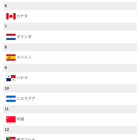
6
カナダ
7
オランダ
8
スペイン
9
パナマ
10
ニカラグア
11
中国
12
南アフリカ