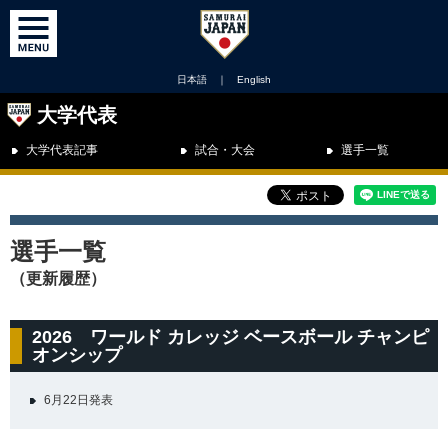
日本語
｜
English
大学代表
大学代表記事
試合・大会
選手一覧
選手一覧
（更新履歴）
2026 ワールド カレッジ ベースボール チャンピ
オンシップ
6月22日発表