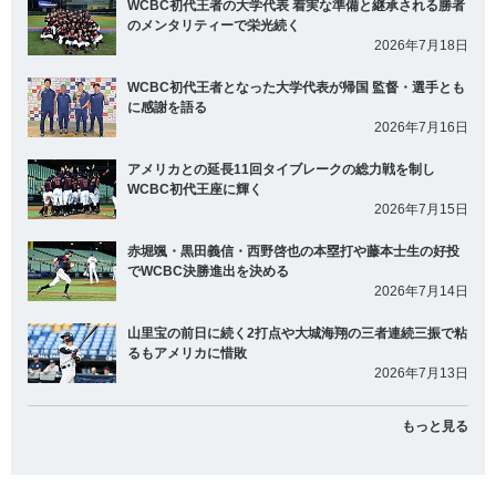
WCBC初代王者の大学代表 着実な準備と継承される勝者
のメンタリティーで栄光続く
2026年7月18日
WCBC初代王者となった大学代表が帰国 監督・選手とも
に感謝を語る
2026年7月16日
アメリカとの延長11回タイブレークの総力戦を制し
WCBC初代王座に輝く
2026年7月15日
赤堀颯・黒田義信・西野啓也の本塁打や藤本士生の好投
でWCBC決勝進出を決める
2026年7月14日
山里宝の前日に続く2打点や大城海翔の三者連続三振で粘
るもアメリカに惜敗
2026年7月13日
もっと見る