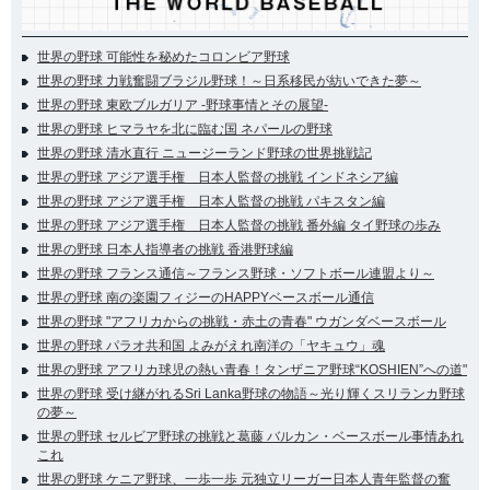
世界の野球 可能性を秘めたコロンビア野球
世界の野球 力戦奮闘ブラジル野球！～日系移民が紡いできた夢～
世界の野球 東欧ブルガリア -野球事情とその展望-
世界の野球 ヒマラヤを北に臨む国 ネパールの野球
世界の野球 清水直行 ニュージーランド野球の世界挑戦記
世界の野球 アジア選手権 日本人監督の挑戦 インドネシア編
世界の野球 アジア選手権 日本人監督の挑戦 パキスタン編
世界の野球 アジア選手権 日本人監督の挑戦 番外編 タイ野球の歩み
世界の野球 日本人指導者の挑戦 香港野球編
世界の野球 フランス通信～フランス野球・ソフトボール連盟より～
世界の野球 南の楽園フィジーのHAPPYベースボール通信
世界の野球 "アフリカからの挑戦・赤土の青春" ウガンダベースボール
世界の野球 パラオ共和国 よみがえれ南洋の「ヤキュウ」魂
世界の野球 アフリカ球児の熱い青春！タンザニア野球“KOSHIEN”への道"
世界の野球 受け継がれるSri Lanka野球の物語～光り輝くスリランカ野球
の夢～
世界の野球 セルビア野球の挑戦と葛藤 バルカン・ベースボール事情あれ
これ
世界の野球 ケニア野球、一歩一歩 元独立リーガー日本人青年監督の奮