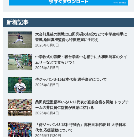
新着記事
大会前最後の実戦は山田亮碩の好投などで中学生相手に
善戦 桑田真澄監督も特徴把握に手応え
2026年8月6日
中学軟式の強豪・駿台学園中を相手に大和田与喜のタイ
ムリーなどで食らいつく
2026年8月5日
侍ジャパンU-15日本代表 選手決定について
2026年8月5日
桑田真澄監督率いるU-12代表が直前合宿を開始 トップチ
ームの井口資仁監督が激励に訪れる
2026年8月4日
「侍ジャパンU-18壮行試合」高校日本代表 対 大学日本
代表 応援活動について
2026年7月30日