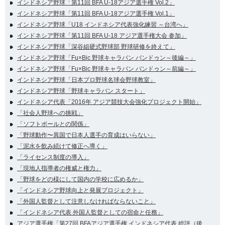
インドネシア野球「第11回 BFA U-18アジア選手権 Vol.2」
インドネシア野球「第11回 BFA U-18アジア選手権 Vol.1」
インドネシア野球「U18 インドネシア代表強化練習 ～台湾へ」
インドネシア野球「第11回 BFA U-18 アジア選手権大会 参加」
インドネシア野球「深谷組硬式野球部 野球研修を終えて」
インドネシア野球「Fu×Bic 野球キャラバン バンドゥン～後編～」
インドネシア野球「Fu×Bic 野球キャラバン バンドゥン～前編～」
インドネシア野球「日本プロ野球名球会野球教室」
インドネシア野球「野球キャラバン スタート」
インドネシア代表「2016年 アジア競技大会強化プロジェクト開始」
「社会人野球への挑戦」
「ソフトボールとの関係」
「野球動作〜異国で日本人選手の育成はいらない」
「泥水を飲み続けて修正へ導く」
「ライセンス制度の導入」
「現地人指導者の権威と権力」
「野球をどの様にして国内の学校に広めるか」
「インドネシア野球向上と発展プロジェクト」
「外国人監督として注意しなければならないこと」
「インドネシア代表 外国人監督としての宿命と任務」
アジア選手権「第27回 BFAアジア選手権 インドネシア代表 総評（後