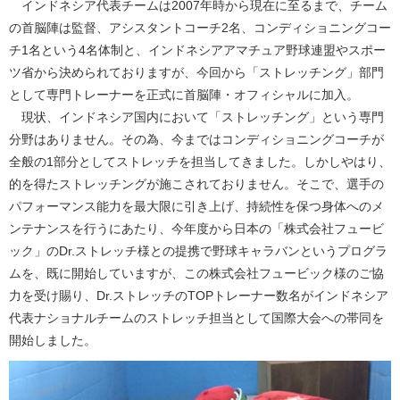
インドネシア代表チームは2007年時から現在に至るまで、チーム
の首脳陣は監督、アシスタントコーチ2名、コンディショニングコー
チ1名という4名体制と、インドネシアアマチュア野球連盟やスポー
ツ省から決められておりますが、今回から「ストレッチング」部門
として専門トレーナーを正式に首脳陣・オフィシャルに加入。
現状、インドネシア国内において「ストレッチング」という専門
分野はありません。その為、今まではコンディショニングコーチが
全般の1部分としてストレッチを担当してきました。しかしやはり、
的を得たストレッチングが施こされておりません。そこで、選手の
パフォーマンス能力を最大限に引き上げ、持続性を保つ身体へのメ
ンテナンスを行うにあたり、今年度から日本の「株式会社フュービ
ック」のDr.ストレッチ様との提携で野球キャラバンというプログラ
ムを、既に開始していますが、この株式会社フュービック様のご協
力を受け賜り、Dr.ストレッチのTOPトレーナー数名がインドネシア
代表ナショナルチームのストレッチ担当として国際大会への帯同を
開始しました。