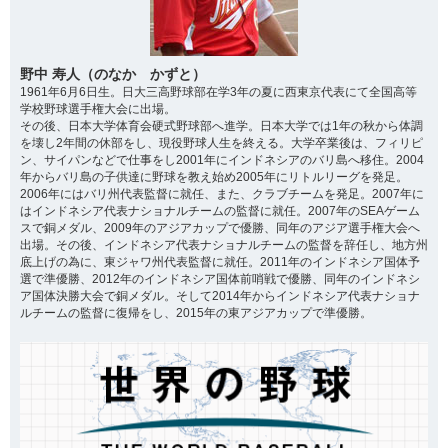
野中 寿人（のなか かずと）
1961年6月6日生。日大三高野球部在学3年の夏に西東京代表にて全国高等
学校野球選手権大会に出場。
その後、日本大学体育会硬式野球部へ進学。日本大学では1年の秋から体調
を壊し2年間の休部をし、現役野球人生を終える。大学卒業後は、フィリピ
ン、サイパンなどで仕事をし2001年にインドネシアのバリ島へ移住。2004
年からバリ島の子供達に野球を教え始め2005年にリトルリーグを発足。
2006年にはバリ州代表監督に就任、また、クラブチームを発足。2007年に
はインドネシア代表ナショナルチームの監督に就任。2007年のSEAゲーム
スで銅メダル、2009年のアジアカップで優勝、同年のアジア選手権大会へ
出場。その後、インドネシア代表ナショナルチームの監督を辞任し、地方州
底上げの為に、東ジャワ州代表監督に就任。2011年のインドネシア国体予
選で準優勝、2012年のインドネシア国体前哨戦で優勝、同年のインドネシ
ア国体決勝大会で銅メダル。そして2014年からインドネシア代表ナショナ
ルチームの監督に復帰をし、2015年の東アジアカップで準優勝。