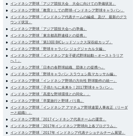
インドネシア野球「アジア競技大会 大会に向けての準備状況」
インドネシア野球「教育としての野球-インドネシア野球キャラバン」
インドネシア野球「インドネシア代表チームの編成、及び、最新のグラ
ウンド状況」
インドネシア野球「アジア競技大会への準備」
インドネシア野球「東京都高野連様との提携」
インドネシア野球「第13回 BICレッドソックス深谷組カップ」
インドネシア野球「野球キャラバン ジョグジャカルタ編」
インドネシア野球「インドネシア女子硬式野球始動～オーストラリア
へ！」
インドネシア野球「日本の各野球組織、団体との提携へ」
インドネシア野球「野球キャラバン スラウェシ島マカッサル編」
インドネシア野球「インドネシア野球の方向性 野球動作の統一」
インドネシア野球「子供たちに未来を！2017野球キャラバン」
インドネシア野球「高度な野球環境との同化」」
インドネシア野球「卒業旅行と野球 バリ島」
インドネシア野球「インドネシア アマチュア野球連盟人事改正（リーダ
ーと組織）」
インドネシア野球「2017インドネシア代表チームの運営」
インドネシア野球「2017年インドネシア野球向上各プログラム」
インドネシア野球「2017年 インドネシア代表ナショナルチーム展望」