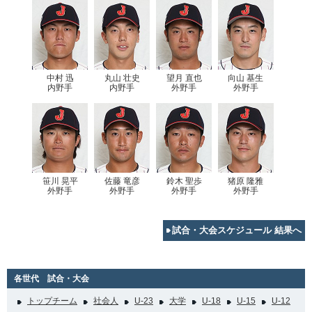
中村 迅
丸山 壮史
望月 直也
向山 基生
内野手
内野手
外野手
外野手
笹川 晃平
佐藤 竜彦
鈴木 聖歩
猪原 隆雅
外野手
外野手
外野手
外野手
試合・大会スケジュール 結果へ
各世代 試合・大会
トップチーム
社会人
U-23
大学
U-18
U-15
U-12