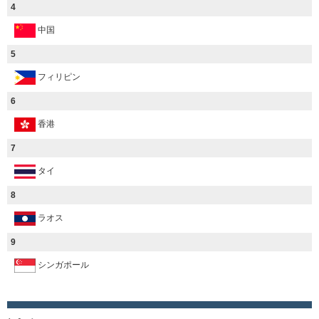
4
中国
5
フィリピン
6
香港
7
タイ
8
ラオス
9
シンガポール