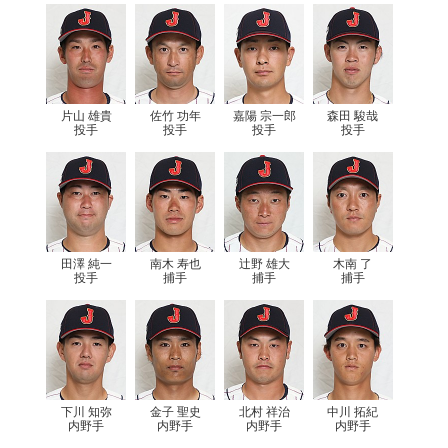
片山 雄貴
佐竹 功年
嘉陽 宗一郎
森田 駿哉
投手
投手
投手
投手
田澤 純一
南木 寿也
辻野 雄大
木南 了
投手
捕手
捕手
捕手
下川 知弥
金子 聖史
北村 祥治
中川 拓紀
内野手
内野手
内野手
内野手