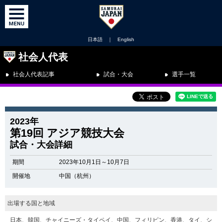
日本語
｜
English
社会人代表
社会人代表記事
試合・大会
選手一覧
2023年
第19回 アジア競技大会
試合・大会詳細
期間
2023年10月1日～10月7日
開催地
中国（杭州）
出場する国と地域
日本、韓国、チャイニーズ・タイペイ、中国、フィリピン、
香港、タイ、シ