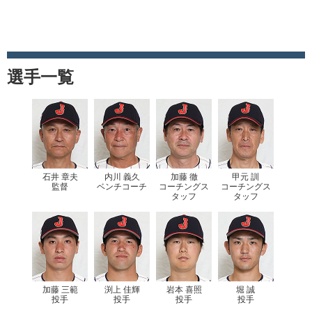
選手一覧
石井 章夫
内川 義久
加藤 徹
甲元 訓
監督
ベンチコーチ
コーチングス
コーチングス
タッフ
タッフ
加藤 三範
渕上 佳輝
岩本 喜照
堀 誠
投手
投手
投手
投手