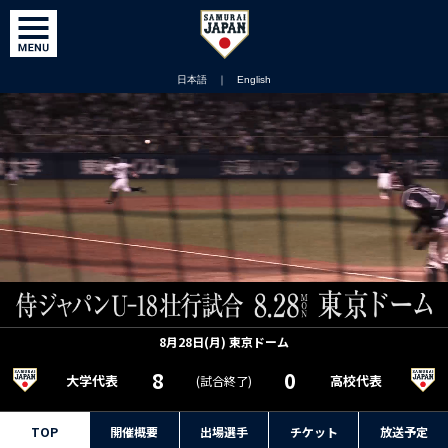
日本語
｜
English
8月28日(月) 東京ドーム
8
0
大学代表
高校代表
(試合終了)
TOP
開催概要
出場選手
チケット
放送予定