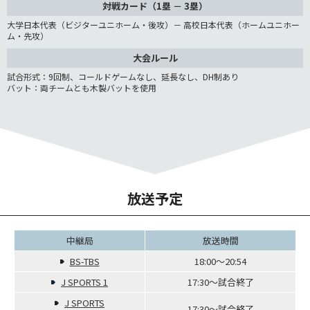
対戦カード（1塁 － 3塁）
大学日本代表（ビジターユニホーム・後攻）－ 高校日本代表（ホームユニホー
ム・先攻）
大会ルール
試合形式：9回制、コールドゲームなし、延長なし、DH制あり
バット：両チームとも木製バットを使用
放送予定
中継局
放送時間
BS-TBS
18:00～20:54
J SPORTS 1
17:30～試合終了
J SPORTS
17:30～試合終了