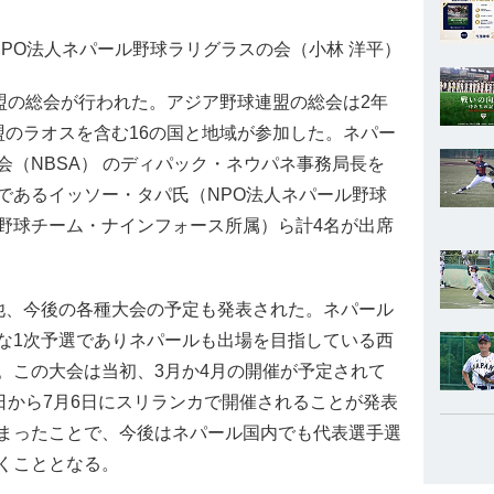
PO法人ネパール野球ラリグラスの会（小林 洋平）
盟の総会が行われた。アジア野球連盟の総会は2年
盟のラオスを含む16の国と地域が参加した。ネパー
（NBSA） のディパック・ネウパネ事務局長を
であるイッソー・タパ氏（NPO法人ネパール野球
野球チーム・ナインフォース所属）ら計4名が出席
、今後の各種大会の予定も発表された。ネパール
な1次予選でありネパールも出場を目指している西
。この大会は当初、3月か4月の開催が予定されて
日から7月6日にスリランカで開催されることが発表
まったことで、今後はネパール国内でも代表選手選
くこととなる。