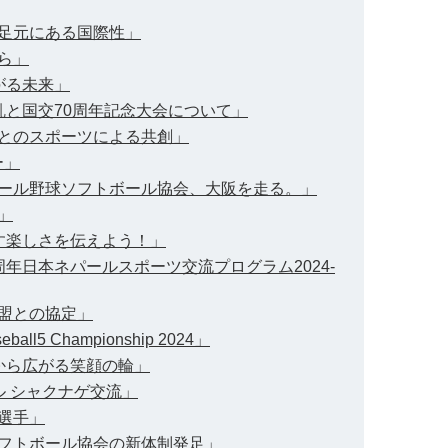
の足元にある国際性」
から」
上がる未来」
混乱と国交70周年記念大会について」
ル人とのスポーツによる共創」
ー」
ネパール野球ソフトボール協会、大阪を走る。」
」
かす楽しさを伝えよう！」
5周年日本ネパールスポーツ交流プログラム2024-
連盟との協定」
eball5 Championship 2024」
験から広がる笑顔の輪」
ール シャクナゲ交流」
参選手」
球ソフトボール協会の新体制発足」