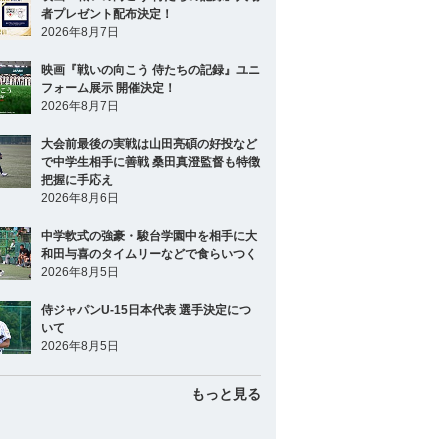
者プレゼント配布決定！
2026年8月7日
映画『戦いの向こう 侍たちの記録』ユニ
フォーム展示 開催決定！
2026年8月7日
大会前最後の実戦は山田亮碩の好投など
で中学生相手に善戦 桑田真澄監督も特徴
把握に手応え
2026年8月6日
中学軟式の強豪・駿台学園中を相手に大
和田与喜のタイムリーなどで食らいつく
2026年8月5日
侍ジャパンU-15日本代表 選手決定につ
いて
2026年8月5日
もっと見る