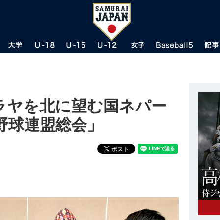
マラヤを北に望む国ネパー
野球連盟総会」