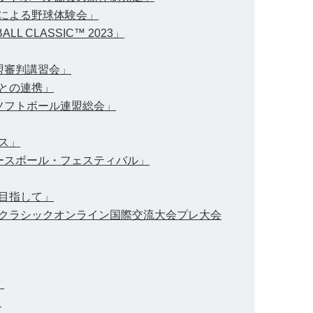
人による野球体験会」
LL CLASSIC™ 2023」
連盟審判講習会」
人との連携」
球ソフトボール連盟総会」
ンス」
・ベースボール・フェスティバル」
を目指して」
ールクラシックオンライン国際交流大会プレ大会
」
」