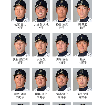
松葉 貴大
大瀬良 大地
松田 遼馬
嶋 基宏
投手
投手
投手
捕手
炭谷 銀仁朗
伊藤 光
川端 慎吾
銀次
捕手
捕手
内野手
内野手
梶谷 隆幸
岡崎 啓介
菊池 涼介
浅村 栄斗
内野手
内野手
内野手
内野手