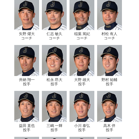
矢野 燿大
仁志 敏久
稲葉 篤紀
村松 有人
コーチ
コーチ
コーチ
コーチ
井納 翔一
松永 昂大
大野 雄大
野村 祐輔
投手
投手
投手
投手
益田 直也
三嶋 一輝
小川 泰弘
高木 伴
投手
投手
投手
投手