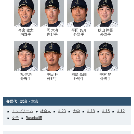
今宮 健太
岡 大海
平田 良介
秋山 翔吾
内野手
内野手
外野手
外野手
丸 佳浩
中田 翔
岡島 豪郎
中村 晃
外野手
外野手
外野手
外野手
各世代 試合・大会
トップチーム
社会人
U-23
大学
U-18
U-15
U-12
女子
Baseball5