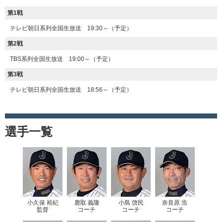
第1戦
テレビ朝日系列全国生放送 19:30～（予定）
第2戦
TBS系列全国生放送 19:00～（予定）
第3戦
テレビ朝日系列全国生放送 18:56～（予定）
選手一覧
小久保 裕紀
鹿取 義隆
小島 啓民
奈良原 浩
監督
コーチ
コーチ
コーチ