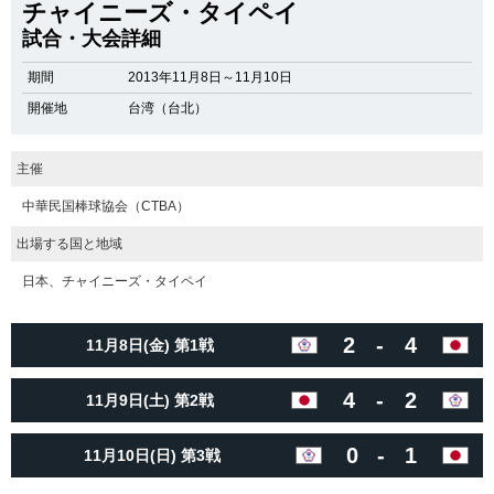
チャイニーズ・タイペイ
試合・大会詳細
期間
2013年11月8日～11月10日
開催地
台湾（台北）
主催
中華民国棒球協会（CTBA）
出場する国と地域
日本、チャイニーズ・タイペイ
2
-
4
11月8日(金) 第1戦
4
-
2
11月9日(土) 第2戦
0
-
1
11月10日(日) 第3戦