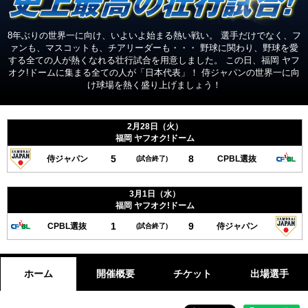
8年ぶりの世界一に向け、いよいよ始まる熱い戦い。
選手だけでなく、フ
ァンも、マスコットも、チアリーダーも・・・
野球に関わり、野球を愛
する全ての人が熱くなれる壮行試合を用意しました。
この日、福岡 ヤフ
オク!ドームに集まる全ての人が「日本代表」！
侍ジャパンの世界一に向
け球場を熱く盛り上げましょう！
2月28日（火）
福岡 ヤフオク!ドーム
5
8
侍ジャパン
CPBL選抜
(試合終了)
3月1日（水）
福岡 ヤフオク!ドーム
1
9
CPBL選抜
侍ジャパン
(試合終了)
ホーム
開催概要
チケット
出場選手