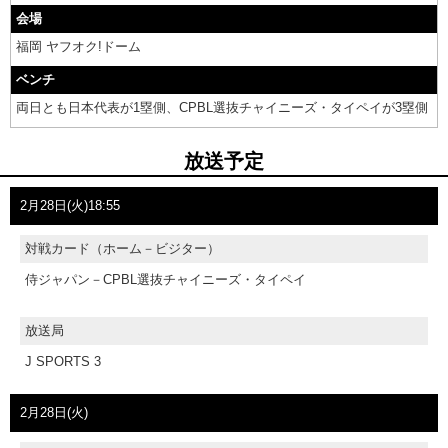
会場
福岡 ヤフオク!ドーム
ベンチ
両日とも日本代表が1塁側、CPBL選抜チャイニーズ・タイペイが3塁側
放送予定
2月28日(火)18:55
対戦カード（ホーム－ビジター）
侍ジャパン－CPBL選抜チャイニーズ・タイペイ
放送局
J SPORTS 3
2月28日(火)