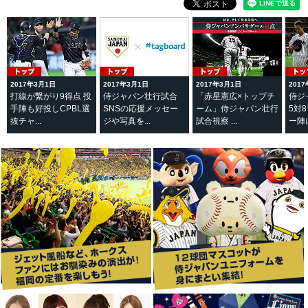
2017年3月1日
2017年3月1日
2017年3月1日
201
打線が繋がり9得点 投
侍ジャパン壮行試合
「赤星憲広×トップチ
侍ジ
手陣も好投しCPBL選
SNSの応援メッセー
ーム」侍ジャパン壮行
5対
抜チャ...
ジや写真を...
試合視察 ...
ー陣に