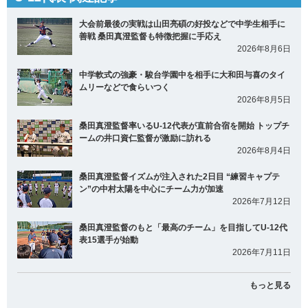
大会前最後の実戦は山田亮碩の好投などで中学生相手に
善戦 桑田真澄監督も特徴把握に手応え
2026年8月6日
中学軟式の強豪・駿台学園中を相手に大和田与喜のタイ
ムリーなどで食らいつく
2026年8月5日
桑田真澄監督率いるU-12代表が直前合宿を開始 トップチ
ームの井口資仁監督が激励に訪れる
2026年8月4日
桑田真澄監督イズムが注入された2日目 “練習キャプテ
ン”の中村太陽を中心にチーム力が加速
2026年7月12日
桑田真澄監督のもと「最高のチーム」を目指してU-12代
表15選手が始動
2026年7月11日
もっと見る