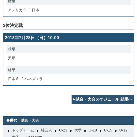
結果
アメリカ 9 - 1 日本
3位決定戦
2013年7月28日（日）10:00
球場
天母
結果
日本 8 - 2 ベネズエラ
試合・大会スケジュール 結果へ
各世代 試合・大会
トップチーム
社会人
U-23
大学
U-18
U-15
U-12