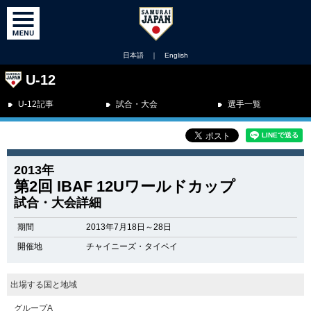
日本語
｜
English
U-12
U-12記事
試合・大会
選手一覧
2013年
第2回 IBAF 12Uワールドカップ
試合・大会詳細
期間
2013年7月18日～28日
開催地
チャイニーズ・タイペイ
出場する国と地域
グループA