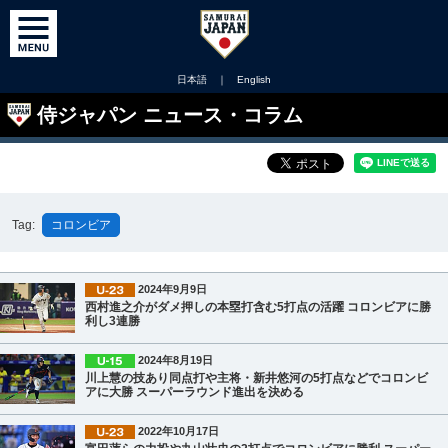
日本語
｜
English
侍ジャパン ニュース・コラム
Tag:
コロンビア
2024年9月9日
西村進之介がダメ押しの本塁打含む5打点の活躍 コロンビアに勝
利し3連勝
2024年8月19日
川上慧の技あり同点打や主将・新井悠河の5打点などでコロンビ
アに大勝 スーパーラウンド進出を決める
2022年10月17日