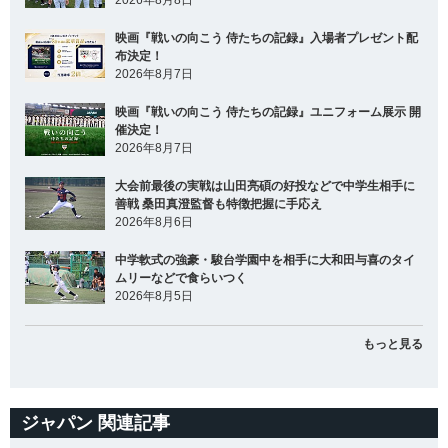
映画『戦いの向こう 侍たちの記録』入場者プレゼント配
布決定！
2026年8月7日
映画『戦いの向こう 侍たちの記録』ユニフォーム展示 開
催決定！
2026年8月7日
大会前最後の実戦は山田亮碩の好投などで中学生相手に
善戦 桑田真澄監督も特徴把握に手応え
2026年8月6日
中学軟式の強豪・駿台学園中を相手に大和田与喜のタイ
ムリーなどで食らいつく
2026年8月5日
もっと見る
ジャパン 関連記事