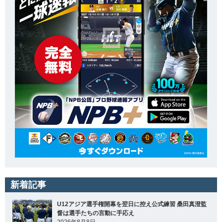
新着記事
U12アジア選手権開幕を翌日に控え公式練習 桑田真澄監
督は選手たちの言動に手応え
2026年8月8日