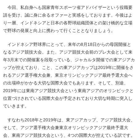
今回、私自身へも国家青年スポーツ省アドバイザーという役職要
請を受け、誠に身に余るオファーと実感をしております。今後はよ
り一層、インドネシアと日本の各野球組織団体との架け橋的な立場
で野球の発展と向上に携わって行くこととなりましょう。
インドネシア野球界にとって、来年の8月18日からの母国開催と
なるアジア競技大会。また、アジア競技大会前のプレ大会として来
年3月末での開催案を段取っている、ジャカルタ開催での東アジアカ
ップが控えており、こと、この東アジアカップは2019年に開催をさ
れるアジア選手権大会兼、東京オリンピックアジア最終予選大会へ
の出場枠がかかる大切な国際大会でもあります。そして、別途、
2019年には東南アジア競技大会という東南アジアのオリンピックと
位置づけされている国際大会が予定されており大切な時期に突入し
ていきます。
すなわち2018年と2019年は、東アジアカップ、アジア競技大会、
そして、アジア選手権大会兼東京オリンピックアジア最終予選大
会、東南アジア競技大会という、4つの国際大が控えている訳です。