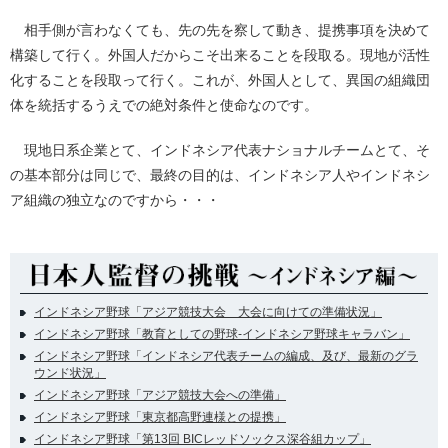
相手側が言わなくても、先の先を察して動き、提携事項を決めて
構築して行く。外国人だからこそ出来ることを段取る。現地が活性
化することを段取って行く。これが、外国人として、異国の組織団
体を統括するうえでの絶対条件と使命なのです。
現地日系企業とて、インドネシア代表ナショナルチームとて、そ
の基本部分は同じで、最終の目的は、インドネシア人やインドネシ
ア組織の独立なのですから・・・
インドネシア野球「アジア競技大会 大会に向けての準備状況」
インドネシア野球「教育としての野球-インドネシア野球キャラバン」
インドネシア野球「インドネシア代表チームの編成、及び、最新のグラ
ウンド状況」
インドネシア野球「アジア競技大会への準備」
インドネシア野球「東京都高野連様との提携」
インドネシア野球「第13回 BICレッドソックス深谷組カップ」