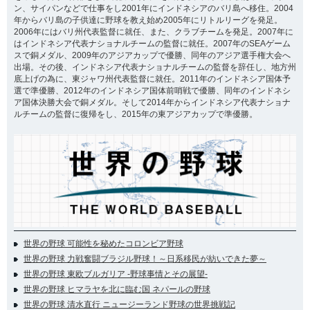
ン、サイパンなどで仕事をし2001年にインドネシアのバリ島へ移住。2004
年からバリ島の子供達に野球を教え始め2005年にリトルリーグを発足。
2006年にはバリ州代表監督に就任、また、クラブチームを発足。2007年に
はインドネシア代表ナショナルチームの監督に就任。2007年のSEAゲーム
スで銅メダル、2009年のアジアカップで優勝、同年のアジア選手権大会へ
出場。その後、インドネシア代表ナショナルチームの監督を辞任し、地方州
底上げの為に、東ジャワ州代表監督に就任。2011年のインドネシア国体予
選で準優勝、2012年のインドネシア国体前哨戦で優勝、同年のインドネシ
ア国体決勝大会で銅メダル。そして2014年からインドネシア代表ナショナ
ルチームの監督に復帰をし、2015年の東アジアカップで準優勝。
世界の野球 可能性を秘めたコロンビア野球
世界の野球 力戦奮闘ブラジル野球！～日系移民が紡いできた夢～
世界の野球 東欧ブルガリア -野球事情とその展望-
世界の野球 ヒマラヤを北に臨む国 ネパールの野球
世界の野球 清水直行 ニュージーランド野球の世界挑戦記