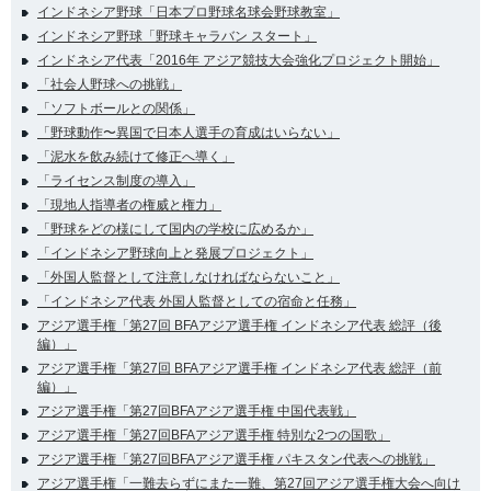
インドネシア野球「日本プロ野球名球会野球教室」
インドネシア野球「野球キャラバン スタート」
インドネシア代表「2016年 アジア競技大会強化プロジェクト開始」
「社会人野球への挑戦」
「ソフトボールとの関係」
「野球動作〜異国で日本人選手の育成はいらない」
「泥水を飲み続けて修正へ導く」
「ライセンス制度の導入」
「現地人指導者の権威と権力」
「野球をどの様にして国内の学校に広めるか」
「インドネシア野球向上と発展プロジェクト」
「外国人監督として注意しなければならないこと」
「インドネシア代表 外国人監督としての宿命と任務」
アジア選手権「第27回 BFAアジア選手権 インドネシア代表 総評（後
編）」
アジア選手権「第27回 BFAアジア選手権 インドネシア代表 総評（前
編）」
アジア選手権「第27回BFAアジア選手権 中国代表戦」
アジア選手権「第27回BFAアジア選手権 特別な2つの国歌」
アジア選手権「第27回BFAアジア選手権 パキスタン代表への挑戦」
アジア選手権「一難去らずにまた一難、第27回アジア選手権大会へ向け