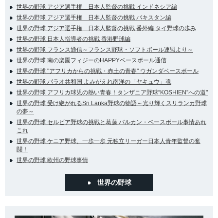
世界の野球 アジア選手権 日本人監督の挑戦 インドネシア編
世界の野球 アジア選手権 日本人監督の挑戦 パキスタン編
世界の野球 アジア選手権 日本人監督の挑戦 番外編 タイ野球の歩み
世界の野球 日本人指導者の挑戦 香港野球編
世界の野球 フランス通信～フランス野球・ソフトボール連盟より～
世界の野球 南の楽園フィジーのHAPPYベースボール通信
世界の野球 "アフリカからの挑戦・赤土の青春" ウガンダベースボール
世界の野球 パラオ共和国 よみがえれ南洋の「ヤキュウ」魂
世界の野球 アフリカ球児の熱い青春！タンザニア野球“KOSHIEN”への道"
世界の野球 受け継がれるSri Lanka野球の物語～光り輝くスリランカ野球
の夢～
世界の野球 セルビア野球の挑戦と葛藤 バルカン・ベースボール事情あれ
これ
世界の野球 ケニア野球、一歩一歩 元独立リーガー日本人青年監督の奮
闘！
世界の野球 欧州の野球事情
世界の野球