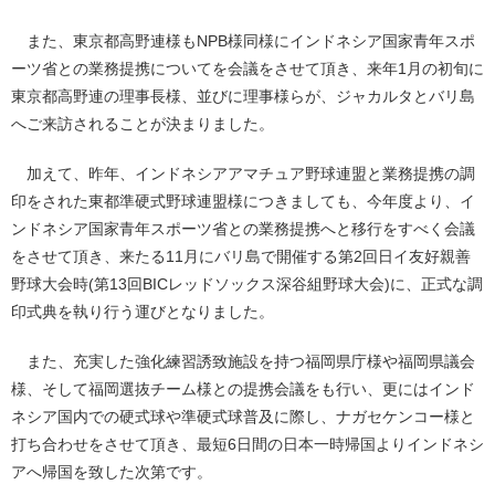
また、東京都高野連様もNPB様同様にインドネシア国家青年スポ
ーツ省との業務提携についてを会議をさせて頂き、来年1月の初旬に
東京都高野連の理事長様、並びに理事様らが、ジャカルタとバリ島
へご来訪されることが決まりました。
加えて、昨年、インドネシアアマチュア野球連盟と業務提携の調
印をされた東都準硬式野球連盟様につきましても、今年度より、イ
ンドネシア国家青年スポーツ省との業務提携へと移行をすべく会議
をさせて頂き、来たる11月にバリ島で開催する第2回日イ友好親善
野球大会時(第13回BICレッドソックス深谷組野球大会)に、正式な調
印式典を執り行う運びとなりました。
また、充実した強化練習誘致施設を持つ福岡県庁様や福岡県議会
様、そして福岡選抜チーム様との提携会議をも行い、更にはインド
ネシア国内での硬式球や準硬式球普及に際し、ナガセケンコー様と
打ち合わせをさせて頂き、最短6日間の日本一時帰国よりインドネシ
アへ帰国を致した次第です。