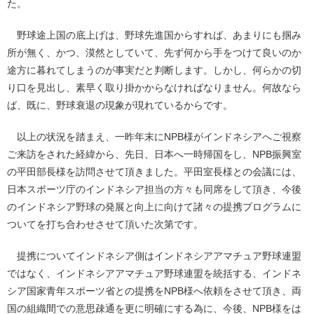
た。
野球途上国の底上げは、野球先進国からすれば、あまりにも掴み
所が無く、かつ、漠然としていて、先ず何から手をつけて良いのか
途方に暮れてしまうのが事実だと判断します。しかし、何らかの切
り口を見出し、素早く取り掛かからなければなりません。何故なら
ば、既に、野球衰退の現象が現れているからです。
以上の状況を踏まえ、一昨年末にNPB様がインドネシアへご視察
ご来訪をされた経緯から、先日、日本へ一時帰国をし、NPB振興室
の平田部長様を訪問させて頂きました。平田室長様との会議には、
日本スポーツ庁のインドネシア担当の方々も同席をして頂き、今後
のインドネシア野球の発展と向上に向けて諸々の提携プログラムに
ついてを打ち合わせさせて頂いた次第です。
提携についてインドネシア側はインドネシアアマチュア野球連盟
ではなく、インドネシアアマチュア野球連盟を統括する、インドネ
シア国家青年スポーツ省との提携をNPB様へ依頼をさせて頂き、両
国の組織間での意思疎通を更に明確にする為に、今後、NPB様をは