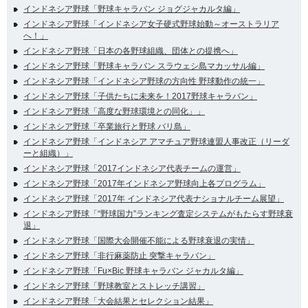
インドネシア野球「野球キャラバン ジョグジャカルタ編」
インドネシア野球「インドネシア女子硬式野球始動～オーストラリア
へ！」
インドネシア野球「日本の各野球組織、団体との提携へ」
インドネシア野球「野球キャラバン スラウェシ島マカッサル編」
インドネシア野球「インドネシア野球の方向性 野球動作の統一」
インドネシア野球「子供たちに未来を！2017野球キャラバン」
インドネシア野球「高度な野球環境との同化」」
インドネシア野球「卒業旅行と野球 バリ島」
インドネシア野球「インドネシア アマチュア野球連盟人事改正（リーダ
ーと組織）」
インドネシア野球「2017インドネシア代表チームの運営」
インドネシア野球「2017年インドネシア野球向上各プログラム」
インドネシア野球「2017年 インドネシア代表ナショナルチーム展望」
インドネシア野球「“野球国力”ランキング査定システムがもたらす野球衰
退」
インドネシア野球「国際大会開催不能による野球衰退の実情」
インドネシア野球「非行麻薬防止 突撃キャラバン」
インドネシア野球「Fu×Bic 野球キャラバン ジャカルタ編」
インドネシア野球「野球教室とストレッチ講習」
インドネシア野球「大会結果とセレクション結果」