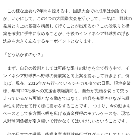
この様な重要な2年間を控える中、国際大会での成果は勿論です
が、いかにして、この4つの大国際大会を活かして、一気に、野球の
発展と向上の基礎を構築して行くことが出来るか？この段取りと構
築を確実に手中に収めることが、今後のインドネシア野球界の浮き
沈みを大きく左右するキーポイントとなります。
「どう活かすのか？」
まず、自分の役割としては可能な限りの動きを全て行う中で、イ
ンドネシア野球界へ野球の発展案と向上案を提示して行きます。例
えば、現在、2015年から行っているジャカルタでの日系、現地企業
様、年間120社様への支援金嘆願訪問も、自分が先頭を切って突っ
走っているから可能となる動きではなく、内容を充実させながら継
承性を持たせて行く様に提示をすることです。 つまり、今の動きを
ベースとして多方面へ幅を広げる資金獲得のモデルケースを、現地
人野球関係者が引き継いで行かなくてはいけないということです。
他の日本での選手、指導者育成野球修行プログラムにしてもしか