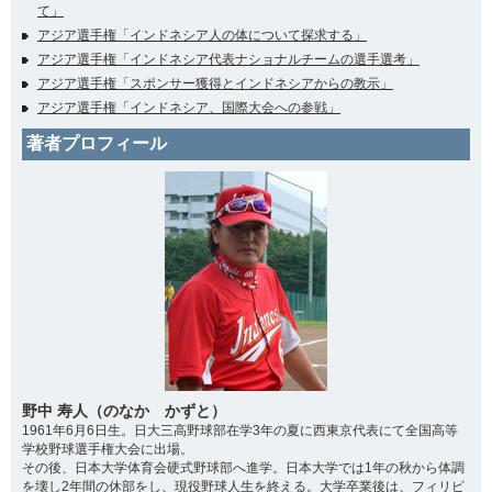
て」
アジア選手権「インドネシア人の体について探求する」
アジア選手権「インドネシア代表ナショナルチームの選手選考」
アジア選手権「スポンサー獲得とインドネシアからの教示」
アジア選手権「インドネシア、国際大会への参戦」
著者プロフィール
野中 寿人（のなか かずと）
1961年6月6日生。日大三高野球部在学3年の夏に西東京代表にて全国高等
学校野球選手権大会に出場。
その後、日本大学体育会硬式野球部へ進学。日本大学では1年の秋から体調
を壊し2年間の休部をし、現役野球人生を終える。大学卒業後は、フィリピ