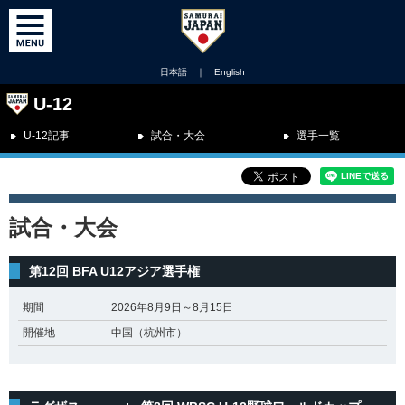
日本語
｜
English
U-12
U-12記事
試合・大会
選手一覧
試合・大会
第12回 BFA U12アジア選手権
期間
2026年8月9日～8月15日
開催地
中国（杭州市）