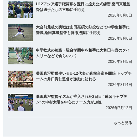
U12アジア選手権開幕を翌日に控え公式練習 桑田真澄監
督は選手たちの言動に手応え
2026年8月8日
大会前最後の実戦は山田亮碩の好投などで中学生相手に
善戦 桑田真澄監督も特徴把握に手応え
2026年8月6日
中学軟式の強豪・駿台学園中を相手に大和田与喜のタイ
ムリーなどで食らいつく
2026年8月5日
桑田真澄監督率いるU-12代表が直前合宿を開始 トップチ
ームの井口資仁監督が激励に訪れる
2026年8月4日
桑田真澄監督イズムが注入された2日目 “練習キャプテ
ン”の中村太陽を中心にチーム力が加速
2026年7月12日
もっと見る