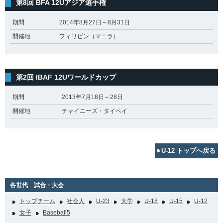
第8回 BFA 12Uアジア選手権
期間
2014年8月27日～8月31日
開催地
フィリピン（マニラ）
第2回 IBAF 12Uワールドカップ
期間
2013年7月18日～28日
開催地
チャイニーズ・タイペイ
U-12 トップへ戻る
各世代 試合・大会
トップチーム
社会人
U-23
大学
U-18
U-15
U-12
女子
Baseball5