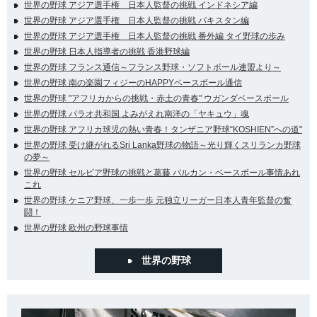
世界の野球 アジア選手権 日本人監督の挑戦 インドネシア編
世界の野球 アジア選手権 日本人監督の挑戦 パキスタン編
世界の野球 アジア選手権 日本人監督の挑戦 番外編 タイ野球の歩み
世界の野球 日本人指導者の挑戦 香港野球編
世界の野球 フランス通信～フランス野球・ソフトボール連盟より～
世界の野球 南の楽園フィジーのHAPPYベースボール通信
世界の野球 "アフリカからの挑戦・赤土の青春" ウガンダベースボール
世界の野球 パラオ共和国 よみがえれ南洋の「ヤキュウ」魂
世界の野球 アフリカ球児の熱い青春！タンザニア野球“KOSHIEN”への道"
世界の野球 受け継がれるSri Lanka野球の物語～光り輝くスリランカ野球
の夢～
世界の野球 セルビア野球の挑戦と葛藤 バルカン・ベースボール事情あれ
これ
世界の野球 ケニア野球、一歩一歩 元独立リーガー日本人青年監督の奮
闘！
世界の野球 欧州の野球事情
世界の野球