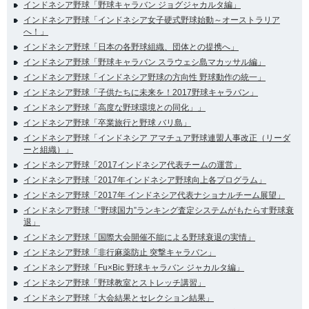
インドネシア野球「野球キャラバン ジョグジャカルタ編」
インドネシア野球「インドネシア女子硬式野球始動～オーストラリア
へ！」
インドネシア野球「日本の各野球組織、団体との提携へ」
インドネシア野球「野球キャラバン スラウェシ島マカッサル編」
インドネシア野球「インドネシア野球の方向性 野球動作の統一」
インドネシア野球「子供たちに未来を！2017野球キャラバン」
インドネシア野球「高度な野球環境との同化」」
インドネシア野球「卒業旅行と野球 バリ島」
インドネシア野球「インドネシア アマチュア野球連盟人事改正（リーダ
ーと組織）」
インドネシア野球「2017インドネシア代表チームの運営」
インドネシア野球「2017年インドネシア野球向上各プログラム」
インドネシア野球「2017年 インドネシア代表ナショナルチーム展望」
インドネシア野球「“野球国力”ランキング査定システムがもたらす野球衰
退」
インドネシア野球「国際大会開催不能による野球衰退の実情」
インドネシア野球「非行麻薬防止 突撃キャラバン」
インドネシア野球「Fu×Bic 野球キャラバン ジャカルタ編」
インドネシア野球「野球教室とストレッチ講習」
インドネシア野球「大会結果とセレクション結果」