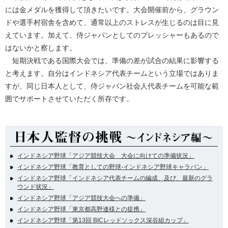
には金メダルを獲得して頂きたいです。大会開催前から、グラウン
ドや選手村宿舎を含めて、通常以上のストレスが生じるのは目に見
えています。加えて、侍ジャパンとしてのプレッシャーもあるので
はないかと察します。
短期決戦である国際大会では、準備の差が試合の結果に影響する
と考えます。自分はインドネシア代表チームという立場ではありま
すが、同じ日本人として、侍ジャパン社会人代表チームを可能な範
囲でサポートさせていただく所存です。
インドネシア野球「アジア競技大会 大会に向けての準備状況」
インドネシア野球「教育としての野球-インドネシア野球キャラバン」
インドネシア野球「インドネシア代表チームの編成、及び、最新のグラ
ウンド状況」
インドネシア野球「アジア競技大会への準備」
インドネシア野球「東京都高野連様との提携」
インドネシア野球「第13回 BICレッドソックス深谷組カップ」