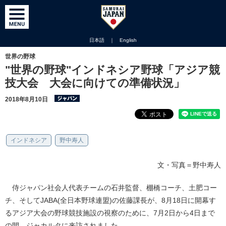
日本語
｜
English
世界の野球
"世界の野球"インドネシア野球「アジア競
技大会 大会に向けての準備状況」
2018年8月10日
インドネシア
野中寿人
文・写真＝野中寿人
侍ジャパン社会人代表チームの石井監督、棚橋コーチ、土肥コー
チ、そしてJABA(全日本野球連盟)の佐藤課長が、8月18日に開幕す
るアジア大会の野球競技施設の視察のために、7月2日から4日まで
の間、ジャカルタに来訪されました。