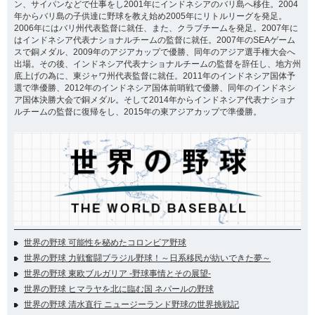
ン、サイパンなどで仕事をし2001年にインドネシアのバリ島へ移住。2004
年からバリ島の子供達に野球を教え始め2005年にリトルリーグを発足。
2006年にはバリ州代表監督に就任、また、クラブチームを発足。2007年に
はインドネシア代表ナショナルチームの監督に就任。2007年のSEAゲーム
スで銅メダル、2009年のアジアカップで優勝、同年のアジア選手権大会へ
出場。その後、インドネシア代表ナショナルチームの監督を辞任し、地方州
底上げの為に、東ジャワ州代表監督に就任。2011年のインドネシア国体予
選で準優勝、2012年のインドネシア国体前哨戦で優勝、同年のインドネシ
ア国体決勝大会で銅メダル。そして2014年からインドネシア代表ナショナ
ルチームの監督に復帰をし、2015年の東アジアカップで準優勝。
世界の野球 可能性を秘めたコロンビア野球
世界の野球 力戦奮闘ブラジル野球！～日系移民が紡いできた夢～
世界の野球 東欧ブルガリア -野球事情とその展望-
世界の野球 ヒマラヤを北に臨む国 ネパールの野球
世界の野球 清水直行 ニュージーランド野球の世界挑戦記