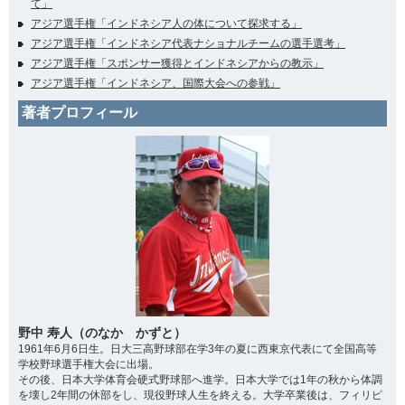
て」
アジア選手権「インドネシア人の体について探求する」
アジア選手権「インドネシア代表ナショナルチームの選手選考」
アジア選手権「スポンサー獲得とインドネシアからの教示」
アジア選手権「インドネシア、国際大会への参戦」
著者プロフィール
野中 寿人（のなか かずと）
1961年6月6日生。日大三高野球部在学3年の夏に西東京代表にて全国高等
学校野球選手権大会に出場。
その後、日本大学体育会硬式野球部へ進学。日本大学では1年の秋から体調
を壊し2年間の休部をし、現役野球人生を終える。大学卒業後は、フィリピ