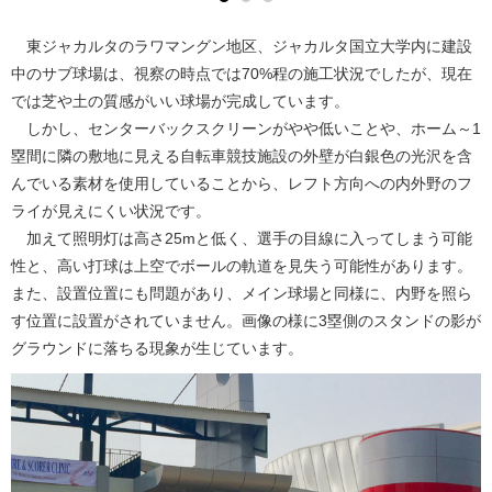
東ジャカルタのラワマングン地区、ジャカルタ国立大学内に建設
中のサブ球場は、視察の時点では70%程の施工状況でしたが、現在
では芝や土の質感がいい球場が完成しています。
しかし、センターバックスクリーンがやや低いことや、ホーム～1
塁間に隣の敷地に見える自転車競技施設の外壁が白銀色の光沢を含
んでいる素材を使用していることから、レフト方向への内外野のフ
ライが見えにくい状況です。
加えて照明灯は高さ25mと低く、選手の目線に入ってしまう可能
性と、高い打球は上空でボールの軌道を見失う可能性があります。
また、設置位置にも問題があり、メイン球場と同様に、内野を照ら
す位置に設置がされていません。画像の様に3塁側のスタンドの影が
グラウンドに落ちる現象が生じています。