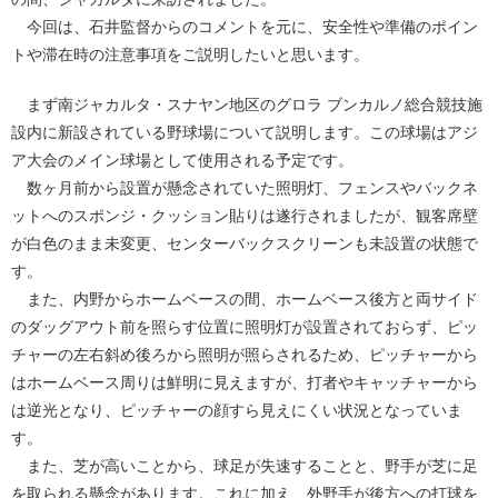
今回は、石井監督からのコメントを元に、安全性や準備のポイン
トや滞在時の注意事項をご説明したいと思います。
まず南ジャカルタ・スナヤン地区のグロラ ブンカルノ総合競技施
設内に新設されている野球場について説明します。この球場はアジ
ア大会のメイン球場として使用される予定です。
数ヶ月前から設置が懸念されていた照明灯、フェンスやバックネ
ットへのスポンジ・クッション貼りは遂行されましたが、観客席壁
が白色のまま未変更、センターバックスクリーンも未設置の状態で
す。
また、内野からホームベースの間、ホームベース後方と両サイド
のダッグアウト前を照らす位置に照明灯が設置されておらず、ピッ
チャーの左右斜め後ろから照明が照らされるため、ピッチャーから
はホームベース周りは鮮明に見えますが、打者やキャッチャーから
は逆光となり、ピッチャーの顔すら見えにくい状況となっていま
す。
また、芝が高いことから、球足が失速することと、野手が芝に足
を取られる懸念があります。これに加え、外野手が後方への打球を