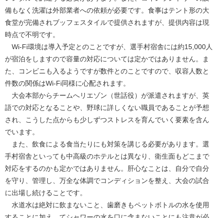
備もなく洗濯は外部業者への依頼が必要です。食事はテント形の大
食堂が完備されブッフェスタイルで提供されますが、提供内容は現
時点で不明です。
Wi-Fi環境は導入予定とのことですが、選手村宿舎には約15,000人
が宿泊をしますので容量の対応については定かではありません。ま
た、コンビニも入るようですが数件とのことですので、収容人数と
件数の関係はWi-Fi同様に心配されます。
大会本部からチームへリエゾン（世話役）が派遣されますが、英
語での対応となることや、野球に詳しくない職員であることが予想
され、こうした点からも少しずつストレスを育んでいく要素を含ん
でいます。
また、飲食による食当たりにも対策を講じる必要があります。選
手村宿舎といっても中高級のホテルとは異なり、衛生面もどこまで
対応をするのかも定かではありません。肝心なことは、自分で自分
を守り、管理し、万全な体調でコンディションを整え、大会の試合
に出場し続けることです。
水道水は絶対に飲まないこと、歯磨きもペットボトルの水を使用
することに加え、てシャワーの水を口に含まないことにも注意が必