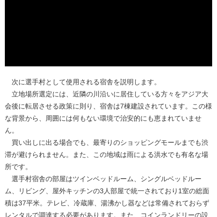
次に選手村として使用される宿舎を説明します。
立地場所選定には、近隣の川沿いに居住している方々をアジア大
会後に転居させる政策に則り、宿舎は7棟建設されています。この様
な背景から、周囲には何もない環境で治安的にも恵まれていませ
ん。
買い出しに出る場合でも、最寄りのショッピングモールまでも渋
滞が避けられません。また、この地域は雨による洪水でも有名な場
所です。
選手村宿舎の部屋はツインベッドルーム、シングルベッドルー
ム、リビング、屋外キッチンの3人部屋で統一されており1室の総面
積は37平米。テレビ、冷蔵庫、湯沸かし器などは常備されておらず
レンタルで調達する必要があります。また、コインランドリーの設