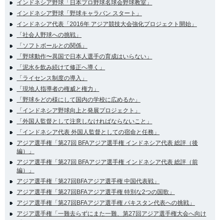
インドネシア野球「日本プロ野球名球会野球教室」
インドネシア野球「野球キャラバン スタート」
インドネシア代表「2016年 アジア競技大会強化プロジェクト開始」
「社会人野球への挑戦」
「ソフトボールとの関係」
「野球動作〜異国で日本人選手の育成はいらない」
「泥水を飲み続けて修正へ導く」
「ライセンス制度の導入」
「現地人指導者の権威と権力」
「野球をどの様にして国内の学校に広めるか」
「インドネシア野球向上と発展プロジェクト」
「外国人監督として注意しなければならないこと」
「インドネシア代表 外国人監督としての宿命と任務」
アジア選手権「第27回 BFAアジア選手権 インドネシア代表 総評（後
編）」
アジア選手権「第27回 BFAアジア選手権 インドネシア代表 総評（前
編）」
アジア選手権「第27回BFAアジア選手権 中国代表戦」
アジア選手権「第27回BFAアジア選手権 特別な2つの国歌」
アジア選手権「第27回BFAアジア選手権 パキスタン代表への挑戦」
アジア選手権「一難去らずにまた一難、第27回アジア選手権大会へ向け