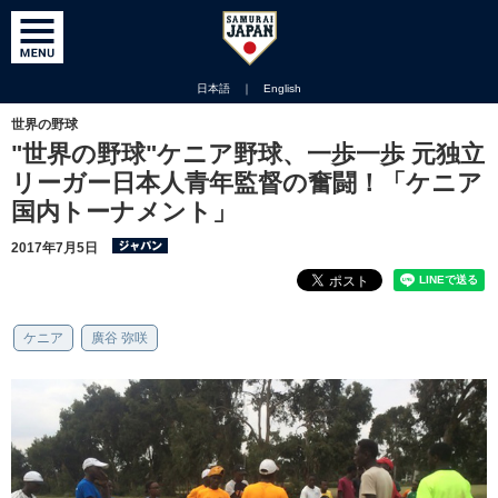
日本語
｜
English
世界の野球
"世界の野球"ケニア野球、一歩一歩 元独立
リーガー日本人青年監督の奮闘！「ケニア
国内トーナメント」
2017年7月5日
ケニア
廣谷 弥咲