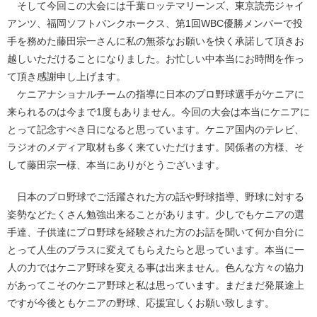
そして今回この大会には千葉ロッテマリーンズ、東京読売ジャイ
アンツ、福岡ソフトバンクホークス、第1回WBC優勝メンバーで投
手を務めた藤田宗一さんに私の無茶なお願いを快く承諾して頂きお
越しいただけることになりました。お忙しい中本当にお時間を作っ
て頂き感謝申し上げます。
ケニアナショナルチームの指導に日本のプロ野球選手がケニアに
来られるのは今まで1度もありません。今回の大会は本当にケニアに
とって記念すべき日になると思っています。ケニア国内のテレビ、
ラジオのメディア取材も多く来ていただけます。関係者の方様、そ
して藤田宗一様、本当にありがとうございます。
日本のプロ野球でご活躍された方の話や野球指導、野球に対する
姿勢などたくさん勉強出来ることがあります。少しでもケニアの選
手達、子供達にプロ野球を経験された方のお話を聞いて何か自分に
とって人生のプラスに変えてもらえたらと思っています。本当に一
人の力ではケニア野球を変える事は出来ません。色んな方々の協力
があってこそのケニア野球と私は思っています。まだまだ発展途上
ですが今後ともケニアの野球、応援宜しくお願い致します。