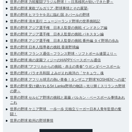
世界の野球 力戦奮闘ブラジル野球！～日系移民が紡いできた夢～
世界の野球 東欧ブルガリア -野球事情とその展望-
世界の野球 ヒマラヤを北に臨む国 ネパールの野球
世界の野球 清水直行 ニュージーランド野球の世界挑戦記
世界の野球 アジア選手権 日本人監督の挑戦 インドネシア編
世界の野球 アジア選手権 日本人監督の挑戦 パキスタン編
世界の野球 アジア選手権 日本人監督の挑戦 番外編 タイ野球の歩み
世界の野球 日本人指導者の挑戦 香港野球編
世界の野球 フランス通信～フランス野球・ソフトボール連盟より～
世界の野球 南の楽園フィジーのHAPPYベースボール通信
世界の野球 "アフリカからの挑戦・赤土の青春" ウガンダベースボール
世界の野球 パラオ共和国 よみがえれ南洋の「ヤキュウ」魂
世界の野球 アフリカ球児の熱い青春！タンザニア野球“KOSHIEN”への道"
世界の野球 受け継がれるSri Lanka野球の物語～光り輝くスリランカ野球
の夢～
世界の野球 セルビア野球の挑戦と葛藤 バルカン・ベースボール事情あれ
これ
世界の野球 ケニア野球、一歩一歩 元独立リーガー日本人青年監督の奮
闘！
世界の野球 欧州の野球事情