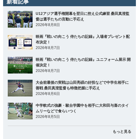
新着記事
U12アジア選手権開幕を翌日に控え公式練習 桑田真澄監
督は選手たちの言動に手応え
2026年8月8日
映画『戦いの向こう 侍たちの記録』入場者プレゼント配
布決定！
2026年8月7日
映画『戦いの向こう 侍たちの記録』ユニフォーム展示 開
催決定！
2026年8月7日
大会前最後の実戦は山田亮碩の好投などで中学生相手に
善戦 桑田真澄監督も特徴把握に手応え
2026年8月6日
中学軟式の強豪・駿台学園中を相手に大和田与喜のタイ
ムリーなどで食らいつく
2026年8月5日
もっと見る