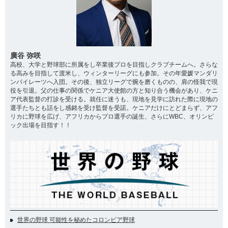
廣谷 弥咲
高校、大学と野球部に所属をし卒業後プロを目指しクラブチームへ。さらな
る高みを目指して渡米し、ウィンターリーグにも参加。その年愛媛マンダリ
ンパイレーツへ入団。その後、独立リーグで腕を磨くものの、肩の怪我で現
役を引退。父の仕事の関係でケニア大使館の方と知り合う機会があり、ケニ
ア代表監督の打診を受ける。就任に迷うも、現地を見学に訪れた際に現地の
選手たちとも話をし感銘を受け監督を受諾。ケニアだけにとどまらず、アフ
リカに野球を広げ、アフリカからプロ選手の誕生、さらにWBC、オリンピ
ック出場を目指す！！
世界の野球 可能性を秘めたコロンビア野球