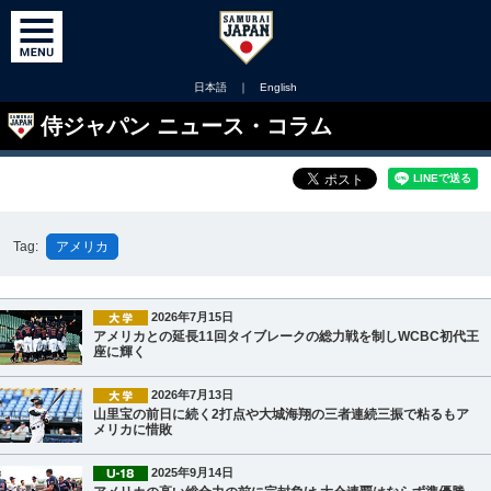
日本語
｜
English
侍ジャパン ニュース・コラム
Tag:
アメリカ
2026年7月15日
アメリカとの延長11回タイブレークの総力戦を制しWCBC初代王
座に輝く
2026年7月13日
山里宝の前日に続く2打点や大城海翔の三者連続三振で粘るもア
メリカに惜敗
2025年9月14日