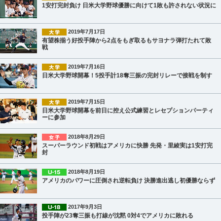
1安打完封負け 日米大学野球優勝に向けて1敗も許されない状況に
2019年7月17日
有望株揃う好投手陣から2点をもぎ取るもサヨナラ弾打たれて敗
戦
2019年7月16日
日米大学野球開幕！5投手計18奪三振の完封リレーで接戦を制す
2019年7月15日
日米大学野球開幕を前日に控え公式練習とレセプションパーティ
ーに参加
2018年8月29日
スーパーラウンド初戦はアメリカに快勝 先発・里綾実は1安打完
封
2018年8月19日
アメリカのパワーに圧倒され逆転負け 決勝進出逃し初優勝ならず
2017年9月3日
投手陣が23奪三振も打線が沈黙 0対4でアメリカに敗れる