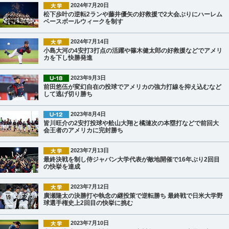
2024年7月20日
松下歩叶の逆転2ランや藤井優矢の好救援で2大会ぶりにハーレム
ベースボールウィークを制す
2024年7月14日
小島大河の4安打3打点の活躍や篠木健太郎の好救援などでアメリ
カを下し快勝発進
2023年9月3日
前田悠伍が変幻自在の投球でアメリカの強力打線を抑え込むなど
して逃げ切り勝ち
2023年8月4日
皆川旺介の2安打投球や舩山大翔と橘漣次の本塁打などで前回大
会王者のアメリカに完封勝ち
2023年7月13日
最終決戦を制し侍ジャパン大学代表が敵地開催で16年ぶり2回目
の快挙を達成
2023年7月12日
廣瀬隆太の決勝打や執念の継投策で逆転勝ち 最終戦で日米大学野
球選手権史上2回目の快挙に挑む
2023年7月10日