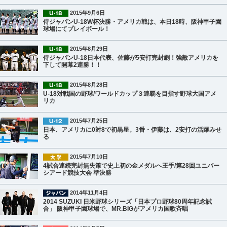
2015年9月6日
侍ジャパンU-18W杯決勝・アメリカ戦は、本日18時、阪神甲子園
球場にてプレイボール！
2015年8月29日
侍ジャパンU-18日本代表、佐藤が5安打完封劇！強敵アメリカを
下して開幕2連勝！！
2015年8月28日
U-18対戦国の野球/ワールドカップ３連覇を目指す野球大国アメ
リカ
2015年7月25日
日本、アメリカに0対8で初黒星。3番・伊藤は、2安打の活躍みせ
る
2015年7月10日
4試合連続完封無失策で史上初の金メダルへ王手/第28回ユニバー
シアード競技大会 準決勝
2014年11月4日
2014 SUZUKI 日米野球シリーズ「日本プロ野球80周年記念試
合」 阪神甲子園球場で、MR.BIGがアメリカ国歌斉唱