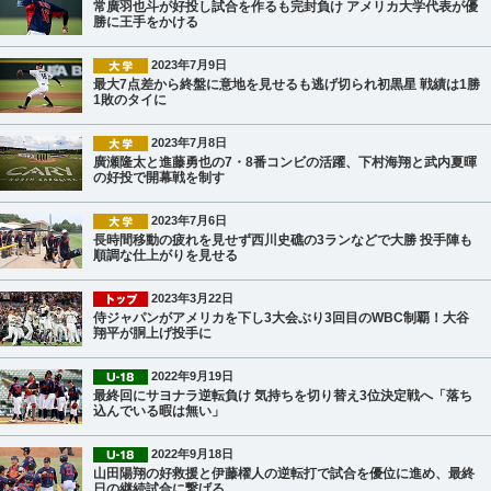
常廣羽也斗が好投し試合を作るも完封負け アメリカ大学代表が優
勝に王手をかける
2023年7月9日
最大7点差から終盤に意地を見せるも逃げ切られ初黒星 戦績は1勝
1敗のタイに
2023年7月8日
廣瀬隆太と進藤勇也の7・8番コンビの活躍、下村海翔と武内夏暉
の好投で開幕戦を制す
2023年7月6日
長時間移動の疲れを見せず西川史礁の3ランなどで大勝 投手陣も
順調な仕上がりを見せる
2023年3月22日
侍ジャパンがアメリカを下し3大会ぶり3回目のWBC制覇！大谷
翔平が胴上げ投手に
2022年9月19日
最終回にサヨナラ逆転負け 気持ちを切り替え3位決定戦へ「落ち
込んでいる暇は無い」
2022年9月18日
山田陽翔の好救援と伊藤櫂人の逆転打で試合を優位に進め、最終
日の継続試合に繋げる