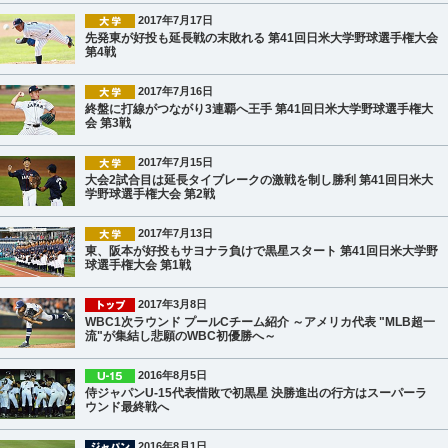
2017年7月17日
先発東が好投も延長戦の末敗れる 第41回日米大学野球選手権大会
第4戦
2017年7月16日
終盤に打線がつながり3連覇へ王手 第41回日米大学野球選手権大
会 第3戦
2017年7月15日
大会2試合目は延長タイブレークの激戦を制し勝利 第41回日米大
学野球選手権大会 第2戦
2017年7月13日
東、阪本が好投もサヨナラ負けで黒星スタート 第41回日米大学野
球選手権大会 第1戦
2017年3月8日
WBC1次ラウンド プールCチーム紹介 ～アメリカ代表 "MLB超一
流"が集結し悲願のWBC初優勝へ～
2016年8月5日
侍ジャパンU-15代表惜敗で初黒星 決勝進出の行方はスーパーラ
ウンド最終戦へ
2016年8月1日