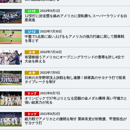
2022年9月1日
12安打に好走塁を絡めアメリカに逆転勝ち スーパーラウンドを白
星発進
2022年7月30日
中盤で1点差に追い上げるもアメリカの強力打線に屈して開幕戦
を落とす
2022年7月16日
有望株揃うアメリカにオープニングラウンドの雪辱を許し4位で
大会を終える
2022年7月9日
日米の大学野球頂上決戦を制し連勝！林琢真のサヨナラ打で延長
タイブレークを制す
2021年8月7日
オリンピックで37年ぶりとなる悲願の金メダル獲得 高い守備力と
強い結束力が光る
2021年8月2日
総力戦でアメリカとの激戦を制す 栗林良吏が好救援、甲斐拓也が
サヨナラ打