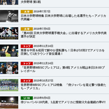
大学野球 第1戦
2016年7月7日
日米大学野球特集 日米大学野球に出場した名選手たち～アメリカ
代表編～
2016年7月6日
「第40回 日米大学野球選手権大会」に出場するアメリカ大学代表
選手が決定
2015年11月14日
筒香＆中田＆松田で鮮やか逆転勝ち！日本が10対2でアメリカを
圧倒して1次ラウンド首位通過！
2015年11月14日
「世界野球WBSCプレミア12」第4戦 アメリカ戦は本日19:00プ
レイボール
2015年10月27日
世界野球WBSCプレミア12特集 「侍ジャパンを迎え撃つ強者た
ち～アメリカ」
2015年9月6日
侍ジャパンU-18代表、1点差でアメリカに惜敗!2大会連続の準V!!