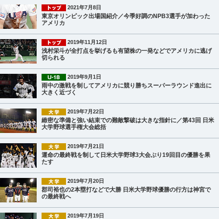
2021年7月8日
東京オリンピック出場国紹介／今季好調のNPB3選手が加わった
アメリカ
2019年11月12日
浅村栄斗が全打点を挙げるも有望株の一発などでアメリカに逃げ
切られる
2019年9月1日
雨中の激戦を制してアメリカに競り勝ちスーパーラウンド進出に
大きく近づく
2019年7月22日
緻密な準備と強い結束での難敵撃破は大きな指針に／第43回 日米
大学野球選手権大会総括
2019年7月21日
運命の最終戦を制して日米大学野球3大会ぶり19回目の優勝を果
たす
2019年7月20日
郡司裕也の2本塁打などで大勝 日米大学野球優勝の行方は神宮で
の最終戦へ
2019年7月19日