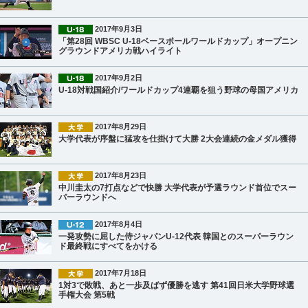
2017年9月3日
「第28回 WBSC U-18ベースボールワールドカップ」オープニン
グラウンドアメリカ戦ハイライト
2017年9月2日
U-18対戦国紹介/ワールドカップ4連覇を狙う野球の母国アメリカ
2017年8月29日
大学代表が序盤に猛攻を仕掛けて大勝 2大会連続の金メダル獲得
2017年8月23日
中川圭太の7打点などで快勝 大学代表が予選ラウンド首位でスー
パーラウンドへ
2017年8月4日
一発攻勢に屈した侍ジャパンU-12代表 韓国とのスーパーラウン
ド最終戦にすべてをかける
2017年7月18日
1対3で敗戦、あと一歩及ばず優勝を逃す 第41回日米大学野球選
手権大会 第5戦