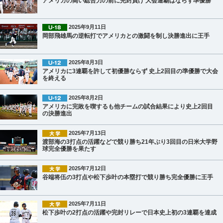
アメリカの高い総合力の前に完封負け 大会連覇はならず準優勝
2025年9月11日
岡部飛雄馬の逆転打でアメリカとの激闘を制し決勝進出に王手
2025年8月3日
アメリカに3連覇を許して初優勝ならず 史上2回目の準優勝で大会
を終える
2025年8月2日
アメリカに完敗を喫するも他チームの試合結果により史上2回目
の決勝進出
2025年7月13日
渡部海の3打点の活躍などで競り勝ち21年ぶり3回目の日米大学野
球完全優勝を果たす
2025年7月12日
谷端将伍の3打点や松下歩叶の本塁打で競り勝ち完全優勝に王手
2025年7月11日
松下歩叶の2打点の活躍や完封リレーで日本史上初の3連覇を達成