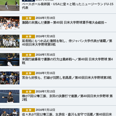
ベースボール発祥国・USAに堂々と戦ったニュージーランドU-15
代表
2016年7月19日
激闘の末掴んだ優勝～第40回 日米大学野球選手権大会総括～
2016年7月18日
延長戦にもつれ込む激戦を制し、侍ジャパン大学代表が連覇／第
40回日米大学野球第5戦
2016年7月16日
米国打線爆発で優勝の行方は最終戦へ／第40回 日米大学野球 第4
戦
2016年7月15日
宮台ら好投も、打線が沈黙し初黒星／第40回日米大学野球第3戦
2016年7月13日
柳が7回12奪三振、京田の決勝打で連勝／第40回日米大学野球 第
2戦
2016年7月12日
佐々木が7回12奪三振、女房役・森川も攻守で活躍／第40回日米