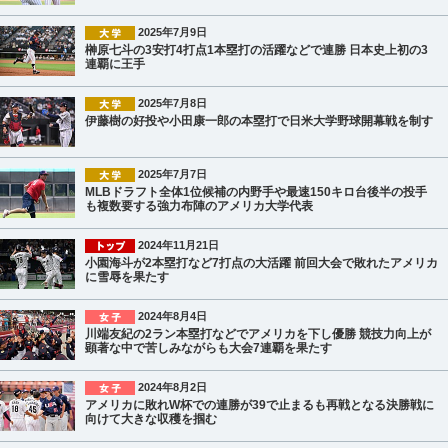
2025年7月9日
榊原七斗の3安打4打点1本塁打の活躍などで連勝 日本史上初の3
連覇に王手
2025年7月8日
伊藤樹の好投や小田康一郎の本塁打で日米大学野球開幕戦を制す
2025年7月7日
MLBドラフト全体1位候補の内野手や最速150キロ台後半の投手
も複数要する強力布陣のアメリカ大学代表
2024年11月21日
小園海斗が2本塁打など7打点の大活躍 前回大会で敗れたアメリカ
に雪辱を果たす
2024年8月4日
川端友紀の2ラン本塁打などでアメリカを下し優勝 競技力向上が
顕著な中で苦しみながらも大会7連覇を果たす
2024年8月2日
アメリカに敗れW杯での連勝が39で止まるも再戦となる決勝戦に
向けて大きな収穫を掴む