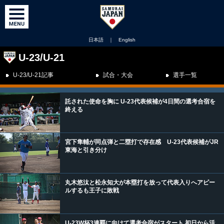
日本語
｜
English
U-23/U-21
U-23/U-21記事
試合・大会
選手一覧
託された使命を胸に U-23代表候補が4日間の選考合宿を
終える
宮下隼輔が同点弾と二塁打で存在感 U-23代表候補がJR
東海と引き分け
丸木悠汰と松永知大が本塁打を放って代表入りへアピー
ルするも王子に敗戦
U-23W杯3連覇に向けて選考合宿がスタート 初日から活