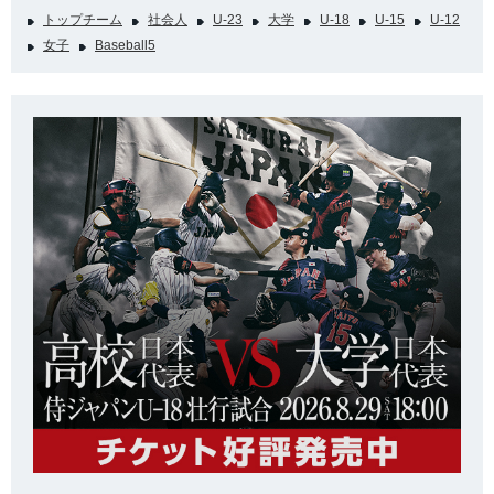
トップチーム
社会人
U-23
大学
U-18
U-15
U-12
女子
Baseball5