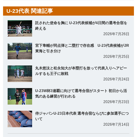
U-23代表 関連記事
託された使命を胸に U-23代表候補が4日間の選考合宿を
終える
2026年7月26日
宮下隼輔が同点弾と二塁打で存在感 U-23代表候補がJR
東海と引き分け
2026年7月25日
丸木悠汰と松永知大が本塁打を放って代表入りへアピー
ルするも王子に敗戦
2026年7月24日
U-23W杯3連覇に向けて選考合宿がスタート 初日から活
気のある練習が行われる
2026年7月23日
侍ジャパンU-23日本代表 選考合宿ならびに参加選手につ
いて
2026年7月14日