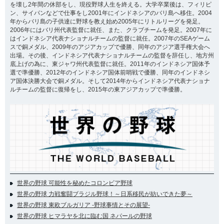
を壊し2年間の休部をし、現役野球人生を終える。大学卒業後は、フィリピ
ン、サイパンなどで仕事をし2001年にインドネシアのバリ島へ移住。2004
年からバリ島の子供達に野球を教え始め2005年にリトルリーグを発足。
2006年にはバリ州代表監督に就任、また、クラブチームを発足。2007年に
はインドネシア代表ナショナルチームの監督に就任。2007年のSEAゲーム
スで銅メダル、2009年のアジアカップで優勝、同年のアジア選手権大会へ
出場。その後、インドネシア代表ナショナルチームの監督を辞任し、地方州
底上げの為に、東ジャワ州代表監督に就任。2011年のインドネシア国体予
選で準優勝、2012年のインドネシア国体前哨戦で優勝、同年のインドネシ
ア国体決勝大会で銅メダル。そして2014年からインドネシア代表ナショナ
ルチームの監督に復帰をし、2015年の東アジアカップで準優勝。
世界の野球 可能性を秘めたコロンビア野球
世界の野球 力戦奮闘ブラジル野球！～日系移民が紡いできた夢～
世界の野球 東欧ブルガリア -野球事情とその展望-
世界の野球 ヒマラヤを北に臨む国 ネパールの野球