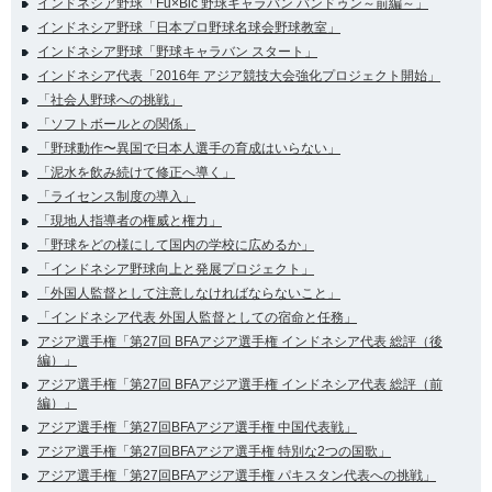
インドネシア野球「Fu×Bic 野球キャラバン バンドゥン～前編～」
インドネシア野球「日本プロ野球名球会野球教室」
インドネシア野球「野球キャラバン スタート」
インドネシア代表「2016年 アジア競技大会強化プロジェクト開始」
「社会人野球への挑戦」
「ソフトボールとの関係」
「野球動作〜異国で日本人選手の育成はいらない」
「泥水を飲み続けて修正へ導く」
「ライセンス制度の導入」
「現地人指導者の権威と権力」
「野球をどの様にして国内の学校に広めるか」
「インドネシア野球向上と発展プロジェクト」
「外国人監督として注意しなければならないこと」
「インドネシア代表 外国人監督としての宿命と任務」
アジア選手権「第27回 BFAアジア選手権 インドネシア代表 総評（後
編）」
アジア選手権「第27回 BFAアジア選手権 インドネシア代表 総評（前
編）」
アジア選手権「第27回BFAアジア選手権 中国代表戦」
アジア選手権「第27回BFAアジア選手権 特別な2つの国歌」
アジア選手権「第27回BFAアジア選手権 パキスタン代表への挑戦」