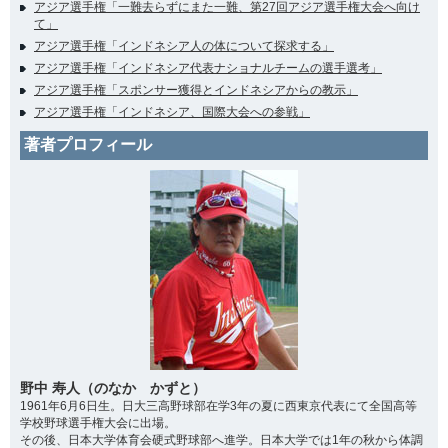
アジア選手権「一難去らずにまた一難、第27回アジア選手権大会へ向け
て」
アジア選手権「インドネシア人の体について探求する」
アジア選手権「インドネシア代表ナショナルチームの選手選考」
アジア選手権「スポンサー獲得とインドネシアからの教示」
アジア選手権「インドネシア、国際大会への参戦」
著者プロフィール
野中 寿人（のなか かずと）
1961年6月6日生。日大三高野球部在学3年の夏に西東京代表にて全国高等
学校野球選手権大会に出場。
その後、日本大学体育会硬式野球部へ進学。日本大学では1年の秋から体調