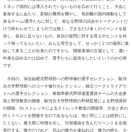
ドネシア国内には導入されていないものを広めて行くこと。大会に
参加するにあたり、多額の費用を費やし、長距離の国内移動をして
来るチーム/選手たちに対して、単なる野球の試合やトーナメントだ
けで終わらせてしまうのでは無く、できるだけ多くのイベントを提
供し、各自に足りないもの、各自の疑問に対する答えやヒントを持
って帰ってもらいたい。みんな苦労をして、せっかく1つの場所に集
結して来ることが出来たのですから、開催者側の立場として、濃い
中身を詰めるだけ詰めて、選手たちに提供をしたいというのが心情
です。
今回の、深谷組硬式野球部への野球修行選手セレクション、駿河
台大学野球部へのコーチ修行セレクション、独立リーグトライアウ
トへの選手セレクション、東都準硬式野球連盟選抜チームの大会参
加と野球教室の開催、駿河台大学野球部の野林監督による野球講習
の開催、Dr.ストレッチによるストレッチ教室の開催等、大会と名の
付くイベントを開催するのであるならば、他と同じことは絶対にし
たくない。最大限に特徴を出し、付加価値を含んだイベントを企画
実行する。微力だけれど、沢山の微力を連ねれば、微力の枠も、少