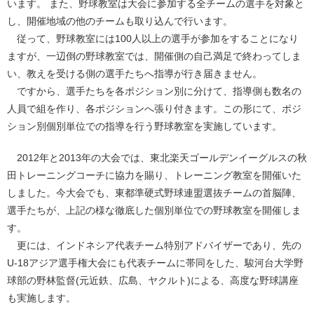
います。 また、野球教室は大会に参加する全チームの選手を対象と
し、開催地域の他のチームも取り込んで行います。
従って、野球教室には100人以上の選手が参加をすることになり
ますが、一辺倒の野球教室では、開催側の自己満足で終わってしま
い、教えを受ける側の選手たちへ指導が行き届きません。
ですから、選手たちを各ポジション別に分けて、指導側も数名の
人員で組を作り、各ポジションへ張り付きます。この形にて、ポジ
ション別個別単位での指導を行う野球教室を実施しています。
2012年と2013年の大会では、東北楽天ゴールデンイーグルスの秋
田トレーニングコーチに協力を賜り、トレーニング教室を開催いた
しました。今大会でも、東都準硬式野球連盟選抜チームの首脳陣、
選手たちが、上記の様な徹底した個別単位での野球教室を開催しま
す。
更には、インドネシア代表チーム特別アドバイザーであり、先の
U-18アジア選手権大会にも代表チームに帯同をした、駿河台大学野
球部の野林監督(元近鉄、広島、ヤクルト)による、高度な野球講座
も実施します。