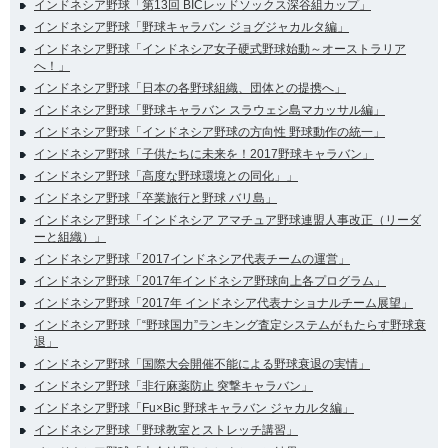
インドネシア野球「第13回 BICレッドソックス深谷組カップ」
インドネシア野球「野球キャラバン ジョグジャカルタ編」
インドネシア野球「インドネシア女子硬式野球始動～オーストラリア
へ！」
インドネシア野球「日本の各野球組織、団体との提携へ」
インドネシア野球「野球キャラバン スラウェシ島マカッサル編」
インドネシア野球「インドネシア野球の方向性 野球動作の統一」
インドネシア野球「子供たちに未来を！2017野球キャラバン」
インドネシア野球「高度な野球環境との同化」」
インドネシア野球「卒業旅行と野球 バリ島」
インドネシア野球「インドネシア アマチュア野球連盟人事改正（リーダ
ーと組織）」
インドネシア野球「2017インドネシア代表チームの運営」
インドネシア野球「2017年インドネシア野球向上各プログラム」
インドネシア野球「2017年 インドネシア代表ナショナルチーム展望」
インドネシア野球「“野球国力”ランキング査定システムがもたらす野球衰
退」
インドネシア野球「国際大会開催不能による野球衰退の実情」
インドネシア野球「非行麻薬防止 突撃キャラバン」
インドネシア野球「Fu×Bic 野球キャラバン ジャカルタ編」
インドネシア野球「野球教室とストレッチ講習」