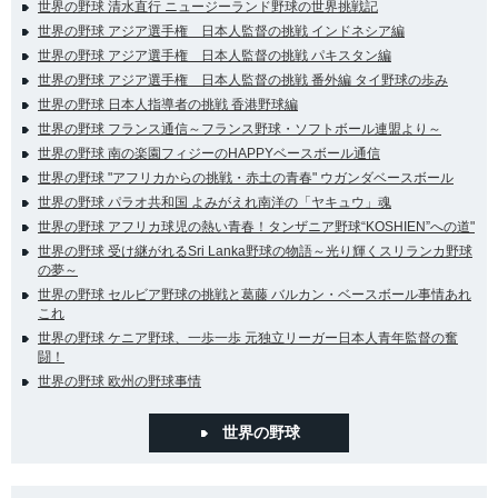
世界の野球 清水直行 ニュージーランド野球の世界挑戦記
世界の野球 アジア選手権 日本人監督の挑戦 インドネシア編
世界の野球 アジア選手権 日本人監督の挑戦 パキスタン編
世界の野球 アジア選手権 日本人監督の挑戦 番外編 タイ野球の歩み
世界の野球 日本人指導者の挑戦 香港野球編
世界の野球 フランス通信～フランス野球・ソフトボール連盟より～
世界の野球 南の楽園フィジーのHAPPYベースボール通信
世界の野球 "アフリカからの挑戦・赤土の青春" ウガンダベースボール
世界の野球 パラオ共和国 よみがえれ南洋の「ヤキュウ」魂
世界の野球 アフリカ球児の熱い青春！タンザニア野球“KOSHIEN”への道"
世界の野球 受け継がれるSri Lanka野球の物語～光り輝くスリランカ野球
の夢～
世界の野球 セルビア野球の挑戦と葛藤 バルカン・ベースボール事情あれ
これ
世界の野球 ケニア野球、一歩一歩 元独立リーガー日本人青年監督の奮
闘！
世界の野球 欧州の野球事情
世界の野球