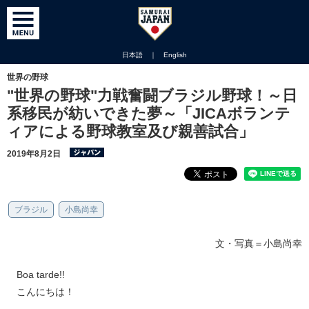
日本語
｜
English
世界の野球
"世界の野球"力戦奮闘ブラジル野球！～日
系移民が紡いできた夢～「JICAボランテ
ィアによる野球教室及び親善試合」
2019年8月2日
ブラジル
小島尚幸
文・写真＝小島尚幸
Boa tarde!!
こんにちは！