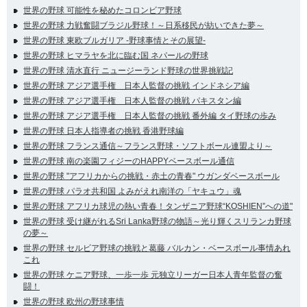
世界の野球 可能性を秘めたコロンビア野球
世界の野球 力戦奮闘ブラジル野球！～日系移民が紡いできた夢～
世界の野球 東欧ブルガリア -野球事情とその展望-
世界の野球 ヒマラヤを北に臨む国 ネパールの野球
世界の野球 清水直行 ニュージーランド野球の世界挑戦記
世界の野球 アジア選手権 日本人監督の挑戦 インドネシア編
世界の野球 アジア選手権 日本人監督の挑戦 パキスタン編
世界の野球 アジア選手権 日本人監督の挑戦 番外編 タイ野球の歩み
世界の野球 日本人指導者の挑戦 香港野球編
世界の野球 フランス通信～フランス野球・ソフトボール連盟より～
世界の野球 南の楽園フィジーのHAPPYベースボール通信
世界の野球 "アフリカからの挑戦・赤土の青春" ウガンダベースボール
世界の野球 パラオ共和国 よみがえれ南洋の「ヤキュウ」魂
世界の野球 アフリカ球児の熱い青春！タンザニア野球“KOSHIEN”への道"
世界の野球 受け継がれるSri Lanka野球の物語～光り輝くスリランカ野球
の夢～
世界の野球 セルビア野球の挑戦と葛藤 バルカン・ベースボール事情あれ
これ
世界の野球 ケニア野球、一歩一歩 元独立リーガー日本人青年監督の奮
闘！
世界の野球 欧州の野球事情