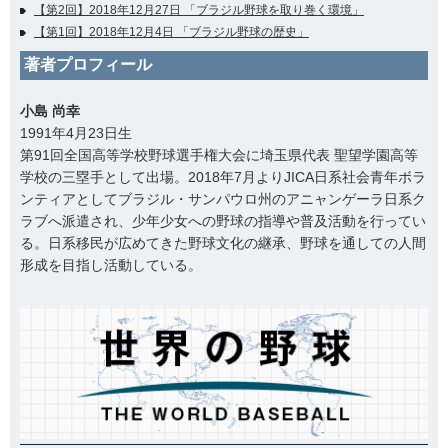
【第2回】2018年12月27日 「ブラジル野球を取り巻く環境」
【第1回】2018年12月4日 「ブラジル野球の歴史」
著者プロフィール
小島 尚幸
1991年4月23日生
第91回全国高等学校野球選手権大会に埼玉県代表 聖望学園高等
学校の三塁手として出場。2018年7月よりJICA日系社会青年ボラ
ンティアとしてブラジル・サンパウロ州のアニャンゲーラ日系ク
ラブへ派遣され、少年少女への野球の指導や普及活動を行ってい
る。日系移民が広めてきた野球文化の継承、野球を通しての人間
形成を目指し活動している。