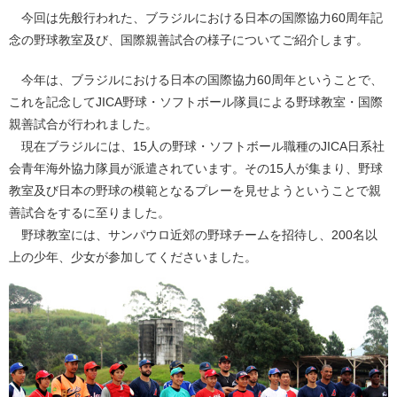
今回は先般行われた、ブラジルにおける日本の国際協力60周年記
念の野球教室及び、国際親善試合の様子についてご紹介します。
今年は、ブラジルにおける日本の国際協力60周年ということで、
これを記念してJICA野球・ソフトボール隊員による野球教室・国際
親善試合が行われました。
現在ブラジルには、15人の野球・ソフトボール職種のJICA日系社
会青年海外協力隊員が派遣されています。その15人が集まり、野球
教室及び日本の野球の模範となるプレーを見せようということで親
善試合をするに至りました。
野球教室には、サンパウロ近郊の野球チームを招待し、200名以
上の少年、少女が参加してくださいました。