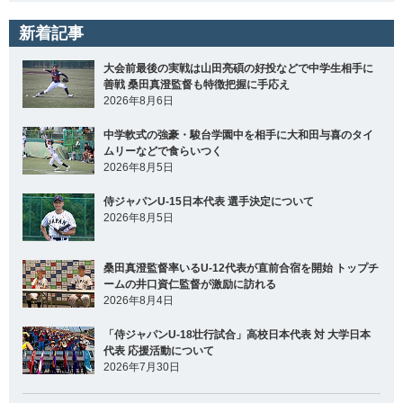
新着記事
大会前最後の実戦は山田亮碩の好投などで中学生相手に
善戦 桑田真澄監督も特徴把握に手応え
2026年8月6日
中学軟式の強豪・駿台学園中を相手に大和田与喜のタイ
ムリーなどで食らいつく
2026年8月5日
侍ジャパンU-15日本代表 選手決定について
2026年8月5日
桑田真澄監督率いるU-12代表が直前合宿を開始 トップチ
ームの井口資仁監督が激励に訪れる
2026年8月4日
「侍ジャパンU-18壮行試合」高校日本代表 対 大学日本
代表 応援活動について
2026年7月30日