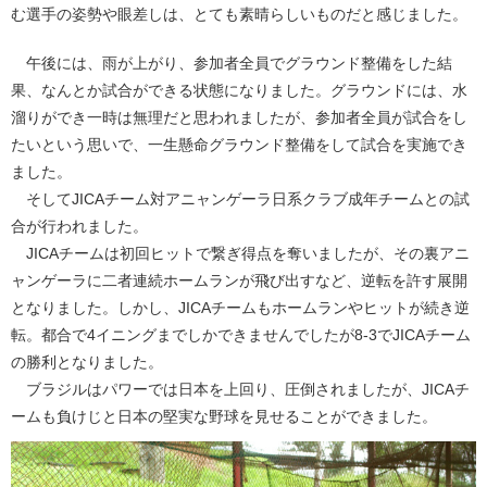
む選手の姿勢や眼差しは、とても素晴らしいものだと感じました。
午後には、雨が上がり、参加者全員でグラウンド整備をした結
果、なんとか試合ができる状態になりました。グラウンドには、水
溜りができ一時は無理だと思われましたが、参加者全員が試合をし
たいという思いで、一生懸命グラウンド整備をして試合を実施でき
ました。
そしてJICAチーム対アニャンゲーラ日系クラブ成年チームとの試
合が行われました。
JICAチームは初回ヒットで繋ぎ得点を奪いましたが、その裏アニ
ャンゲーラに二者連続ホームランが飛び出すなど、逆転を許す展開
となりました。しかし、JICAチームもホームランやヒットが続き逆
転。都合で4イニングまでしかできませんでしたが8-3でJICAチーム
の勝利となりました。
ブラジルはパワーでは日本を上回り、圧倒されましたが、JICAチ
ームも負けじと日本の堅実な野球を見せることができました。