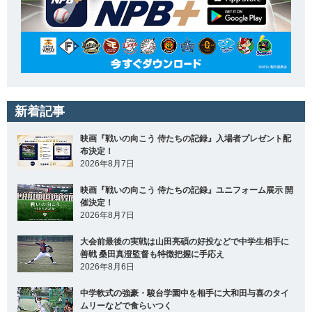
新着記事
映画『戦いの向こう 侍たちの記録』入場者プレゼント配
布決定！
2026年8月7日
映画『戦いの向こう 侍たちの記録』ユニフォーム展示 開
催決定！
2026年8月7日
大会前最後の実戦は山田亮碩の好投などで中学生相手に
善戦 桑田真澄監督も特徴把握に手応え
2026年8月6日
中学軟式の強豪・駿台学園中を相手に大和田与喜のタイ
ムリーなどで食らいつく