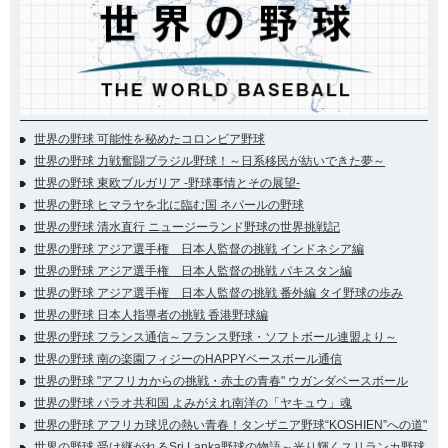
世界の野球 可能性を秘めたコロンビア野球
世界の野球 力戦奮闘ブラジル野球！～日系移民が紡いできた夢～
世界の野球 東欧ブルガリア -野球事情とその展望-
世界の野球 ヒマラヤを北に臨む国 ネパールの野球
世界の野球 清水直行 ニュージーランド野球の世界挑戦記
世界の野球 アジア選手権 日本人監督の挑戦 インドネシア編
世界の野球 アジア選手権 日本人監督の挑戦 パキスタン編
世界の野球 アジア選手権 日本人監督の挑戦 番外編 タイ野球の歩み
世界の野球 日本人指導者の挑戦 香港野球編
世界の野球 フランス通信～フランス野球・ソフトボール連盟より～
世界の野球 南の楽園フィジーのHAPPYベースボール通信
世界の野球 "アフリカからの挑戦・赤土の青春" ウガンダベースボール
世界の野球 パラオ共和国 よみがえれ南洋の「ヤキュウ」魂
世界の野球 アフリカ球児の熱い青春！タンザニア野球“KOSHIEN”への道"
世界の野球 受け継がれるSri Lanka野球の物語～光り輝くスリランカ野球