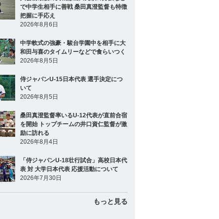
で中学生相手に善戦 桑田真澄監督も特徴
把握に手応え
2026年8月6日
中学軟式の強豪・駿台学園中を相手に大
和田与喜のタイムリーなどで食らいつく
2026年8月5日
侍ジャパンU-15日本代表 選手決定につ
いて
2026年8月5日
桑田真澄監督率いるU-12代表が直前合宿
を開始 トップチームの井口資仁監督が激
励に訪れる
2026年8月4日
「侍ジャパンU-18壮行試合」高校日本代
表 対 大学日本代表 応援活動について
2026年7月30日
もっと見る