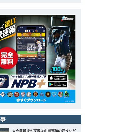
記事
大会前最後の実戦は山田亮碩の好投など