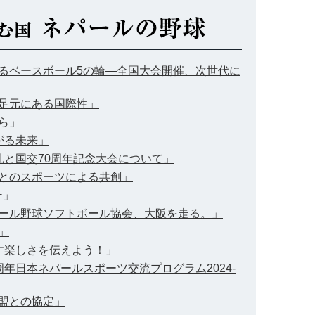
広がるベースボール5の輪―全国大会開催、次世代に
の足元にある国際性」
から」
上がる未来」
混乱と国交70周年記念大会について」
ル人とのスポーツによる共創」
ー」
ネパール野球ソフトボール協会、大阪を走る。」
」
かす楽しさを伝えよう！」
5周年日本ネパールスポーツ交流プログラム2024-
連盟との協定」