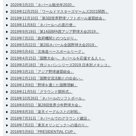
2020年3月2日「ネパール観光年2020」
2019年12月25日「ワールドマスターズゲームズ2021関西」
2019年12月10日「第3回世界野球ソフトボール連盟総会」
2019年11月8日「ネパールへの直行便」
2019年9月19日「第14回BFA西アジア野球大会2019」
2019年7月2日「政府機関とのつながり」
2019年5月22日「第2回ネパール全国野球大会2019」
2019年5月4日「北海道ベースボールリーグ」
2019年4月15日「国際大会へ、ネパールを応援する人々」
2019年3月18日「侍ジャパンシリーズ2019 日本対メキシコ」
2019年3月1日「アジア野球連盟総会」
2019年2月13日「国際交流活動との出会い」
2019年1月9日「野球を通じた国際理解」
2018年11月5日「グラウンド開所式」
2018年10月26日「ネパールのソフトボール」
2018年9月5日「第28回世界少年野球大会」
2018年8月3日「楽天イーグルスとの対戦」
2018年7月31日「ネパールでのグラウンド建設」
2018年7月2日「東京オリンピックへの道のり」
2018年5月8日「PRESIDENTIAL CUP」