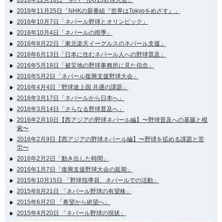
2016年12月16日「ネパールU15野球大会」
2016年11月25日「NHKの新番組『世界はTokyoをめざす』」
2016年10月7日「ネパール野球とオリンピック」
2016年10月4日「ネパールの雨季」
2016年8月22日「東北楽天イーグルスのネパール支援」
2016年6月13日「日本に住むネパール人への野球普及」
2016年5月19日「被災地の野球事務所に見た信念」
2016年5月2日「ネパール復興支援野球大会」
2016年4月4日「野球途上国 共通の課題」
2016年3月17日「ネパールから日本へ」
2016年3月14日「さらなる野球普及へ」
2016年2月10日【西アジアの野球ネパール編】〜野球普及への葛藤と模
索〜
2016年2月9日【西アジアの野球ネパール編】〜野球を拡める課題と苦
労〜
2016年2月2日「動き出した時間」
2016年1月7日「復興支援野球大会の延期」
2015年10月15日 「野球指導員、ネパールでの活動」
2015年8月21日 「ネパール野球の有望株」
2015年6月2日 「希望から絶望へ」
2015年4月20日 「ネパール野球の現状」