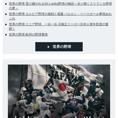
世界の野球 受け継がれるSri Lanka野球の物語～光り輝くスリランカ野球
の夢～
世界の野球 セルビア野球の挑戦と葛藤 バルカン・ベースボール事情あれ
これ
世界の野球 ケニア野球、一歩一歩 元独立リーガー日本人青年監督の奮
闘！
世界の野球 欧州の野球事情
世界の野球