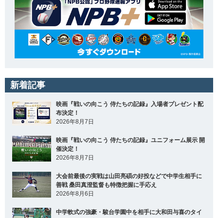
新着記事
映画『戦いの向こう 侍たちの記録』入場者プレゼント配
布決定！
2026年8月7日
映画『戦いの向こう 侍たちの記録』ユニフォーム展示 開
催決定！
2026年8月7日
大会前最後の実戦は山田亮碩の好投などで中学生相手に
善戦 桑田真澄監督も特徴把握に手応え
2026年8月6日
中学軟式の強豪・駿台学園中を相手に大和田与喜のタイ