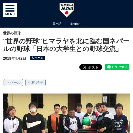
日本語
｜
English
世界の野球
"世界の野球"ヒマラヤを北に臨む国ネパー
ルの野球「日本の大学生との野球交流」
2018年4月2日
ネパール
小林 洋平