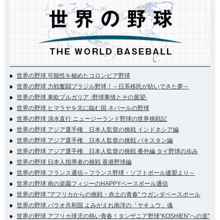
世界の野球 可能性を秘めたコロンビア野球
世界の野球 力戦奮闘ブラジル野球！～日系移民が紡いできた夢～
世界の野球 東欧ブルガリア -野球事情とその展望-
世界の野球 ヒマラヤを北に臨む国 ネパールの野球
世界の野球 清水直行 ニュージーランド野球の世界挑戦記
世界の野球 アジア選手権 日本人監督の挑戦 インドネシア編
世界の野球 アジア選手権 日本人監督の挑戦 パキスタン編
世界の野球 アジア選手権 日本人監督の挑戦 番外編 タイ野球の歩み
世界の野球 日本人指導者の挑戦 香港野球編
世界の野球 フランス通信～フランス野球・ソフトボール連盟より～
世界の野球 南の楽園フィジーのHAPPYベースボール通信
世界の野球 "アフリカからの挑戦・赤土の青春" ウガンダベースボール
世界の野球 パラオ共和国 よみがえれ南洋の「ヤキュウ」魂
世界の野球 アフリカ球児の熱い青春！タンザニア野球“KOSHIEN”への道"